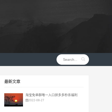
最新文章
淘宝免单群唯一入口拼多多秒杀福利
2022-08-27