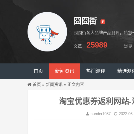
囧囧街
囧囧街各大品牌产品测评，给您
25989
文章
浏览
囧囧街
首页
新闻资讯
热门测评
精选测
首页
»
新闻资讯
»
正文内容
淘宝优惠券返利网站
sunder1987
2022-06-