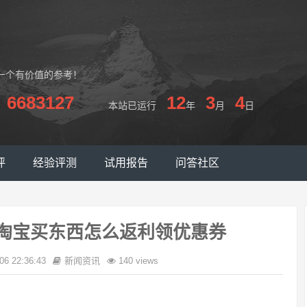
一个有价值的参考！
6683127
12
3
4
本站已运行
年
月
日
评
经验评测
试用报告
问答社区
-淘宝买东西怎么返利领优惠券
06 22:36:43
新闻资讯
140 views