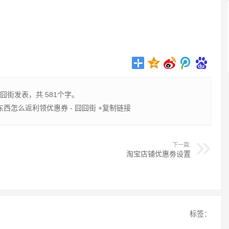
囧街
发表，共 581个字。
西怎么返利领优惠券 - 囧囧街
+复制链接
下一篇:
淘宝店铺优惠劵设置
标签：