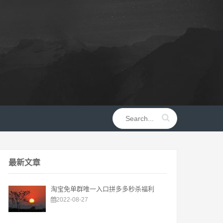
最新文章
淘宝免单群唯一入口拼多多秒杀福利
2022-08-27