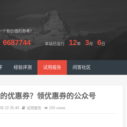
一个有价值的参考！
6687744
12
3
6
本站已运行
年
月
日
评
经验评测
试用报告
问答社区
的优惠券？领优惠券的公众号
06 22:35:40
试用报告
159 views