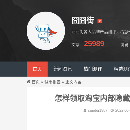
囧囧街
囧囧街各大品牌产品测评，给您
25989
文章
浏览
囧囧街
首页
新闻资讯
热门测评
精选测
首页
»
试用报告
»
正文内容
怎样领取淘宝内部隐藏
sunder1987
2022-06-