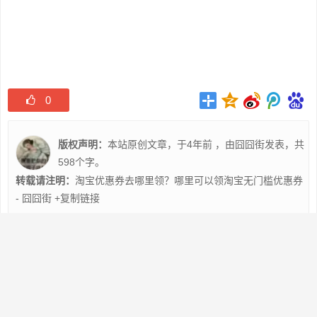
0
版权声明：
本站原创文章，于4年前 ，由
囧囧街
发表，共
598个字。
转载请注明：
淘宝优惠券去哪里领？哪里可以领淘宝无门槛优惠券
- 囧囧街
+复制链接
上一篇:
如何领取淘宝大额优惠券
下一篇:
0元购免单群是不是骗取个人信息的？