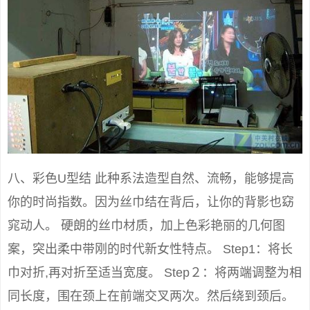
八、彩色U型结 此种系法造型自然、流畅，能够提高
你的时尚指数。因为丝巾结在背后，让你的背影也窈
窕动人。 硬朗的丝巾材质，加上色彩艳丽的几何图
案，突出柔中带刚的时代新女性特点。 Step1：将长
巾对折,再对折至适当宽度。 Step２：将两端调整为相
同长度，围在颈上在前端交叉两次。然后绕到颈后。