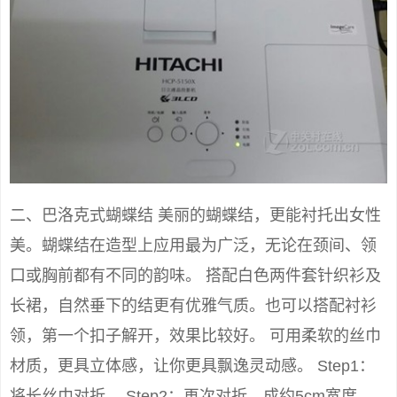
二、巴洛克式蝴蝶结 美丽的蝴蝶结，更能衬托出女性
美。蝴蝶结在造型上应用最为广泛，无论在颈间、领
口或胸前都有不同的韵味。 搭配白色两件套针织衫及
长裙，自然垂下的结更有优雅气质。也可以搭配衬衫
领，第一个扣子解开，效果比较好。 可用柔软的丝巾
材质，更具立体感，让你更具飘逸灵动感。 Step1：
将长丝巾对折。 Step2：再次对折，成约5cm宽度。