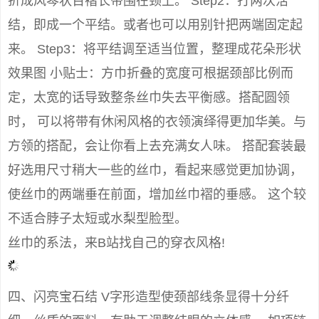
折成风琴状百褶长带围在颈上。 Step2：打两次活
结，即成一个平结。或者也可以用别针把两端固定起
来。 Step3：将平结调至适当位置，整理成花朵形状
效果图 小贴士：方巾折叠的宽度可根据颈部比例而
定，太宽的话导致整条丝巾失去平衡感。搭配圆领
时， 可以将带有休闲风格的衣领演绎得更加华美。与
方领的搭配，会让你看上去充满女人味。 搭配套装最
好选用尺寸稍大一些的丝巾，看起来感觉更加协调，
使丝巾的两端垂在前面，增加丝巾褶的垂感。 这个较
不适合脖子太短或水梨型脸型。
丝巾的系法，来B站找自己的穿衣风格!
四、闪亮宝石结 V字形造型使颈部线条显得十分纤