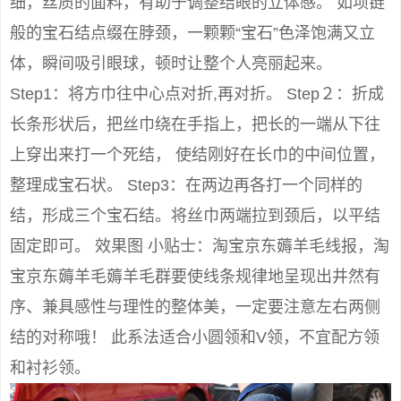
细，丝质的面料，有助于调整结眼的立体感。 如项链
般的宝石结点缀在脖颈，一颗颗“宝石”色泽饱满又立
体，瞬间吸引眼球，顿时让整个人亮丽起来。
Step1：将方巾往中心点对折,再对折。 Step２：折成
长条形状后，把丝巾绕在手指上，把长的一端从下往
上穿出来打一个死结， 使结刚好在长巾的中间位置，
整理成宝石状。 Step3：在两边再各打一个同样的
结，形成三个宝石结。将丝巾两端拉到颈后，以平结
固定即可。 效果图 小贴士：淘宝京东薅羊毛线报，淘
宝京东薅羊毛薅羊毛群要使线条规律地呈现出井然有
序、兼具感性与理性的整体美，一定要注意左右两侧
结的对称哦！ 此系法适合小圆领和V领，不宜配方领
和衬衫领。