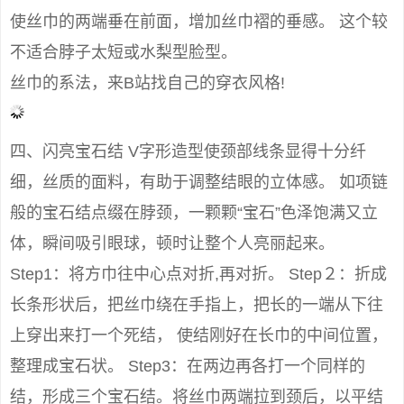
使丝巾的两端垂在前面，增加丝巾褶的垂感。 这个较
不适合脖子太短或水梨型脸型。
丝巾的系法，来B站找自己的穿衣风格!
四、闪亮宝石结 V字形造型使颈部线条显得十分纤
细，丝质的面料，有助于调整结眼的立体感。 如项链
般的宝石结点缀在脖颈，一颗颗“宝石”色泽饱满又立
体，瞬间吸引眼球，顿时让整个人亮丽起来。
Step1：将方巾往中心点对折,再对折。 Step２：折成
长条形状后，把丝巾绕在手指上，把长的一端从下往
上穿出来打一个死结， 使结刚好在长巾的中间位置，
整理成宝石状。 Step3：在两边再各打一个同样的
结，形成三个宝石结。将丝巾两端拉到颈后，以平结