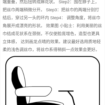
端重叠，然后扭转成麻花状。 Step2：围在脖子上，
把丝巾两端稍微分开。 Step3：把丝巾的两端分别打
结后，穿过另一头的环内 Step4： 调整角度，将丝巾
角展开成漂亮的形状。 效果图 小贴士：利用美丽的丝
巾结成花状系在颈侧，不仅使脸庞增色，造型也更具
立体感， 达到画龙点晴的效果。建议最好选用质地轻
柔的浅色调丝巾，将丝巾系得稍斜一点效果会更好。