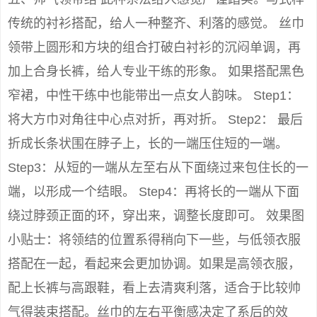
传统的衬衫搭配，给人一种整齐、利落的感觉。 丝巾
领带上圆形和方块的组合打破白衬衫的沉闷单调，再
加上合身长裤，给人专业干练的形象。 如果搭配黑色
窄裙，中性干练中也能带出一点女人韵味。 Step1：
将大方巾对角往中心点对折，再对折。 Step2： 最后
折成长条状围在脖子上，长的一端压住短的一端。
Step3：从短的一端从左至右从下面绕过来包住长的一
端，以形成一个结眼。 Step4：再将长的一端从下面
绕过脖颈正面的环，穿出来，调整长度即可。 效果图
小贴士：将领结的位置系得稍向下一些，与低领衣服
搭配在一起，看起来会更加协调。如果是高领衣服，
配上长裤与高跟鞋，看上去清爽利落，适合于比较帅
气得装束搭配。丝巾的左右平衡感决定了系后的效