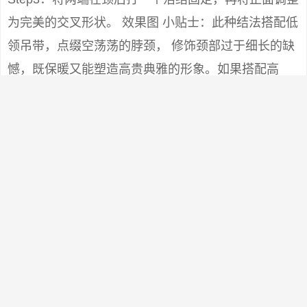
为完美的交叉形状。 效果图 小贴士：此种结法搭配低
领吊带，点缀空荡荡的脖颈， 修饰颈部过于细长的缺
憾，既保暖又能塑造高贵典雅的形象。如果搭配高
领，能起到装饰点缀的作用。 不要围得太紧。适合白
领女子下班后的约会装扮。方脸型和圆脸型的人不宜
尝试，不能与大圆领和U领搭配。