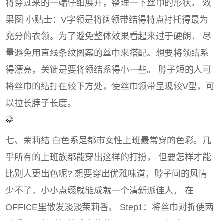
将穿过来的一端仔细展开，整理一下丝巾的形状。 效
果图 小贴士：V字领是将阔领带结得特点衬托得最为
充分的衣领。为了避免整体效果看起来过于硬朗， 尽
量避免用直线条纹图案的丝巾来搭配。想要将领结系
得漂亮，关键是要将领结系得小一些。 脖子短的人可
将丝巾的结打在较下方处，使丝巾领带呈现较V型，可
以拉长脖子长度。
七、茉莉结 白色系是都市女性上班最常穿的色彩。几
乎所有的上班族都能穿出这样的打扮， 但要怎样才能
比别人更出色呢? 想要穿出优雅味道，脖子间的风情
少不了，小小点缀就能成就一个清新派佳人， 在
OFFICE里散发淡淡茉莉香。 Step1：将丝巾对折使两