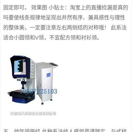
固定即可。 效果图 小贴士：淘宝上的直播捡漏是真的
吗要使线条规律地呈现出井然有序、兼具感性与理性
的整体美，一定要注意左右两侧结的对称哦！ 此系法
适合小圆领和V领，不宜配方领和衬衫领。
五、帅气领带结 此种系法给人感觉严谨踏实。与式样