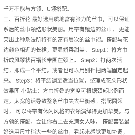
千万不能与方领、U领搭配。
三、百折花 最好选用质地富有张力的丝巾，可以保证
系后的丝巾领结形状美丽。用带有镶边的丝巾， 更能
突出此种系法所特有的富有层次的丝巾褶。搭配与花
边颜色相近的长裙，更显娇柔甜美。 Step1：将方巾
折成风琴状百褶长带围在颈上。 Step2：打两次活
结，即成一个平结。或者也可以用别针把两端固定起
来。 Step3：将平结调至适当位置，整理成花朵形状
效果图 小贴士：方巾折叠的宽度可根据颈部比例而
定，太宽的话导致整条丝巾失去平衡感。搭配圆领
时， 可以将带有休闲风格的衣领演绎得更加华美。与
方领的搭配，会让你看上去充满女人味。 搭配套装最
好选用尺寸稍大一些的丝巾，看起来感觉更加协调，