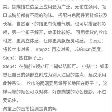
美。蝴蝶结在造型上应用最为广泛，无论在颈间、领
口或胸前都有不同的韵味。 搭配白色两件套针织衫及
长裙，自然垂下的结更有优雅气质。也可以搭配衬衫
领，第一个扣子解开，效果比较好。 可用柔软的丝巾
材质，更具立体感，让你更具飘逸灵动感。 Step1：
将长丝巾对折。 Step2：再次对折，成约5cm宽度。
Step3：围在脖子上。
Step4：在胸前V领处打上蝴蝶结即可。 小贴士：如果
想让自己的颈部立刻成为别人注目的焦点，建议采用
此种系法。 丝巾的两端要尽量等长地围在脖子上，这
样两端的颜色可以对称，好像蝴蝶的彩色翅膀。不过
要记住，
淘宝上的直播捡漏是真的吗