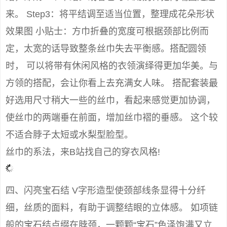
来。 Step3：将平结调至适当位置，整理成花朵形状
效果图 小贴士：方巾折叠的宽度可根据颈部比例而
定，太宽的话导致整条丝巾失去平衡感。搭配圆领
时， 可以将带有休闲风格的衣领演绎得更加华美。与
方领的搭配，会让你看上去充满女人味。 搭配套装最
好选用尺寸稍大一些的丝巾，看起来感觉更加协调，
使丝巾的两端垂在前面，增加丝巾褶的垂感。 这个较
不适合脖子太短或水梨型脸型。
丝巾的系法，来B站找自己的穿衣风格!
四、闪亮宝石结 V字形造型使颈部线条显得十分纤
细，丝质的面料，有助于调整结眼的立体感。 如项链
般的宝石结点缀在脖颈，一颗颗“宝石”色泽饱满又立