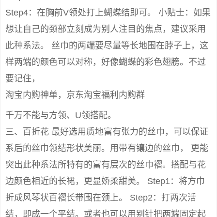
Step4：在胸前V领处打上蝴蝶结即可。 小贴士：如果
想让自己的颈部立刻成为别人注目的焦点，建议采用
此种系法。 丝巾的两端要尽量等长地围在脖子上，这
样两端的颜色可以对称，好像蝴蝶的彩色翅膀。不过
要记住，
淘宝内购神单，京东淘宝福利内购群
千万不能与方领、U领搭配。
三、百折花 最好选用质地富有张力的丝巾，可以保证
系后的丝巾领结形状美丽。用带有镶边的丝巾， 更能
突出此种系法所特有的富有层次的丝巾褶。搭配与花
边颜色相近的长裙，更显娇柔甜美。 Step1：将方巾
折成风琴状百褶长带围在颈上。 Step2：打两次活
结，即成一个平结。或者也可以用别针把两端固定起