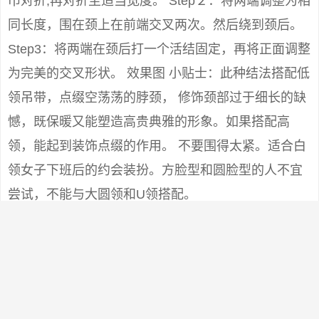
巾对折,再对折至适当宽度。 Step２：将两端调整为相
同长度，围在颈上在前端交叉两次。然后绕到颈后。
Step3：将两端在颈后打一个活结固定，再将正面调整
为完美的交叉形状。 效果图 小贴士：此种结法搭配低
领吊带，点缀空荡荡的脖颈， 修饰颈部过于细长的缺
憾，既保暖又能塑造高贵典雅的形象。如果搭配高
领，能起到装饰点缀的作用。 不要围得太紧。适合白
领女子下班后的约会装扮。方脸型和圆脸型的人不宜
尝试，不能与大圆领和U领搭配。