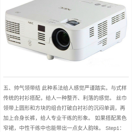
五、帅气领带结 此种系法给人感觉严谨踏实。与式样
传统的衬衫搭配，给人一种整齐、利落的感觉。 丝巾
领带上圆形和方块的组合打破白衬衫的沉闷单调，再
加上合身长裤，给人专业干练的形象。 如果搭配黑色
窄裙，中性干练中也能带出一点女人韵味。 Step1：