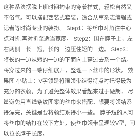
这种系法摆脱上班时间拘束的穿着样式，轻松自然又
不俗气。可以搭配西装式套装，适合从事杂志编辑或
记者等时尚专业的装扮。 Step1：将丝巾对角往中心
点对折,再对折至适当宽度。 Step2：围在脖子上，左
右两侧一长一短，长的一边压住短的一边。 Step3：
将长的一边从短的一边的下面向上穿过去系一个结。
将穿过来的一端仔细展开，整理一下丝巾的形状。 效
果图 小贴士：V字领是将阔领带结得特点衬托得最为
充分的衣领。为了避免整体效果看起来过于硬朗， 尽
量避免用直线条纹图案的丝巾来搭配。想要将领结系
得漂亮，关键是要将领结系得小一些。 脖子短的人可
将丝巾的结打在较下方处，使丝巾领带呈现较V型，可
以拉长脖子长度。