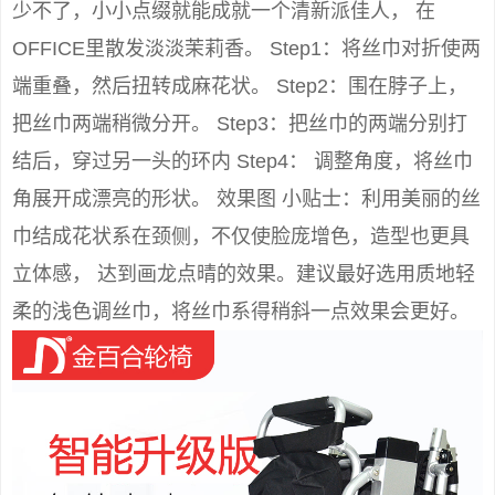
少不了，小小点缀就能成就一个清新派佳人， 在
OFFICE里散发淡淡茉莉香。 Step1：将丝巾对折使两
端重叠，然后扭转成麻花状。 Step2：围在脖子上，
把丝巾两端稍微分开。 Step3：把丝巾的两端分别打
结后，穿过另一头的环内 Step4： 调整角度，将丝巾
角展开成漂亮的形状。 效果图 小贴士：利用美丽的丝
巾结成花状系在颈侧，不仅使脸庞增色，造型也更具
立体感， 达到画龙点晴的效果。建议最好选用质地轻
柔的浅色调丝巾，将丝巾系得稍斜一点效果会更好。