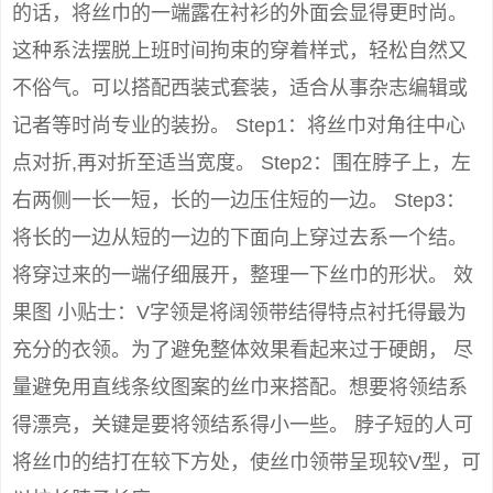
的话，将丝巾的一端露在衬衫的外面会显得更时尚。
这种系法摆脱上班时间拘束的穿着样式，轻松自然又
不俗气。可以搭配西装式套装，适合从事杂志编辑或
记者等时尚专业的装扮。 Step1：将丝巾对角往中心
点对折,再对折至适当宽度。 Step2：围在脖子上，左
右两侧一长一短，长的一边压住短的一边。 Step3：
将长的一边从短的一边的下面向上穿过去系一个结。
将穿过来的一端仔细展开，整理一下丝巾的形状。 效
果图 小贴士：V字领是将阔领带结得特点衬托得最为
充分的衣领。为了避免整体效果看起来过于硬朗， 尽
量避免用直线条纹图案的丝巾来搭配。想要将领结系
得漂亮，关键是要将领结系得小一些。 脖子短的人可
将丝巾的结打在较下方处，使丝巾领带呈现较V型，可