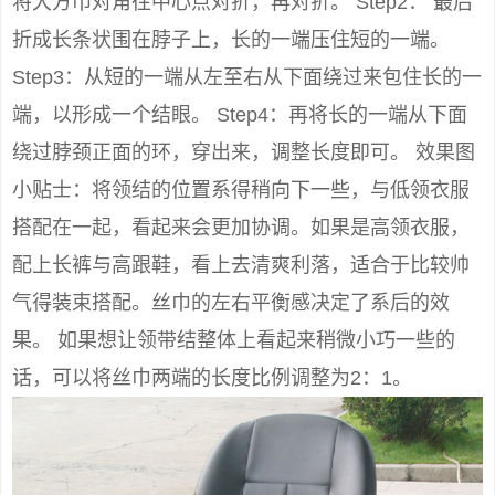
将大方巾对角往中心点对折，再对折。 Step2： 最后
折成长条状围在脖子上，长的一端压住短的一端。
Step3：从短的一端从左至右从下面绕过来包住长的一
端，以形成一个结眼。 Step4：再将长的一端从下面
绕过脖颈正面的环，穿出来，调整长度即可。 效果图
小贴士：将领结的位置系得稍向下一些，与低领衣服
搭配在一起，看起来会更加协调。如果是高领衣服，
配上长裤与高跟鞋，看上去清爽利落，适合于比较帅
气得装束搭配。丝巾的左右平衡感决定了系后的效
果。 如果想让领带结整体上看起来稍微小巧一些的
话，可以将丝巾两端的长度比例调整为2：1。