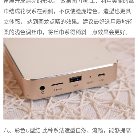
角展开成漂亮的形状。 效果图 小贴士：利用美丽的丝
巾结成花状系在颈侧，不仅使脸庞增色，造型也更具
立体感， 达到画龙点晴的效果。建议最好选用质地轻
柔的浅色调丝巾，将丝巾系得稍斜一点效果会更好。
八、彩色U型结 此种系法造型自然、流畅，能够提高