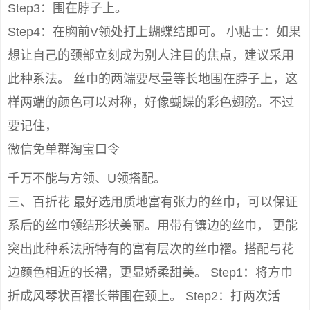
Step3：围在脖子上。
Step4：在胸前V领处打上蝴蝶结即可。 小贴士：如果
想让自己的颈部立刻成为别人注目的焦点，建议采用
此种系法。 丝巾的两端要尽量等长地围在脖子上，这
样两端的颜色可以对称，好像蝴蝶的彩色翅膀。不过
要记住，
微信免单群淘宝口令
千万不能与方领、U领搭配。
三、百折花 最好选用质地富有张力的丝巾，可以保证
系后的丝巾领结形状美丽。用带有镶边的丝巾， 更能
突出此种系法所特有的富有层次的丝巾褶。搭配与花
边颜色相近的长裙，更显娇柔甜美。 Step1：将方巾
折成风琴状百褶长带围在颈上。 Step2：打两次活