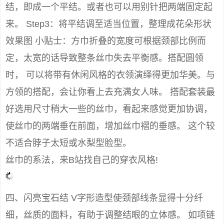
结，即成一个平结。或者也可以用别针把两端固定起
来。 Step3：将平结调至适当位置，整理成花朵形状
效果图 小贴士：方巾折叠的宽度可根据颈部比例而
定，太宽的话导致整条丝巾失去平衡感。搭配圆领
时， 可以将带有休闲风格的衣领演绎得更加华美。与
方领的搭配，会让你看上去充满女人味。 搭配套装最
好选用尺寸稍大一些的丝巾，看起来感觉更加协调，
使丝巾的两端垂在前面，增加丝巾褶的垂感。 这个较
不适合脖子太短或水梨型脸型。
丝巾的系法，来B站找自己的穿衣风格!
四、闪亮宝石结 V字形造型使颈部线条显得十分纤
细，丝质的面料，有助于调整结眼的立体感。 如项链