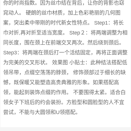
你的时尚指数。因为丝巾结在背后，让你的背影也窈
窕动人。 硬朗的丝巾材质，加上色彩艳丽的几何图
案，突出柔中带刚的时代新女性特点。 Step1：将长
巾对折,再对折至适当宽度。 Step２：将两端调整为相
同长度，围在颈上在前端交叉两次。然后绕到颈后。
Step3：将两端在颈后打一个活结固定，再将正面调整
为完美的交叉形状。 效果图 小贴士：此种结法搭配低
领吊带，点缀空荡荡的脖颈， 修饰颈部过于细长的缺
憾，既保暖又能塑造高贵典雅的形象。如果搭配高
领，能起到装饰点缀的作用。 不要围得太紧。适合白
领女子下班后的约会装扮。方脸型和圆脸型的人不宜
尝试，不能与大圆领和U领搭配。