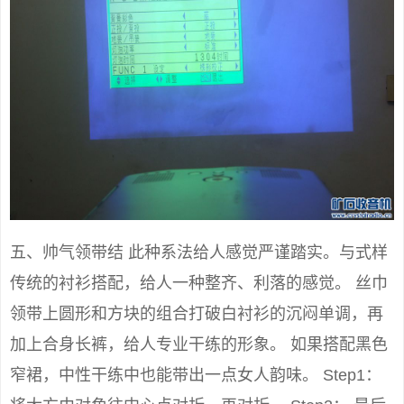
五、帅气领带结 此种系法给人感觉严谨踏实。与式样
传统的衬衫搭配，给人一种整齐、利落的感觉。 丝巾
领带上圆形和方块的组合打破白衬衫的沉闷单调，再
加上合身长裤，给人专业干练的形象。 如果搭配黑色
窄裙，中性干练中也能带出一点女人韵味。 Step1：