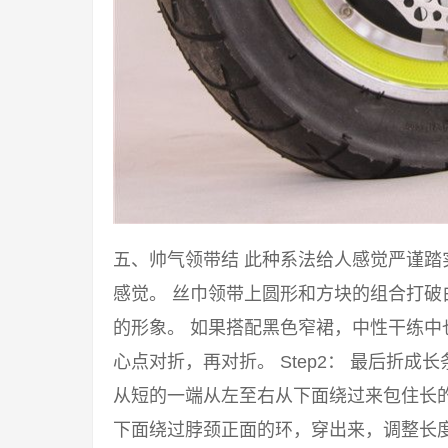
五、帅气领带结 此种系法给人感觉严谨
感觉。 丝巾领带上圆形和方块的组合打
的形象。 如果搭配黑色窄裙，中性干练中也
心点对折，再对折。 Step2： 最后折成
从短的一端从左至右从下面绕过来包住长的一
下面绕过脖颈正面的环，穿出来，调整长度