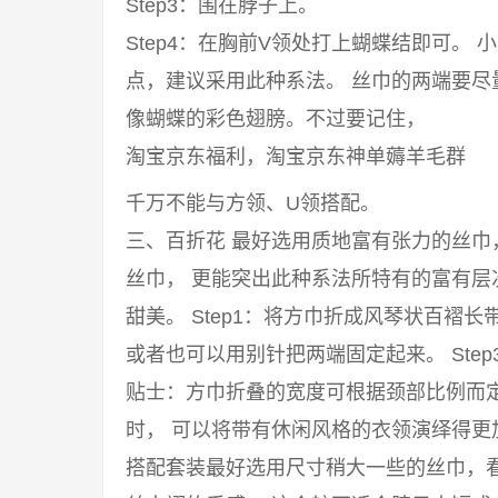
Step3：围在脖子上。
Step4：在胸前V领处打上蝴蝶结即可。
点，建议采用此种系法。 丝巾的两端要
像蝴蝶的彩色翅膀。不过要记住，
淘宝京东福利，淘宝京东神单薅羊毛群
千万不能与方领、U领搭配。
三、百折花 最好选用质地富有张力的丝
丝巾， 更能突出此种系法所特有的富有
甜美。 Step1：将方巾折成风琴状百褶长
或者也可以用别针把两端固定起来。 Ste
贴士：方巾折叠的宽度可根据颈部比例而
时， 可以将带有休闲风格的衣领演绎得
搭配套装最好选用尺寸稍大一些的丝巾，