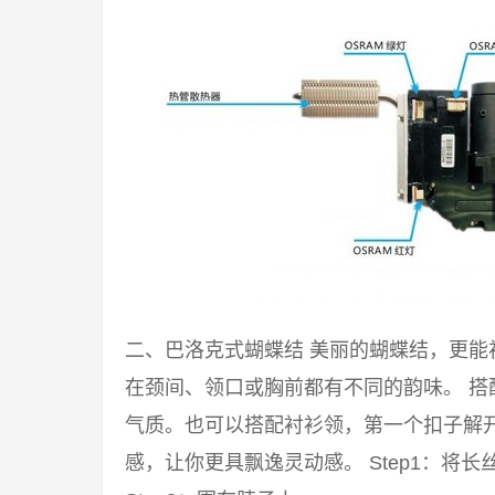
二、巴洛克式蝴蝶结 美丽的蝴蝶结，更
在颈间、领口或胸前都有不同的韵味。 
气质。也可以搭配衬衫领，第一个扣子解
感，让你更具飘逸灵动感。 Step1：将长丝