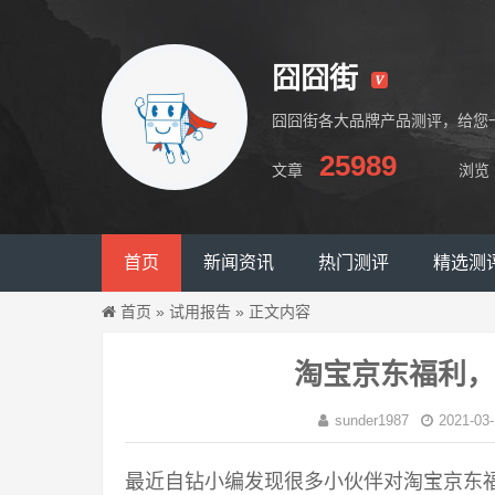
囧囧街
囧囧街各大品牌产品测评，给您
25989
文章
浏览
囧囧街
首页
新闻资讯
热门测评
精选测
首页
»
试用报告
»
正文内容
淘宝京东福利，
sunder1987
2021-03-
最近自钻小编发现很多小伙伴对淘宝京东