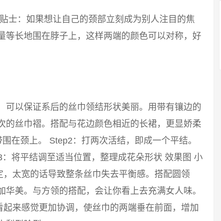
 小贴士：如果想让自己的颈部立刻成为别人注目的焦
尽量等长地围在脖子上，这样两端的颜色可以对称，好
巾，可以保证系后的丝巾领结形状美丽。用带有镶边的
层次的丝巾褶。搭配与花边颜色相近的长裙，更显娇柔
带围在颈上。 Step2：打两次活结，即成一个平结。
p3：将平结调至适当位置，整理成花朵形状 效果图 小
定，太宽的话导致整条丝巾失去平衡感。搭配圆领
更加华美。与方领的搭配，会让你看上去充满女人味。
看起来感觉更加协调，使丝巾的两端垂在前面，增加