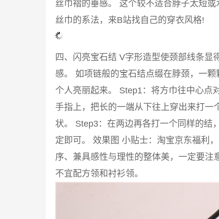
丝巾褶的垂感。 这个较不适合脖子太短或
丝巾的系法，来B站找自己的穿衣风格!
四、闪亮宝石结 V字形造型使颈部线条显
感。 如项链般的宝石结点缀在脖颈，一颗
个人亮丽起来。 Step1：将方巾往中心点
手指上，把长的一端从下往上穿出来打一
状。 Step3：在两边再各打一个同样的
定即可。 效果图 小贴士：淘宝京东福利
序、兼具感性与理性的整体美，一定要注意
不宜配方领和衬衫领。