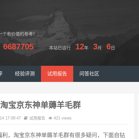
一个有价值的参考！
6687705
12
3
6
本站已运行
年
月
日
评
经验评测
试用报告
问答社区
淘宝京东神单薅羊毛群
14 17:08:47
试用报告
421 views
福利，淘宝京东神单薅羊毛群有很多疑问，下面自钻