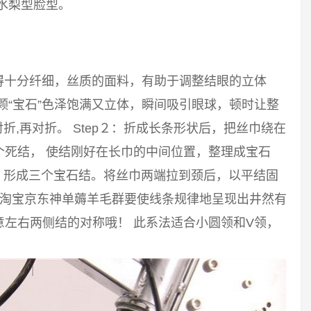
水梨型脸型。
得十分纤细，丝质的面料，有助于调整结眼的立体
颗“宝石”色泽饱满又立体，瞬间吸引眼球，顿时让整
对折,再对折。 Step２：折成长条形状后，把丝巾绕在
个死结， 使结刚好在长巾的中间位置，整理成宝石
结，形成三个宝石结。将丝巾两端拉到颈后，以平结固
，淘宝京东神单薅羊毛群要使线条规律地呈现出井然有
左右两侧结的对称哦！ 此系法适合小圆领和V领，