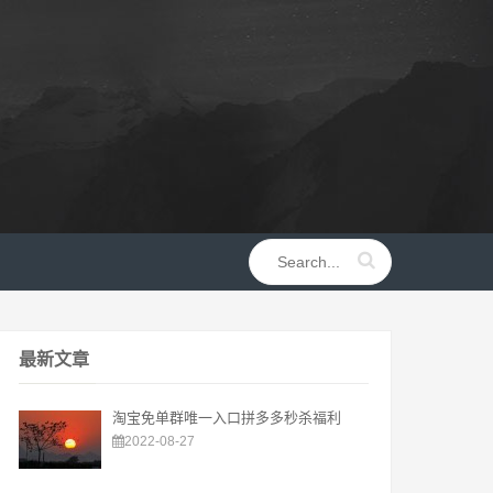
最新文章
淘宝免单群唯一入口拼多多秒杀福利
2022-08-27