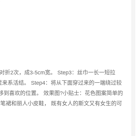
：对折2次，成3-5cm宽。 Step3：丝巾一长一短拉
系活结。 Step4：将从下面穿过来的一端绕过较
移到喜欢的位置。 效果图?小贴士：花色图案简单的
笔裙和丽人小皮鞋， 既有女人的斯文又有女生的可