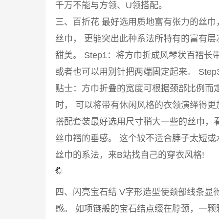
千万不能与方领、U领搭配。
三、百折花 最好选用质地富有张力的丝
丝巾， 更能突出此种系法所特有的富有
甜美。 Step1：将方巾折成风琴状百褶长
或者也可以用别针把两端固定起来。 Ste
贴士：方巾折叠的宽度可根据颈部比例而
时， 可以将带有休闲风格的衣领演绎得
搭配套装最好选用尺寸稍大一些的丝巾，
丝巾褶的垂感。 这个较不适合脖子太短或
丝巾的系法，来B站找自己的穿衣风格!
四、闪亮宝石结 V字形造型使颈部线条显
感。 如项链般的宝石结点缀在脖颈，一颗