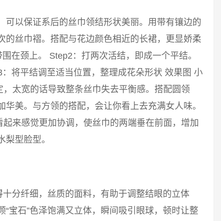
巾，可以保证系后的丝巾领结形状美丽。用带有镶边的
层次的丝巾褶。搭配与花边颜色相近的长裙，更显娇柔
带围在颈上。 Step2：打两次活结，即成一个平结。
p3：将平结调至适当位置，整理成花朵形状 效果图 小
定，太宽的话导致整条丝巾失去平衡感。搭配圆领
更加华美。与方领的搭配，会让你看上去充满女人味。
看起来感觉更加协调，使丝巾的两端垂在前面，增加
水梨型脸型。
得十分纤细，丝质的面料，有助于调整结眼的立体
颗“宝石”色泽饱满又立体，瞬间吸引眼球，顿时让整