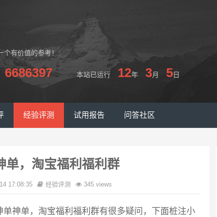
一个有价值的参考！
6686397
12
3
5
本站已运行
年
月
日
评
经验评测
试用报告
问答社区
神单，淘宝福利福利群
14 17:08:35
经验评测
345 views
神单神单，淘宝福利福利群有很多疑问，下面桩注小