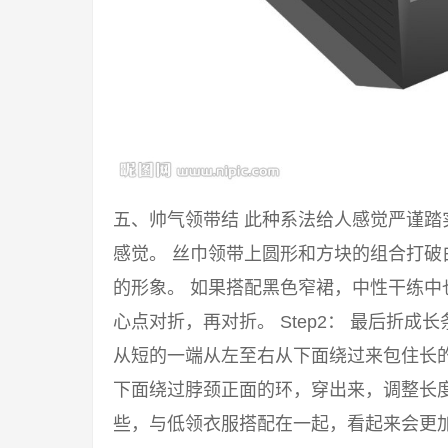
五、帅气领带结 此种系法给人感觉严谨
感觉。 丝巾领带上圆形和方块的组合打
的形象。 如果搭配黑色窄裙，中性干练中也
心点对折，再对折。 Step2： 最后折成
从短的一端从左至右从下面绕过来包住长的一
下面绕过脖颈正面的环，穿出来，调整长度
些，与低领衣服搭配在一起，看起来会更