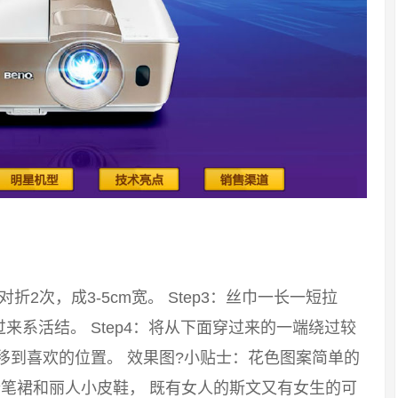
：对折2次，成3-5cm宽。 Step3：丝巾一长一短拉
系活结。 Step4：将从下面穿过来的一端绕过较
移到喜欢的位置。 效果图?小贴士：花色图案简单的
笔裙和丽人小皮鞋， 既有女人的斯文又有女生的可