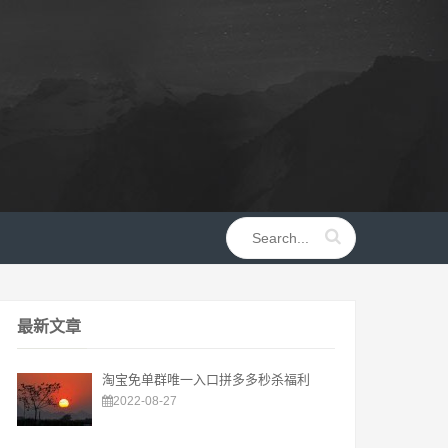
最新文章
淘宝免单群唯一入口拼多多秒杀福利
2022-08-27