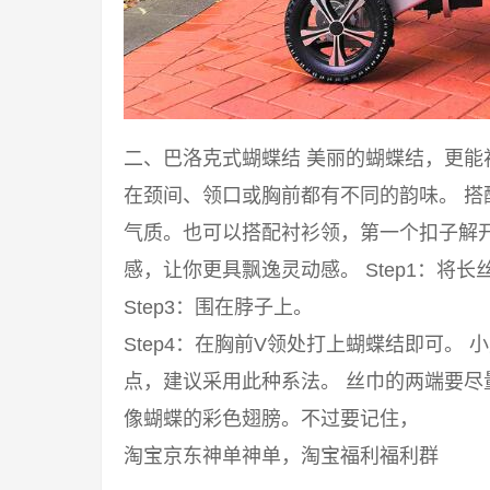
二、巴洛克式蝴蝶结 美丽的蝴蝶结，更
在颈间、领口或胸前都有不同的韵味。 
气质。也可以搭配衬衫领，第一个扣子解
感，让你更具飘逸灵动感。 Step1：将长丝
Step3：围在脖子上。
Step4：在胸前V领处打上蝴蝶结即可。
点，建议采用此种系法。 丝巾的两端要
像蝴蝶的彩色翅膀。不过要记住，
淘宝京东神单神单，淘宝福利福利群