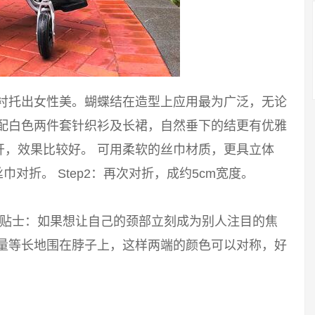
能衬托出女性美。蝴蝶结在造型上应用最为广泛，无论
搭配白色两件套针织衫及长裙，自然垂下的结更有优雅
开，效果比较好。 可用柔软的丝巾材质，更具立体
巾对折。 Step2：再次对折，成约5cm宽度。
 小贴士：如果想让自己的颈部立刻成为别人注目的焦
尽量等长地围在脖子上，这样两端的颜色可以对称，好