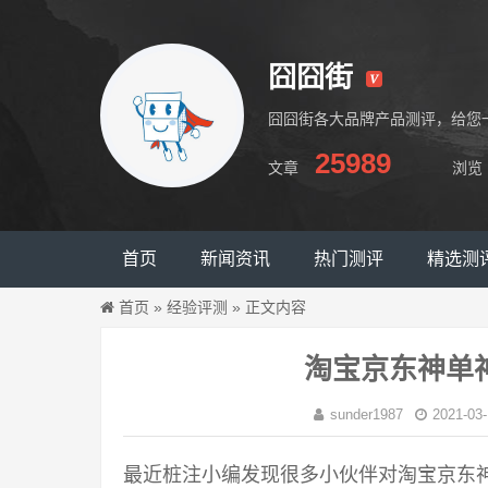
囧囧街
囧囧街各大品牌产品测评，给您
25989
文章
浏览
囧囧街
首页
新闻资讯
热门测评
精选测
首页
»
经验评测
»
正文内容
淘宝京东神单
sunder1987
2021-03-
最近桩注小编发现很多小伙伴对淘宝京东