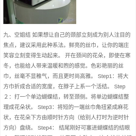
九、空姐结 如果想让自己的颈部立刻成为别人注目的
焦点，建议采用此种系法。鲜亮的丝巾，让你的端庄
笑容立刻变得生动起来。 开在颈间的花朵，即使在寒
冬，也能给人带来温暖和煦的感觉。色彩艳丽的丝
巾，丝毫不显稚气，而且更时尚高雅。 Step1：将大
方巾折成合适的宽度，在脖子上系一个活结。 Step
２：打一个单边蝴蝶结，转至颈侧。将单边蝴蝶结整
理成花朵状。 Step3：将短的一端丝巾角扭紧成麻花
状，在花朵下方由顺时针方向（给别人打时为逆时针
方向）盘绕。 Step4： 结尾刚好可塞进蝴蝶结的结眼