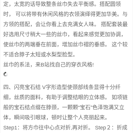
定，太宽的话导致整条丝巾失去平衡感。搭配圆领
时， 可以将带有休闲风格的衣领演绎得更加华美。与
方领的搭配，会让你看上去充满女人味。 搭配套装最
好选用尺寸稍大一些的丝巾，看起来感觉更加协调，
使丝巾的两端垂在前面，增加丝巾褶的垂感。 这个较
不适合脖子太短或水梨型脸型。
丝巾的系法，来B站找自己的穿衣风格!
四、闪亮宝石结 V字形造型使颈部线条显得十分纤
细，丝质的面料，有助于调整结眼的立体感。 如项链
般的宝石结点缀在脖颈，一颗颗“宝石”色泽饱满又立
体，瞬间吸引眼球，顿时让整个人亮丽起来。
Step1：将方巾往中心点对折,再对折。 Step２：折成