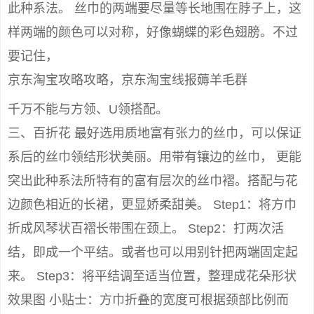
此种系法。 丝巾的两端要尽量等长地围在脖子上，这
样两端的颜色可以对称，好像蝴蝶的彩色翅膀。不过
要记住，
京东淘宝攻略攻略，京东淘宝线报薅羊毛群
千万不能与方领、U领搭配。
三、百折花 最好选用质地富有张力的丝巾，可以保证
系后的丝巾领结形状美丽。用带有镶边的丝巾， 更能
突出此种系法所特有的富有层次的丝巾褶。搭配与花
边颜色相近的长裙，更显娇柔甜美。 Step1：将方巾
折成风琴状百褶长带围在颈上。 Step2：打两次活
结，即成一个平结。或者也可以用别针把两端固定起
来。 Step3：将平结调至适当位置，整理成花朵形状
效果图 小贴士：方巾折叠的宽度可根据颈部比例而