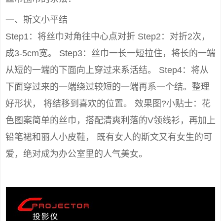
一、斯文小平结
Step1：将丝巾对角往中心点对折 Step2：对折2次，
成3-5cm宽。 Step3：丝巾一长一短拉住，将长的一端
从短的一端的下面向上穿过来系活结。 Step4：将从
下面穿过来的一端绕过较短的一端再系一个结。整理
好形状， 将结移到喜欢的位置。 效果图?小贴士：花
色图案简单的丝巾，搭配清爽利落的V领线衫，再加上
铅笔裙和丽人小皮鞋， 既有女人的斯文又有女生的可
爱，绝对成为办公室里的人气美女。