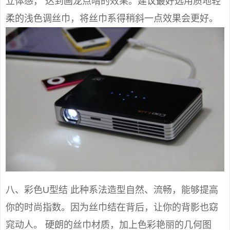
立体感， 达到画龙点晴的效果。建议最好选用质地轻
柔的浅色调丝巾，将丝巾系得稍斜一点效果会更好。
八、彩色U型结 此种系法造型自然、流畅，能够提高
你的时尚指数。因为丝巾结在背后，让你的背影也窈
窕动人。 硬朗的丝巾材质，加上色彩艳丽的几何图