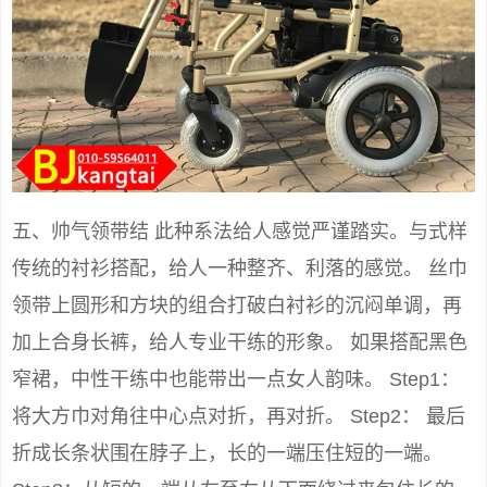
五、帅气领带结 此种系法给人感觉严谨踏实。与式样
传统的衬衫搭配，给人一种整齐、利落的感觉。 丝巾
领带上圆形和方块的组合打破白衬衫的沉闷单调，再
加上合身长裤，给人专业干练的形象。 如果搭配黑色
窄裙，中性干练中也能带出一点女人韵味。 Step1：
将大方巾对角往中心点对折，再对折。 Step2： 最后
折成长条状围在脖子上，长的一端压住短的一端。