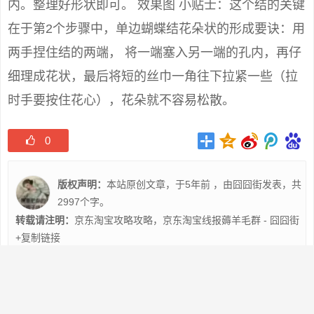
内。整理好形状即可。 效果图 小贴士：这个结的关键
在于第2个步骤中，单边蝴蝶结花朵状的形成要诀：用
两手捏住结的两端， 将一端塞入另一端的孔内，再仔
细理成花状，最后将短的丝巾一角往下拉紧一些（拉
时手要按住花心），花朵就不容易松散。
0
版权声明：
本站原创文章，于5年前 ，由
囧囧街
发表，共
2997个字。
转载请注明：
京东淘宝攻略攻略，京东淘宝线报薅羊毛群 - 囧囧街
+复制链接
上一篇:
淘宝薅羊毛薅羊毛，京东淘宝白菜内购群
下一篇:
京东淘宝线报内购，京东淘宝线报内购群