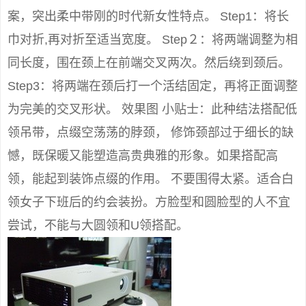
案，突出柔中带刚的时代新女性特点。 Step1：将长
巾对折,再对折至适当宽度。 Step２：将两端调整为相
同长度，围在颈上在前端交叉两次。然后绕到颈后。
Step3：将两端在颈后打一个活结固定，再将正面调整
为完美的交叉形状。 效果图 小贴士：此种结法搭配低
领吊带，点缀空荡荡的脖颈， 修饰颈部过于细长的缺
憾，既保暖又能塑造高贵典雅的形象。如果搭配高
领，能起到装饰点缀的作用。 不要围得太紧。适合白
领女子下班后的约会装扮。方脸型和圆脸型的人不宜
尝试，不能与大圆领和U领搭配。