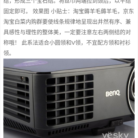
结，形成三个宝石结。将丝巾两端拉到颈后，以平结
固定即可。 效果图 小贴士：淘宝薅羊毛薅羊毛，京东
淘宝白菜内购群要使线条规律地呈现出井然有序、兼
具感性与理性的整体美，一定要注意左右两侧结的对
称哦！ 此系法适合小圆领和V领，不宜配方领和衬衫
领。