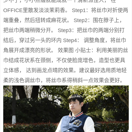
少不了，小小点缀就能成就一个清新派佳人， 在
OFFICE里散发淡淡茉莉香。 Step1：将丝巾对折使两
端重叠，然后扭转成麻花状。 Step2：围在脖子上，
把丝巾两端稍微分开。 Step3：把丝巾的两端分别打
结后，穿过另一头的环内 Step4： 调整角度，将丝巾
角展开成漂亮的形状。 效果图 小贴士：利用美丽的丝
巾结成花状系在颈侧，不仅使脸庞增色，造型也更具
立体感， 达到画龙点晴的效果。建议最好选用质地轻
柔的浅色调丝巾，将丝巾系得稍斜一点效果会更好。