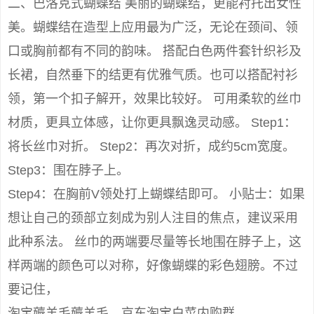
二、巴洛克式蝴蝶结 美丽的蝴蝶结，更能衬托出女性
美。蝴蝶结在造型上应用最为广泛，无论在颈间、领
口或胸前都有不同的韵味。 搭配白色两件套针织衫及
长裙，自然垂下的结更有优雅气质。也可以搭配衬衫
领，第一个扣子解开，效果比较好。 可用柔软的丝巾
材质，更具立体感，让你更具飘逸灵动感。 Step1：
将长丝巾对折。 Step2：再次对折，成约5cm宽度。
Step3：围在脖子上。
Step4：在胸前V领处打上蝴蝶结即可。 小贴士：如果
想让自己的颈部立刻成为别人注目的焦点，建议采用
此种系法。 丝巾的两端要尽量等长地围在脖子上，这
样两端的颜色可以对称，好像蝴蝶的彩色翅膀。不过
要记住，
淘宝薅羊毛薅羊毛，京东淘宝白菜内购群