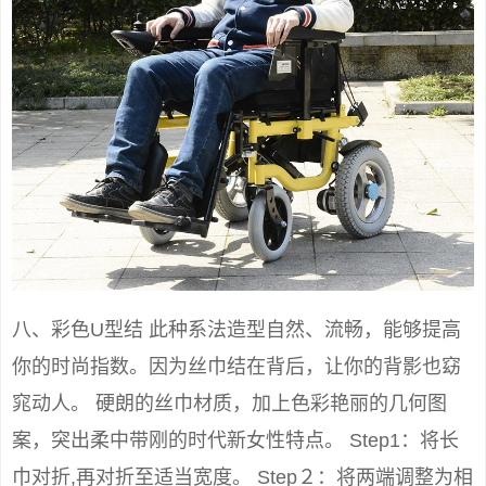
八、彩色U型结 此种系法造型自然、流畅，能够提高
你的时尚指数。因为丝巾结在背后，让你的背影也窈
窕动人。 硬朗的丝巾材质，加上色彩艳丽的几何图
案，突出柔中带刚的时代新女性特点。 Step1：将长
巾对折,再对折至适当宽度。 Step２：将两端调整为相