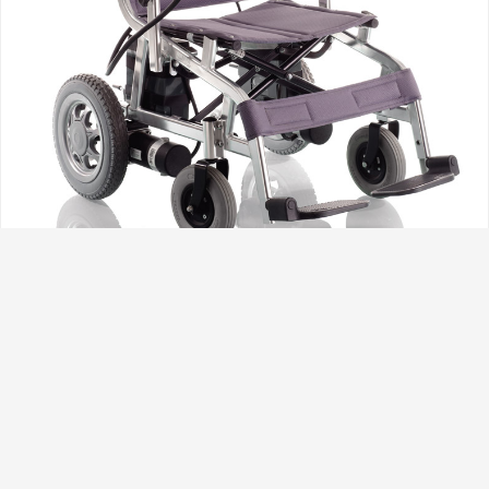
九、空姐结 如果想让自己的颈部立刻成为别人注目的
焦点，建议采用此种系法。鲜亮的丝巾，让你的端庄
笑容立刻变得生动起来。 开在颈间的花朵，即使在寒
冬，也能给人带来温暖和煦的感觉。色彩艳丽的丝
巾，丝毫不显稚气，而且更时尚高雅。 Step1：将大