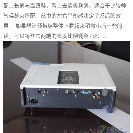
配上长裤与高跟鞋，看上去清爽利落，适合于比较帅
气得装束搭配。丝巾的左右平衡感决定了系后的效
果。 如果想让领带结整体上看起来稍微小巧一些的
话，可以将丝巾两端的长度比例调整为2：1。