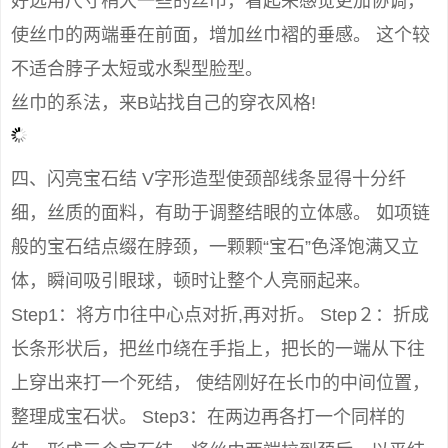
好选用尺寸稍大一些的丝巾，看起来感觉更加协调，
使丝巾的两端垂在前面，增加丝巾褶的垂感。 这个较
不适合脖子太短或水梨型脸型。
丝巾的系法，来B站找自己的穿衣风格!
四、闪亮宝石结 V字形造型使颈部线条显得十分纤
细，丝质的面料，有助于调整结眼的立体感。 如项链
般的宝石结点缀在脖颈，一颗颗“宝石”色泽饱满又立
体，瞬间吸引眼球，顿时让整个人亮丽起来。
Step1：将方巾往中心点对折,再对折。 Step２：折成
长条形状后，把丝巾绕在手指上，把长的一端从下往
上穿出来打一个死结， 使结刚好在长巾的中间位置，
整理成宝石状。 Step3：在两边再各打一个同样的