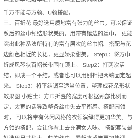
千万不能与方领、U领搭配。
三、百折花 最好选用质地富有张力的丝巾，可以保证
系后的丝巾领结形状美丽。用带有镶边的丝巾， 更能
突出此种系法所特有的富有层次的丝巾褶。搭配与花
边颜色相近的长裙，更显娇柔甜美。 Step1：将方巾
折成风琴状百褶长带围在颈上。 Step2：打两次活
结，即成一个平结。或者也可以用别针把两端固定起
来。 Step3：将平结调至适当位置，整理成花朵形状
效果图 小贴士：方巾折叠的宽度可根据颈部比例而
定，太宽的话导致整条丝巾失去平衡感。搭配圆领
时， 可以将带有休闲风格的衣领演绎得更加华美。与
方领的搭配，会让你看上去充满女人味。 搭配套装最