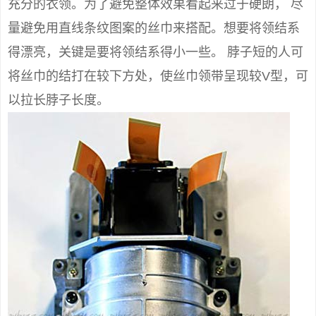
充分的衣领。为了避免整体效果看起来过于硬朗， 尽
量避免用直线条纹图案的丝巾来搭配。想要将领结系
得漂亮，关键是要将领结系得小一些。 脖子短的人可
将丝巾的结打在较下方处，使丝巾领带呈现较V型，可
以拉长脖子长度。