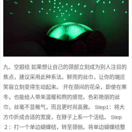
九、空姐结 如果想让自己的颈部立刻成为别人注目的
焦点，建议采用此种系法。鲜亮的丝巾，让你的端庄
笑容立刻变得生动起来。 开在颈间的花朵，即使在寒
冬，也能给人带来温暖和煦的感觉。色彩艳丽的丝
巾，丝毫不显稚气，而且更时尚高雅。 Step1：将大
方巾折成合适的宽度，在脖子上系一个活结。 Step
２：打一个单边蝴蝶结，转至颈侧。将单边蝴蝶结整