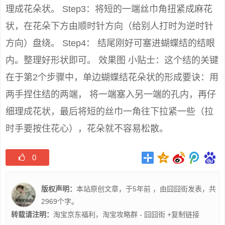
理成花朵状。 Step3：将短的一端丝巾角扭紧成麻花
状，在花朵下方由顺时针方向（给别人打时为逆时针
方向）盘绕。 Step4： 结尾刚好可塞进蝴蝶结的结眼
内。整理好形状即可。 效果图 小贴士：这个结的关键
在于第2个步骤中，单边蝴蝶结花朵状的形成要诀：用
两手捏住结的两端， 将一端塞入另一端的孔内，再仔
细理成花状，最后将短的丝巾一角往下拉紧一些（拉
时手要按住花心），花朵就不容易松散。
0
版权声明：
本站原创文章，于5年前 ，由
囧囧街
发表，共
2969个字。
转载请注明：
淘宝京东福利，淘宝攻略群 - 囧囧街
+复制链接