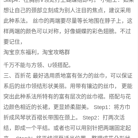
Step4：在胸前V领处打上蝴蝶结即可。 小贴士：如果
想让自己的颈部立刻成为别人注目的焦点，建议采用
此种系法。 丝巾的两端要尽量等长地围在脖子上，这
样两端的颜色可以对称，好像蝴蝶的彩色翅膀。不过
要记住，
淘宝京东福利，淘宝攻略群
千万不能与方领、U领搭配。
三、百折花 最好选用质地富有张力的丝巾，可以保证
系后的丝巾领结形状美丽。用带有镶边的丝巾， 更能
突出此种系法所特有的富有层次的丝巾褶。搭配与花
边颜色相近的长裙，更显娇柔甜美。 Step1：将方巾
折成风琴状百褶长带围在颈上。 Step2：打两次活
结，即成一个平结。或者也可以用别针把两端固定起