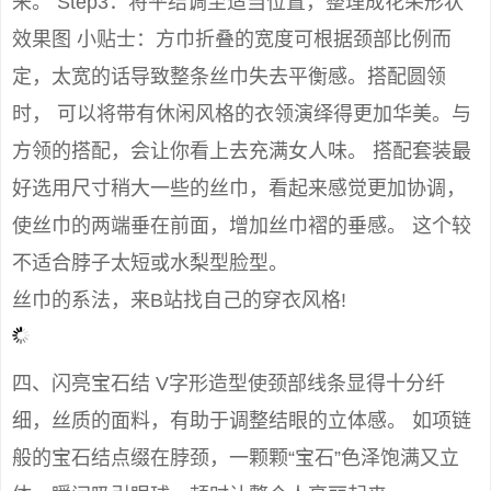
来。 Step3：将平结调至适当位置，整理成花朵形状
效果图 小贴士：方巾折叠的宽度可根据颈部比例而
定，太宽的话导致整条丝巾失去平衡感。搭配圆领
时， 可以将带有休闲风格的衣领演绎得更加华美。与
方领的搭配，会让你看上去充满女人味。 搭配套装最
好选用尺寸稍大一些的丝巾，看起来感觉更加协调，
使丝巾的两端垂在前面，增加丝巾褶的垂感。 这个较
不适合脖子太短或水梨型脸型。
丝巾的系法，来B站找自己的穿衣风格!
四、闪亮宝石结 V字形造型使颈部线条显得十分纤
细，丝质的面料，有助于调整结眼的立体感。 如项链
般的宝石结点缀在脖颈，一颗颗“宝石”色泽饱满又立