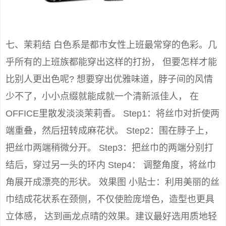
七、茉莉结 白色系是都市女性上班最常穿的色彩。几
乎所有的上班族都能穿出这样的打扮， 但要怎样才能
比别人更出色呢? 想要穿出优雅味道，脖子间的风情
少不了，小小点缀就能成就一个清新派佳人， 在
OFFICE里散发淡淡茉莉香。 Step1：将丝巾对折使两
端重叠，然后扭转成麻花状。 Step2：围在脖子上，
把丝巾两端稍微分开。 Step3：把丝巾的两端分别打
结后，穿过另一头的环内 Step4： 调整角度，将丝巾
角展开成漂亮的形状。 效果图 小贴士：利用美丽的丝
巾结成花状系在颈侧，不仅使脸庞增色，造型也更具
立体感， 达到画龙点晴的效果。建议最好选用质地轻