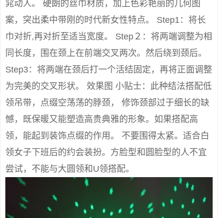
窕动人。 硬朗的丝巾材质，加上色彩艳丽的几何图
案，突出柔中带刚的时代新女性特点。 Step1：将长
巾对折,再对折至适当宽度。 Step２：将两端调整为相
同长度，围在颈上在前端交叉两次。然后绕到颈后。
Step3：将两端在颈后打一个活结固定，再将正面调整
为完美的交叉形状。 效果图 小贴士：此种结法搭配低
领吊带，点缀空荡荡的脖颈， 修饰颈部过于细长的缺
憾，既保暖又能塑造高贵典雅的形象。如果搭配高
领，能起到装饰点缀的作用。 不要围得太紧。适合白
领女子下班后的约会装扮。方脸型和圆脸型的人不宜
尝试，不能与大圆领和U领搭配。