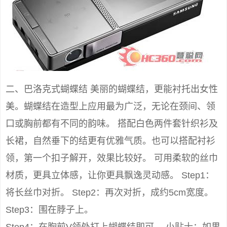
二、巴洛克式蝴蝶结 美丽的蝴蝶结，更能衬托出女性
美。蝴蝶结在造型上应用最为广泛，无论在颈间、领
口或胸前都有不同的韵味。 搭配白色两件套针织衫及
长裙，自然垂下的结更有优雅气质。也可以搭配衬衫
领，第一个扣子解开，效果比较好。 可用柔软的丝巾
材质，更具立体感，让你更具飘逸灵动感。 Step1：
将长丝巾对折。 Step2：再次对折，成约5cm宽度。
Step3：围在脖子上。