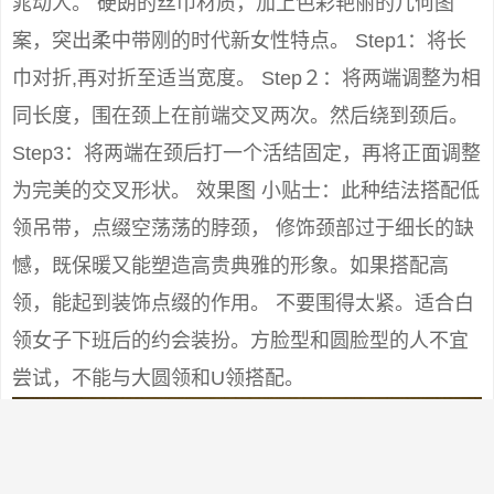
窕动人。 硬朗的丝巾材质，加上色彩艳丽的几何图
案，突出柔中带刚的时代新女性特点。 Step1：将长
巾对折,再对折至适当宽度。 Step２：将两端调整为相
同长度，围在颈上在前端交叉两次。然后绕到颈后。
Step3：将两端在颈后打一个活结固定，再将正面调整
为完美的交叉形状。 效果图 小贴士：此种结法搭配低
领吊带，点缀空荡荡的脖颈， 修饰颈部过于细长的缺
憾，既保暖又能塑造高贵典雅的形象。如果搭配高
领，能起到装饰点缀的作用。 不要围得太紧。适合白
领女子下班后的约会装扮。方脸型和圆脸型的人不宜
尝试，不能与大圆领和U领搭配。