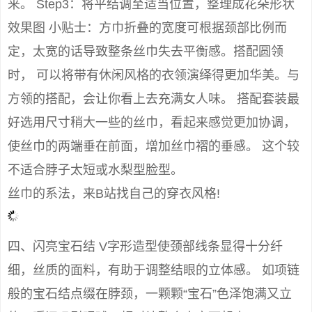
来。 Step3：将平结调至适当位置，整理成花朵形状
效果图 小贴士：方巾折叠的宽度可根据颈部比例而
定，太宽的话导致整条丝巾失去平衡感。搭配圆领
时， 可以将带有休闲风格的衣领演绎得更加华美。与
方领的搭配，会让你看上去充满女人味。 搭配套装最
好选用尺寸稍大一些的丝巾，看起来感觉更加协调，
使丝巾的两端垂在前面，增加丝巾褶的垂感。 这个较
不适合脖子太短或水梨型脸型。
丝巾的系法，来B站找自己的穿衣风格!
四、闪亮宝石结 V字形造型使颈部线条显得十分纤
细，丝质的面料，有助于调整结眼的立体感。 如项链
般的宝石结点缀在脖颈，一颗颗“宝石”色泽饱满又立