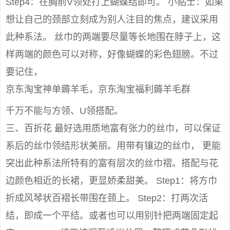
Step4：在胸前V领处打上蝴蝶结即可。 小贴士：如果
想让自己的颈部立刻成为别人注目的焦点，建议采用
此种系法。 丝巾的两端要尽量等长地围在脖子上，这
样两端的颜色可以对称，好像蝴蝶的彩色翅膀。不过
要记住，
京东淘宝神单薅羊毛，京东淘宝福利薅羊毛群
千万不能与方领、U领搭配。
三、百折花 最好选用质地富有张力的丝巾，可以保证
系后的丝巾领结形状美丽。用带有镶边的丝巾， 更能
突出此种系法所特有的富有层次的丝巾褶。搭配与花
边颜色相近的长裙，更显娇柔甜美。 Step1：将方巾
折成风琴状百褶长带围在颈上。 Step2：打两次活
结，即成一个平结。或者也可以用别针把两端固定起