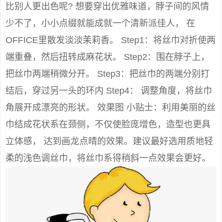
比别人更出色呢? 想要穿出优雅味道，脖子间的风情
少不了，小小点缀就能成就一个清新派佳人， 在
OFFICE里散发淡淡茉莉香。 Step1：将丝巾对折使两
端重叠，然后扭转成麻花状。 Step2：围在脖子上，
把丝巾两端稍微分开。 Step3：把丝巾的两端分别打
结后，穿过另一头的环内 Step4： 调整角度，将丝巾
角展开成漂亮的形状。 效果图 小贴士：利用美丽的丝
巾结成花状系在颈侧，不仅使脸庞增色，造型也更具
立体感， 达到画龙点晴的效果。建议最好选用质地轻
柔的浅色调丝巾，将丝巾系得稍斜一点效果会更好。