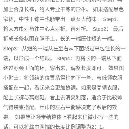
加上合身长裤，给人专业干练的形象。 如果搭配黑色
窄裙，中性干练中也能带出一点女人韵味。 Step1：
将大方巾对角往中心点对折，再对折。 Step2： 最后
折成长条状围在脖子上，长的一端压住短的一端。
Step3：从短的一端从左至右从下面绕过来包住长的一
端，以形成一个结眼。 Step4：再将长的一端从下面
绕过脖颈正面的环，穿出来，调整长度即可。 效果图
小贴士：将领结的位置系得稍向下一些，与低领衣服
搭配在一起，看起来会更加协调。如果是高领衣服，
配上长裤与高跟鞋，看上去清爽利落，适合于比较帅
气得装束搭配。丝巾的左右平衡感决定了系后的效
果。 如果想让领带结整体上看起来稍微小巧一些的
话，可以将丝巾两端的长度比例调整为2：1。