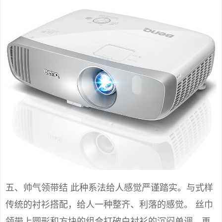
五、帅气领带结 此种系法给人感觉严谨踏实。与式样
传统的衬衫搭配，给人一种整齐、利落的感觉。 丝巾
领带上圆形和方块的组合打破白衬衫的沉闷单调，再