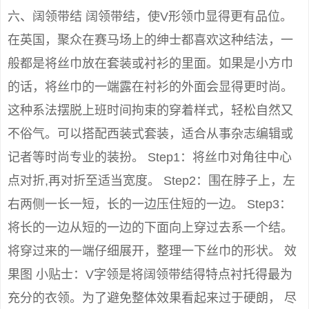
六、阔领带结 阔领带结，使V形领巾显得更有品位。
在英国，聚众在赛马场上的绅士都喜欢这种结法，一
般都是将丝巾放在套装或衬衫的里面。如果是小方巾
的话，将丝巾的一端露在衬衫的外面会显得更时尚。
这种系法摆脱上班时间拘束的穿着样式，轻松自然又
不俗气。可以搭配西装式套装，适合从事杂志编辑或
记者等时尚专业的装扮。 Step1：将丝巾对角往中心
点对折,再对折至适当宽度。 Step2：围在脖子上，左
右两侧一长一短，长的一边压住短的一边。 Step3：
将长的一边从短的一边的下面向上穿过去系一个结。
将穿过来的一端仔细展开，整理一下丝巾的形状。 效
果图 小贴士：V字领是将阔领带结得特点衬托得最为
充分的衣领。为了避免整体效果看起来过于硬朗， 尽