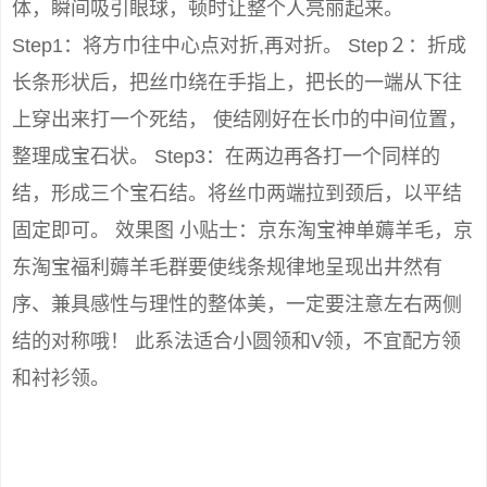
体，瞬间吸引眼球，顿时让整个人亮丽起来。
Step1：将方巾往中心点对折,再对折。 Step２：折成
长条形状后，把丝巾绕在手指上，把长的一端从下往
上穿出来打一个死结， 使结刚好在长巾的中间位置，
整理成宝石状。 Step3：在两边再各打一个同样的
结，形成三个宝石结。将丝巾两端拉到颈后，以平结
固定即可。 效果图 小贴士：京东淘宝神单薅羊毛，京
东淘宝福利薅羊毛群要使线条规律地呈现出井然有
序、兼具感性与理性的整体美，一定要注意左右两侧
结的对称哦！ 此系法适合小圆领和V领，不宜配方领
和衬衫领。