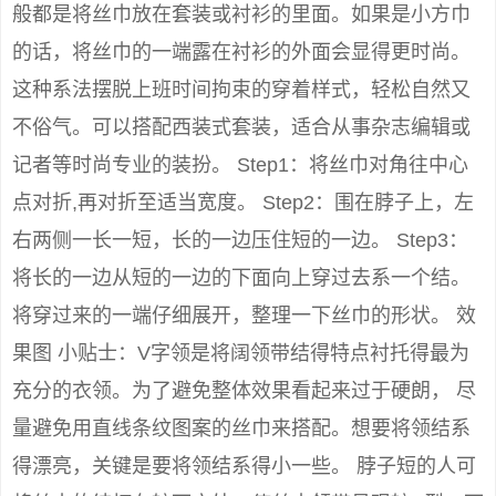
般都是将丝巾放在套装或衬衫的里面。如果是小方巾
的话，将丝巾的一端露在衬衫的外面会显得更时尚。
这种系法摆脱上班时间拘束的穿着样式，轻松自然又
不俗气。可以搭配西装式套装，适合从事杂志编辑或
记者等时尚专业的装扮。 Step1：将丝巾对角往中心
点对折,再对折至适当宽度。 Step2：围在脖子上，左
右两侧一长一短，长的一边压住短的一边。 Step3：
将长的一边从短的一边的下面向上穿过去系一个结。
将穿过来的一端仔细展开，整理一下丝巾的形状。 效
果图 小贴士：V字领是将阔领带结得特点衬托得最为
充分的衣领。为了避免整体效果看起来过于硬朗， 尽
量避免用直线条纹图案的丝巾来搭配。想要将领结系
得漂亮，关键是要将领结系得小一些。 脖子短的人可