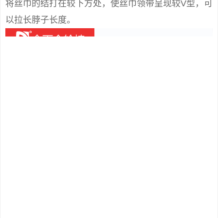
将丝巾的结打在较下方处，使丝巾领带呈现较V型，可
以拉长脖子长度。