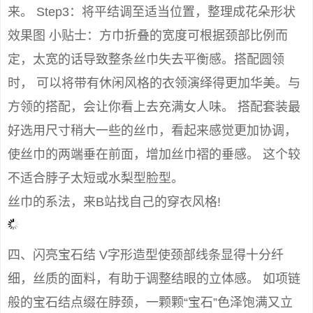
来。 Step3：将平结调至适当位置，整理成花朵形状
效果图 小贴士：方巾折叠的宽度可根据颈部比例而
定，太宽的话导致整条丝巾失去平衡感。搭配圆领
时， 可以将带有休闲风格的衣领演绎得更加华美。与
方领的搭配，会让你看上去充满女人味。 搭配套装最
好选用尺寸稍大一些的丝巾，看起来感觉更加协调，
使丝巾的两端垂在前面，增加丝巾褶的垂感。 这个较
不适合脖子太短或水梨型脸型。
丝巾的系法，来B站找自己的穿衣风格!
四、闪亮宝石结 V字形造型使颈部线条显得十分纤
细，丝质的面料，有助于调整结眼的立体感。 如项链
般的宝石结点缀在脖颈，一颗颗“宝石”色泽饱满又立