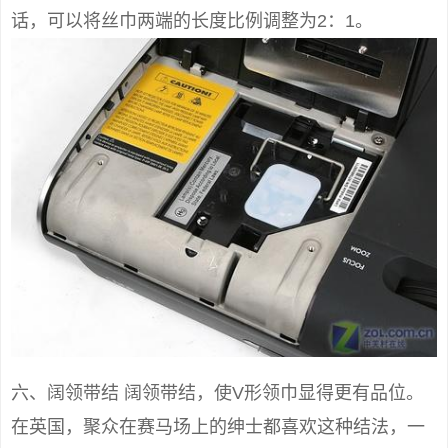
话，可以将丝巾两端的长度比例调整为2：1。
六、阔领带结 阔领带结，使V形领巾显得更有品位。
在英国，聚众在赛马场上的绅士都喜欢这种结法，一