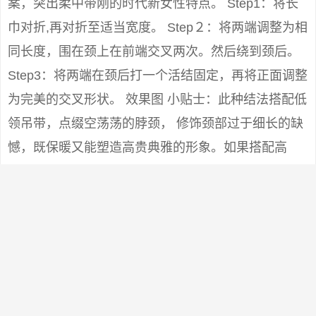
案，突出柔中带刚的时代新女性特点。 Step1：将长
巾对折,再对折至适当宽度。 Step２：将两端调整为相
同长度，围在颈上在前端交叉两次。然后绕到颈后。
Step3：将两端在颈后打一个活结固定，再将正面调整
为完美的交叉形状。 效果图 小贴士：此种结法搭配低
领吊带，点缀空荡荡的脖颈， 修饰颈部过于细长的缺
憾，既保暖又能塑造高贵典雅的形象。如果搭配高
领，能起到装饰点缀的作用。 不要围得太紧。适合白
领女子下班后的约会装扮。方脸型和圆脸型的人不宜
尝试，不能与大圆领和U领搭配。