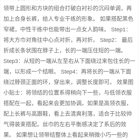
领带上圆形和方块的组合打破白衬衫的沉闷单调，再
加上合身长裤，给人专业干练的形象。 如果搭配黑色
窄裙，中性干练中也能带出一点女人韵味。 Step1：
将大方巾对角往中心点对折，再对折。 Step2： 最后
折成长条状围在脖子上，长的一端压住短的一端。
Step3：从短的一端从左至右从下面绕过来包住长的一
端，以形成一个结眼。 Step4：再将长的一端从下面
绕过脖颈正面的环，穿出来，调整长度即可。 效果图
小贴士：将领结的位置系得稍向下一些，与低领衣服
搭配在一起，看起来会更加协调。如果是高领衣服，
配上长裤与高跟鞋，看上去清爽利落，适合于比较帅
气得装束搭配。丝巾的左右平衡感决定了系后的效
果。 如果想让领带结整体上看起来稍微小巧一些的