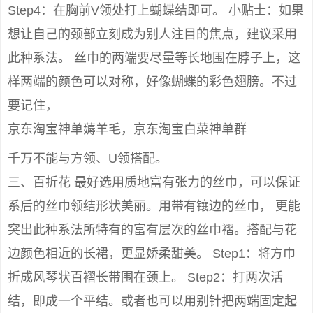
Step4：在胸前V领处打上蝴蝶结即可。 小贴士：如果
想让自己的颈部立刻成为别人注目的焦点，建议采用
此种系法。 丝巾的两端要尽量等长地围在脖子上，这
样两端的颜色可以对称，好像蝴蝶的彩色翅膀。不过
要记住，
京东淘宝神单薅羊毛，京东淘宝白菜神单群
千万不能与方领、U领搭配。
三、百折花 最好选用质地富有张力的丝巾，可以保证
系后的丝巾领结形状美丽。用带有镶边的丝巾， 更能
突出此种系法所特有的富有层次的丝巾褶。搭配与花
边颜色相近的长裙，更显娇柔甜美。 Step1：将方巾
折成风琴状百褶长带围在颈上。 Step2：打两次活
结，即成一个平结。或者也可以用别针把两端固定起