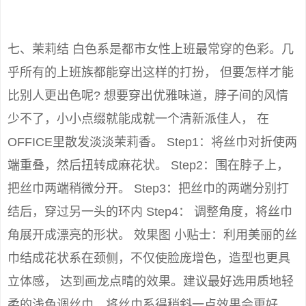
七、茉莉结 白色系是都市女性上班最常穿的色彩。几
乎所有的上班族都能穿出这样的打扮， 但要怎样才能
比别人更出色呢? 想要穿出优雅味道，脖子间的风情
少不了，小小点缀就能成就一个清新派佳人， 在
OFFICE里散发淡淡茉莉香。 Step1：将丝巾对折使两
端重叠，然后扭转成麻花状。 Step2：围在脖子上，
把丝巾两端稍微分开。 Step3：把丝巾的两端分别打
结后，穿过另一头的环内 Step4： 调整角度，将丝巾
角展开成漂亮的形状。 效果图 小贴士：利用美丽的丝
巾结成花状系在颈侧，不仅使脸庞增色，造型也更具
立体感， 达到画龙点晴的效果。建议最好选用质地轻
柔的浅色调丝巾，将丝巾系得稍斜一点效果会更好。