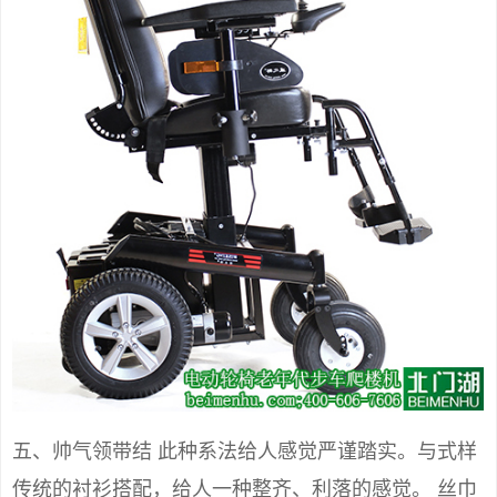
五、帅气领带结 此种系法给人感觉严谨踏实。与式样
传统的衬衫搭配，给人一种整齐、利落的感觉。 丝巾