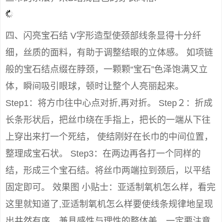
四、闪亮宝石结 V字形造型使颈部线条显得十分纤
细，丝质的面料，有助于调整结眼的立体感。 如项链
般的宝石结点缀在脖颈，一颗颗“宝石”色泽饱满又立
体，瞬间吸引眼球，顿时让整个人亮丽起来。
Step1：将方巾往中心点对折,再对折。 Step２：折成
长条形状后，把丝巾绕在手指上，把长的一端从下往
上穿出来打一个死结， 使结刚好在长巾的中间位置，
整理成宝石状。 Step3：在两边再各打一个同样的
结，形成三个宝石结。将丝巾两端拉到颈后，以平结
固定即可。 效果图 小贴士：亚适制氧机怎么样，看完
这里就知道了,亚适制氧机怎么样要使线条规律地呈现
出井然有序、兼具感性与理性的整体美，一定要注意