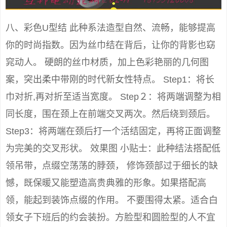
八、彩色U型结 此种系法造型自然、流畅，能够提高
你的时尚指数。因为丝巾结在背后，让你的背影也窈
窕动人。 硬朗的丝巾材质，加上色彩艳丽的几何图
案，突出柔中带刚的时代新女性特点。 Step1：将长
巾对折,再对折至适当宽度。 Step２：将两端调整为相
同长度，围在颈上在前端交叉两次。然后绕到颈后。
Step3：将两端在颈后打一个活结固定，再将正面调整
为完美的交叉形状。 效果图 小贴士：此种结法搭配低
领吊带，点缀空荡荡的脖颈， 修饰颈部过于细长的缺
憾，既保暖又能塑造高贵典雅的形象。如果搭配高
领，能起到装饰点缀的作用。 不要围得太紧。适合白
领女子下班后的约会装扮。方脸型和圆脸型的人不宜