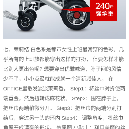
七、茉莉结 白色系是都市女性上班最常穿的色彩。几
乎所有的上班族都能穿出这样的打扮， 但要怎样才能
比别人更出色呢? 想要穿出优雅味道，脖子间的风情
少不了，小小点缀就能成就一个清新派佳人， 在
OFFICE里散发淡淡茉莉香。 Step1：将丝巾对折使两
端重叠，然后扭转成麻花状。 Step2：围在脖子上，
把丝巾两端稍微分开。 Step3：把丝巾的两端分别打
结后，穿过另一头的环内 Step4： 调整角度，将丝巾
角展开成漂亮的形状。 效果图 小贴士：利用美丽的丝