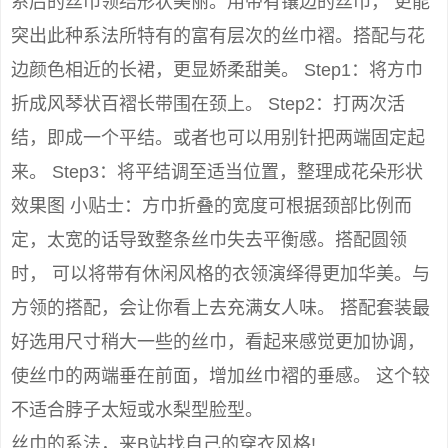
系后的丝巾领结形状美丽。用带有镶边的丝巾， 更能
突出此种系法所特有的富有层次的丝巾褶。搭配与花
边颜色相近的长裙，更显娇柔甜美。 Step1：将方巾
折成风琴状百褶长带围在颈上。 Step2：打两次活
结，即成一个平结。或者也可以用别针把两端固定起
来。 Step3：将平结调至适当位置，整理成花朵形状
效果图 小贴士：方巾折叠的宽度可根据颈部比例而
定，太宽的话导致整条丝巾失去平衡感。搭配圆领
时， 可以将带有休闲风格的衣领演绎得更加华美。与
方领的搭配，会让你看上去充满女人味。 搭配套装最
好选用尺寸稍大一些的丝巾，看起来感觉更加协调，
使丝巾的两端垂在前面，增加丝巾褶的垂感。 这个较
不适合脖子太短或水梨型脸型。
丝巾的系法，来B站找自己的穿衣风格!