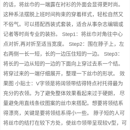
的话，将丝巾的一端露在衬衫的外面会显得更时尚。
这种系法摆脱上班时间拘束的穿着样式，轻松自然又
不俗气。可以搭配西装式套装，适合从事杂志编辑或
记者等时尚专业的装扮。 Step1：将丝巾对角往中心
点对折,再对折至适当宽度。 Step2：围在脖子上，左
右两侧一长一短，长的一边压住短的一边。 Step3：
将长的一边从短的一边的下面向上穿过去系一个结。
将穿过来的一端仔细展开，整理一下丝巾的形状。 效
果图 小贴士：V字领是将阔领带结得特点衬托得最为
充分的衣领。为了避免整体效果看起来过于硬朗， 尽
量避免用直线条纹图案的丝巾来搭配。想要将领结系
得漂亮，关键是要将领结系得小一些。 脖子短的人可
将丝巾的结打在较下方处，使丝巾领带呈现较V型，可