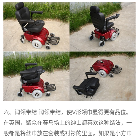
六、阔领带结 阔领带结，使V形领巾显得更有品位。
在英国，聚众在赛马场上的绅士都喜欢这种结法，一
般都是将丝巾放在套装或衬衫的里面。如果是小方巾