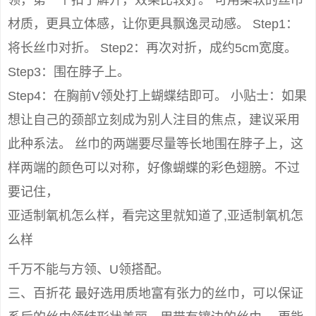
领，第一个扣子解开，效果比较好。 可用柔软的丝巾
材质，更具立体感，让你更具飘逸灵动感。 Step1：
将长丝巾对折。 Step2：再次对折，成约5cm宽度。
Step3：围在脖子上。
Step4：在胸前V领处打上蝴蝶结即可。 小贴士：如果
想让自己的颈部立刻成为别人注目的焦点，建议采用
此种系法。 丝巾的两端要尽量等长地围在脖子上，这
样两端的颜色可以对称，好像蝴蝶的彩色翅膀。不过
要记住，
亚适制氧机怎么样，看完这里就知道了,亚适制氧机怎
么样
千万不能与方领、U领搭配。
三、百折花 最好选用质地富有张力的丝巾，可以保证