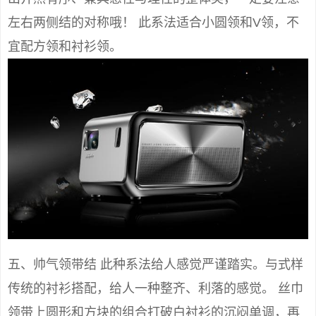
左右两侧结的对称哦！ 此系法适合小圆领和V领，不
宜配方领和衬衫领。
五、帅气领带结 此种系法给人感觉严谨踏实。与式样
传统的衬衫搭配，给人一种整齐、利落的感觉。 丝巾
领带上圆形和方块的组合打破白衬衫的沉闷单调，再