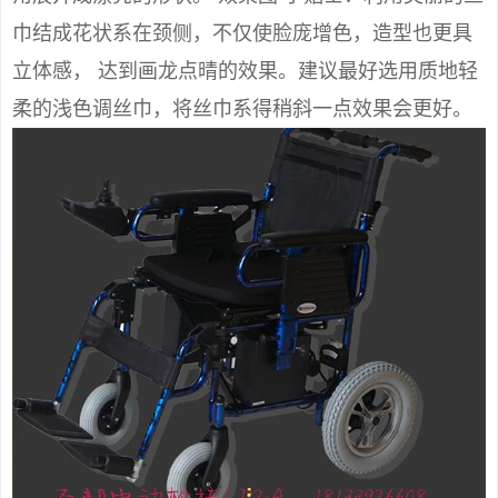
巾结成花状系在颈侧，不仅使脸庞增色，造型也更具
立体感， 达到画龙点晴的效果。建议最好选用质地轻
柔的浅色调丝巾，将丝巾系得稍斜一点效果会更好。