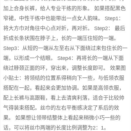
加上合身长裤，给人专业干练的形象。 如果搭配黑色
窄裙，中性干练中也能带出一点女人韵味。 Step1：
将大方巾对角往中心点对折，再对折。 Step2： 最后
折成长条状围在脖子上，长的一端压住短的一端。
Step3：从短的一端从左至右从下面绕过来包住长的一
端，以形成一个结眼。 Step4：再将长的一端从下面
绕过脖颈正面的环，穿出来，调整长度即可。 效果图
小贴士：将领结的位置系得稍向下一些，与低领衣服
搭配在一起，看起来会更加协调。如果是高领衣服，
配上长裤与高跟鞋，看上去清爽利落，适合于比较帅
气得装束搭配。丝巾的左右平衡感决定了系后的效
果。 如果想让领带结整体上看起来稍微小巧一些的
话，可以将丝巾两端的长度比例调整为2：1。