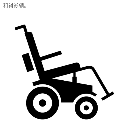
和衬衫领。