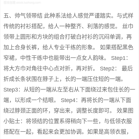
五、帅气领带结 此种系法给人感觉严谨踏实。与式样
传统的衬衫搭配，给人一种整齐、利落的感觉。 丝巾
领带上圆形和方块的组合打破白衬衫的沉闷单调，再
加上合身长裤，给人专业干练的形象。 如果搭配黑色
窄裙，中性干练中也能带出一点女人韵味。 Step1：
将大方巾对角往中心点对折，再对折。 Step2： 最后
折成长条状围在脖子上，长的一端压住短的一端。
Step3：从短的一端从左至右从下面绕过来包住长的一
端，以形成一个结眼。 Step4：再将长的一端从下面
绕过脖颈正面的环，穿出来，调整长度即可。 效果图
小贴士：将领结的位置系得稍向下一些，与低领衣服
搭配在一起，看起来会更加协调。如果是高领衣服，