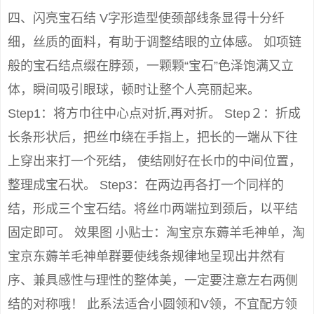
四、闪亮宝石结 V字形造型使颈部线条显得十分纤
细，丝质的面料，有助于调整结眼的立体感。 如项链
般的宝石结点缀在脖颈，一颗颗“宝石”色泽饱满又立
体，瞬间吸引眼球，顿时让整个人亮丽起来。
Step1：将方巾往中心点对折,再对折。 Step２：折成
长条形状后，把丝巾绕在手指上，把长的一端从下往
上穿出来打一个死结， 使结刚好在长巾的中间位置，
整理成宝石状。 Step3：在两边再各打一个同样的
结，形成三个宝石结。将丝巾两端拉到颈后，以平结
固定即可。 效果图 小贴士：淘宝京东薅羊毛神单，淘
宝京东薅羊毛神单群要使线条规律地呈现出井然有
序、兼具感性与理性的整体美，一定要注意左右两侧
结的对称哦！ 此系法适合小圆领和V领，不宜配方领