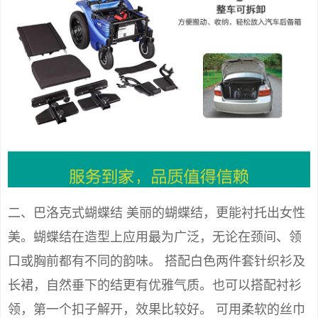
二、巴洛克式蝴蝶结 美丽的蝴蝶结，更能衬托出女性
美。蝴蝶结在造型上应用最为广泛，无论在颈间、领
口或胸前都有不同的韵味。 搭配白色两件套针织衫及
长裙，自然垂下的结更有优雅气质。也可以搭配衬衫
领，第一个扣子解开，效果比较好。 可用柔软的丝巾