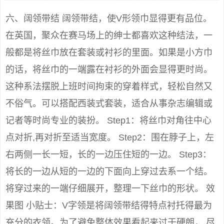
六、阔领带结 阔领带结，使V形领巾显得更有品位。
在英国，聚众在赛马场上的绅士都喜欢这种结法，一
般都是将丝巾放在套装或衬衫的里面。如果是小方巾
的话，将丝巾的一端露在衬衫的外面会显得更时尚。
这种系法摆脱上班时间拘束的穿着样式，轻松自然又
不俗气。可以搭配西装式套装，适合从事杂志编辑或
记者等时尚专业的装扮。 Step1：将丝巾对角往中心
点对折,再对折至适当宽度。 Step2：围在脖子上，左
右两侧一长一短，长的一边压住短的一边。 Step3：
将长的一边从短的一边的下面向上穿过去系一个结。
将穿过来的一端仔细展开，整理一下丝巾的形状。 效
果图 小贴士：V字领是将阔领带结得特点衬托得最为
充分的衣领。为了避免整体效果看起来过于硬朗， 尽