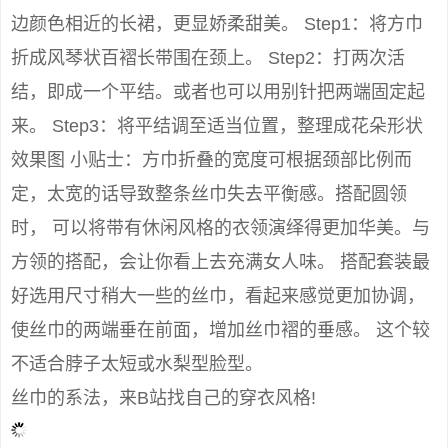
边颜色相近的长裙，更显娇柔甜美。 Step1：将方巾
折成风琴状百褶长带围在颈上。 Step2：打两次活
结，即成一个平结。或者也可以用别针把两端固定起
来。 Step3：将平结调至适当位置，整理成花朵形状
效果图 小贴士：方巾折叠的宽度可根据颈部比例而
定，太宽的话导致整条丝巾失去平衡感。搭配圆领
时， 可以将带有休闲风格的衣领演绎得更加华美。与
方领的搭配，会让你看上去充满女人味。 搭配套装最
好选用尺寸稍大一些的丝巾，看起来感觉更加协调，
使丝巾的两端垂在前面，增加丝巾褶的垂感。 这个较
不适合脖子太短或水梨型脸型。
丝巾的系法，来B站找自己的穿衣风格!