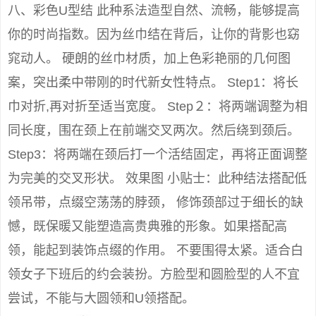
八、彩色U型结 此种系法造型自然、流畅，能够提高
你的时尚指数。因为丝巾结在背后，让你的背影也窈
窕动人。 硬朗的丝巾材质，加上色彩艳丽的几何图
案，突出柔中带刚的时代新女性特点。 Step1：将长
巾对折,再对折至适当宽度。 Step２：将两端调整为相
同长度，围在颈上在前端交叉两次。然后绕到颈后。
Step3：将两端在颈后打一个活结固定，再将正面调整
为完美的交叉形状。 效果图 小贴士：此种结法搭配低
领吊带，点缀空荡荡的脖颈， 修饰颈部过于细长的缺
憾，既保暖又能塑造高贵典雅的形象。如果搭配高
领，能起到装饰点缀的作用。 不要围得太紧。适合白
领女子下班后的约会装扮。方脸型和圆脸型的人不宜
尝试，不能与大圆领和U领搭配。