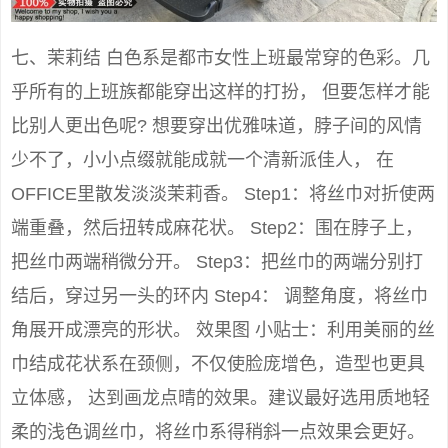
七、茉莉结 白色系是都市女性上班最常穿的色彩。几
乎所有的上班族都能穿出这样的打扮， 但要怎样才能
比别人更出色呢? 想要穿出优雅味道，脖子间的风情
少不了，小小点缀就能成就一个清新派佳人， 在
OFFICE里散发淡淡茉莉香。 Step1：将丝巾对折使两
端重叠，然后扭转成麻花状。 Step2：围在脖子上，
把丝巾两端稍微分开。 Step3：把丝巾的两端分别打
结后，穿过另一头的环内 Step4： 调整角度，将丝巾
角展开成漂亮的形状。 效果图 小贴士：利用美丽的丝
巾结成花状系在颈侧，不仅使脸庞增色，造型也更具
立体感， 达到画龙点晴的效果。建议最好选用质地轻
柔的浅色调丝巾，将丝巾系得稍斜一点效果会更好。