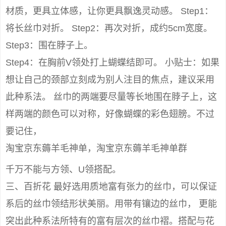
材质，更具立体感，让你更具飘逸灵动感。 Step1：
将长丝巾对折。 Step2：再次对折，成约5cm宽度。
Step3：围在脖子上。
Step4：在胸前V领处打上蝴蝶结即可。 小贴士：如果
想让自己的颈部立刻成为别人注目的焦点，建议采用
此种系法。 丝巾的两端要尽量等长地围在脖子上，这
样两端的颜色可以对称，好像蝴蝶的彩色翅膀。不过
要记住，
淘宝京东薅羊毛神单，淘宝京东薅羊毛神单群
千万不能与方领、U领搭配。
三、百折花 最好选用质地富有张力的丝巾，可以保证
系后的丝巾领结形状美丽。用带有镶边的丝巾， 更能
突出此种系法所特有的富有层次的丝巾褶。搭配与花