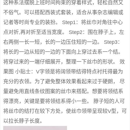
这种系法摆脱上班时间拘束的穿着样式，轻松自然又
不俗气。可以搭配西装式套装，适合从事杂志编辑或
记者等时尚专业的装扮。 Step1：将丝巾对角往中心
点对折,再对折至适当宽度。 Step2：围在脖子上，左
右两侧一长一短，长的一边压住短的一边。 Step3：
将长的一边从短的一边的下面向上穿过去系一个结。
将穿过来的一端仔细展开，整理一下丝巾的形状。 效
果图 小贴士：V字领是将阔领带结得特点衬托得最为
充分的衣领。为了避免整体效果看起来过于硬朗， 尽
量避免用直线条纹图案的丝巾来搭配。想要将领结系
得漂亮，关键是要将领结系得小一些。 脖子短的人可
将丝巾的结打在较下方处，使丝巾领带呈现较V型，可
以拉长脖子长度。