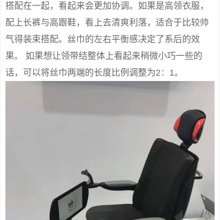
搭配在一起，看起来会更加协调。如果是高领衣服，
配上长裤与高跟鞋，看上去清爽利落，适合于比较帅
气得装束搭配。丝巾的左右平衡感决定了系后的效
果。 如果想让领带结整体上看起来稍微小巧一些的
话，可以将丝巾两端的长度比例调整为2：1。