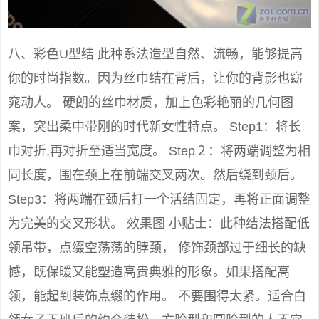
八、彩色U型结 此种系法造型自然、流畅，能够提高
你的时尚指数。因为丝巾结在背后，让你的背影也窈
窕动人。 硬朗的丝巾材质，加上色彩艳丽的几何图
案，突出柔中带刚的时代新女性特点。 Step1：将长
巾对折,再对折至适当宽度。 Step２：将两端调整为相
同长度，围在颈上在前端交叉两次。然后绕到颈后。
Step3：将两端在颈后打一个活结固定，再将正面调整
为完美的交叉形状。 效果图 小贴士：此种结法搭配低
领吊带，点缀空荡荡的脖颈， 修饰颈部过于细长的缺
憾，既保暖又能塑造高贵典雅的形象。如果搭配高
领，能起到装饰点缀的作用。 不要围得太紧。适合白