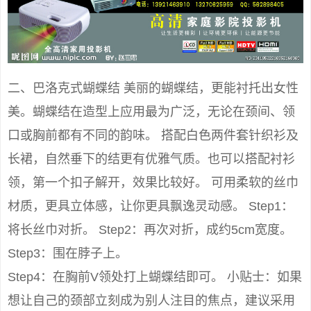
二、巴洛克式蝴蝶结 美丽的蝴蝶结，更能衬托出女性
美。蝴蝶结在造型上应用最为广泛，无论在颈间、领
口或胸前都有不同的韵味。 搭配白色两件套针织衫及
长裙，自然垂下的结更有优雅气质。也可以搭配衬衫
领，第一个扣子解开，效果比较好。 可用柔软的丝巾
材质，更具立体感，让你更具飘逸灵动感。 Step1：
将长丝巾对折。 Step2：再次对折，成约5cm宽度。
Step3：围在脖子上。
Step4：在胸前V领处打上蝴蝶结即可。 小贴士：如果
想让自己的颈部立刻成为别人注目的焦点，建议采用