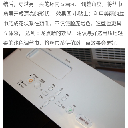
结后，穿过另一头的环内 Step4： 调整角度，将丝巾
角展开成漂亮的形状。 效果图 小贴士：利用美丽的丝
巾结成花状系在颈侧，不仅使脸庞增色，造型也更具
立体感， 达到画龙点晴的效果。建议最好选用质地轻
柔的浅色调丝巾，将丝巾系得稍斜一点效果会更好。