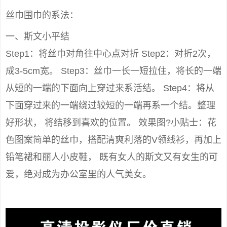
丝巾围巾的系法：
一、斯文小平结
Step1：将丝巾对角往中心点对折 Step2：对折2次，
成3-5cm宽。 Step3：丝巾一长一短拉住，将长的一端
从短的一端的下面向上穿过来系活结。 Step4：将从
下面穿过来的一端绕过较短的一端再系一个结。整理
好形状， 将结移到喜欢的位置。 效果图?小贴士：花
色图案简单的丝巾，搭配清爽利落的V领线衫，再加上
铅笔裙和丽人小皮鞋， 既有女人的斯文又有女生的可
爱，绝对成为办公室里的人气美女。