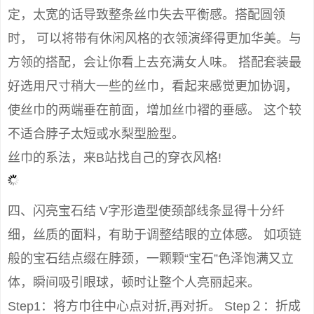
定，太宽的话导致整条丝巾失去平衡感。搭配圆领
时， 可以将带有休闲风格的衣领演绎得更加华美。与
方领的搭配，会让你看上去充满女人味。 搭配套装最
好选用尺寸稍大一些的丝巾，看起来感觉更加协调，
使丝巾的两端垂在前面，增加丝巾褶的垂感。 这个较
不适合脖子太短或水梨型脸型。
丝巾的系法，来B站找自己的穿衣风格!
四、闪亮宝石结 V字形造型使颈部线条显得十分纤
细，丝质的面料，有助于调整结眼的立体感。 如项链
般的宝石结点缀在脖颈，一颗颗“宝石”色泽饱满又立
体，瞬间吸引眼球，顿时让整个人亮丽起来。
Step1：将方巾往中心点对折,再对折。 Step２：折成