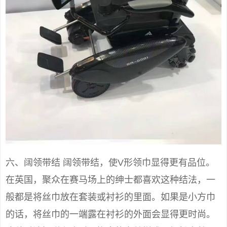
六、阔领带结 阔领带结，使V形领巾显得更有品位。
在英国，聚众在赛马场上的绅士都喜欢这种结法，一
般都是将丝巾放在套装或衬衫的里面。如果是小方巾
的话，将丝巾的一端露在衬衫的外面会显得更时尚。