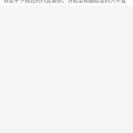
领女子下班后的约会装扮。方脸型和圆脸型的人不宜
尝试，不能与大圆领和U领搭配。