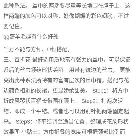
此种系法。 丝巾的两端要尽量等长地围在脖子上，这
样两端的颜色可以对称，好像蝴蝶的彩色翅膀。不过
要记住，
qq薅羊毛群有什么好处
千万不能与方领、U领搭配。
三、百折花 最好选用质地富有张力的丝巾，可以保证
系后的丝巾领结形状美丽。用带有镶边的丝巾， 更能
突出此种系法所特有的富有层次的丝巾褶。搭配与花
边颜色相近的长裙，更显娇柔甜美。 Step1：将方巾
折成风琴状百褶长带围在颈上。 Step2：打两次活
结，即成一个平结。或者也可以用别针把两端固定起
来。 Step3：将平结调至适当位置，整理成花朵形状
效果图 小贴士：方巾折叠的宽度可根据颈部比例而