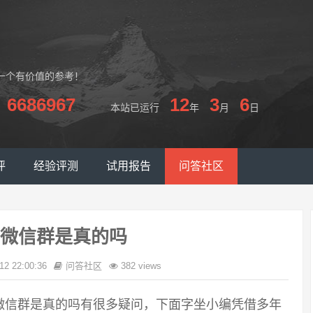
一个有价值的参考！
6686967
12
3
6
本站已运行
年
月
日
评
经验评测
试用报告
问答社区
微信群是真的吗
12 22:00:36
问答社区
382 views
微信群是真的吗有很多疑问，下面字坐小编凭借多年