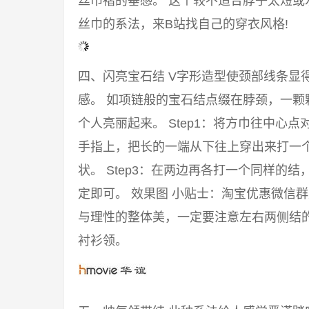
丝巾褶的垂感。 这个较不适合脖子太短或
丝巾的系法，来B站找自己的穿衣风格!
四、闪亮宝石结 V字形造型使颈部线条显
感。 如项链般的宝石结点缀在脖颈，一颗
个人亮丽起来。 Step1：将方巾往中心点
手指上，把长的一端从下往上穿出来打一
状。 Step3：在两边再各打一个同样的
定即可。 效果图 小贴士：淘宝优惠微信
与理性的整体美，一定要注意左右两侧结的
衬衫领。