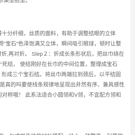
水梨型脸型。
得十分纤细，丝质的面料，有助于调整结眼的立体
颗“宝石”色泽饱满又立体，瞬间吸引眼球，顿时让整
对折,再对折。 Step２：折成长条形状后，把丝巾绕在
个死结， 使结刚好在长巾的中间位置，整理成宝石
结，形成三个宝石结。将丝巾两端拉到颈后，以平结固
群是真的吗要使线条规律地呈现出井然有序、兼具感性
对称哦！ 此系法适合小圆领和V领，不宜配方领和