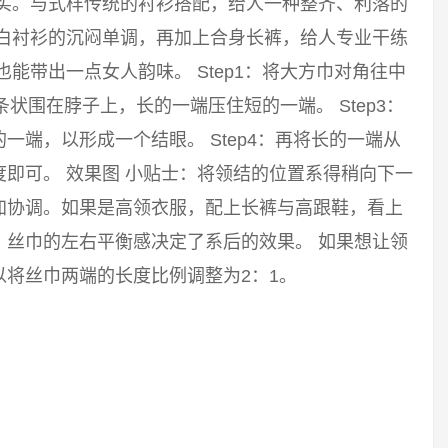
踏实。与式样传统的衬衫搭配，给人一种整齐、利落的
破白衬衫的沉闷单调，再加上合身长裤，给人专业干练
能带出一点女人韵味。 Step1：将大方巾对角往中
长条状围在脖子上，长的一端压住短的一端。 Step3：
端，以形成一个结眼。 Step4：再将长的一端从
即可。 效果图 小贴士：将领结的位置系得稍向下一
加协调。如果是高领衣服，配上长裤与高跟鞋，看上
。丝巾的左右平衡感决定了系后的效果。 如果想让领
将丝巾两端的长度比例调整为2：1。