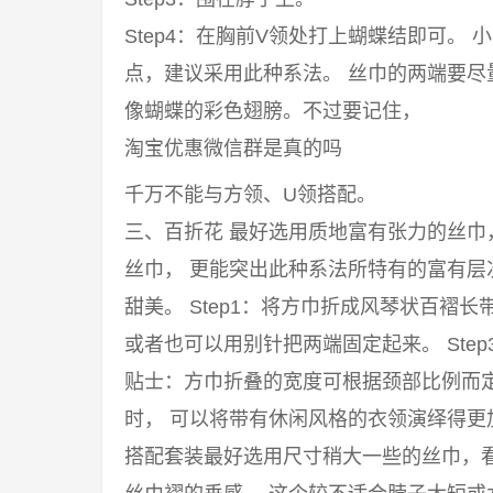
Step4：在胸前V领处打上蝴蝶结即可。
点，建议采用此种系法。 丝巾的两端要
像蝴蝶的彩色翅膀。不过要记住，
淘宝优惠微信群是真的吗
千万不能与方领、U领搭配。
三、百折花 最好选用质地富有张力的丝
丝巾， 更能突出此种系法所特有的富有
甜美。 Step1：将方巾折成风琴状百褶长
或者也可以用别针把两端固定起来。 Ste
贴士：方巾折叠的宽度可根据颈部比例而
时， 可以将带有休闲风格的衣领演绎得
搭配套装最好选用尺寸稍大一些的丝巾，