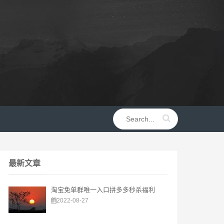
最新文章
淘宝免单群唯一入口拼多多秒杀福利
2022-08-27