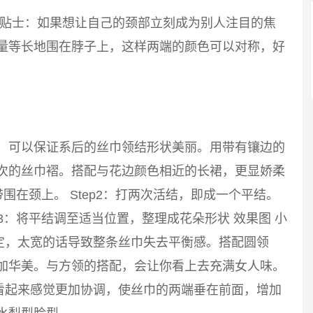
 小贴士：如果想让自己的颈部立刻成为别人注目的焦
尽量等长地围在脖子上，这样两端的颜色可以对称，好
巾，可以保证系后的丝巾领结形状美丽。用带有镶边的
层次的丝巾褶。搭配与花边颜色相近的长裙，更显娇柔
带围在颈上。 Step2：打两次活结，即成一个平结。
p3：将平结调至适当位置，整理成花朵形状 效果图 小
定，太宽的话导致整条丝巾失去平衡感。搭配圆领
更加华美。与方领的搭配，会让你看上去充满女人味。
看起来感觉更加协调，使丝巾的两端垂在前面，增加