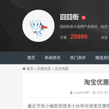
囧囧街
囧囧街各大品牌产品测评，给您
25989
文章
浏览
囧囧街
首页
新闻资讯
热门测评
精选测
首页
»
问答社区
»
正文内容
淘宝优惠
sunder1987
2021-03-
最近字坐小编发现很多小伙伴对淘宝优惠