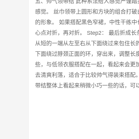
五、帅气领带结 此种系法给人感觉严谨
感觉。 丝巾领带上圆形和方块的组合打
的形象。 如果搭配黑色窄裙，中性干练中也
心点对折，再对折。 Step2： 最后折成
从短的一端从左至右从下面绕过来包住长的一
下面绕过脖颈正面的环，穿出来，调整长度
些，与低领衣服搭配在一起，看起来会更
去清爽利落，适合于比较帅气得装束搭配
带结整体上看起来稍微小巧一些的话，可以