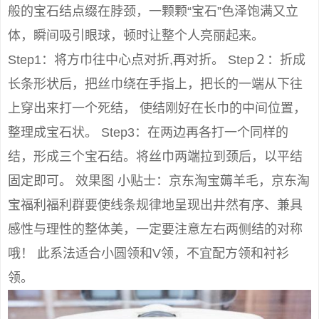
般的宝石结点缀在脖颈，一颗颗“宝石”色泽饱满又立
体，瞬间吸引眼球，顿时让整个人亮丽起来。
Step1：将方巾往中心点对折,再对折。 Step２：折成
长条形状后，把丝巾绕在手指上，把长的一端从下往
上穿出来打一个死结， 使结刚好在长巾的中间位置，
整理成宝石状。 Step3：在两边再各打一个同样的
结，形成三个宝石结。将丝巾两端拉到颈后，以平结
固定即可。 效果图 小贴士：京东淘宝薅羊毛，京东淘
宝福利福利群要使线条规律地呈现出井然有序、兼具
感性与理性的整体美，一定要注意左右两侧结的对称
哦！ 此系法适合小圆领和V领，不宜配方领和衬衫
领。