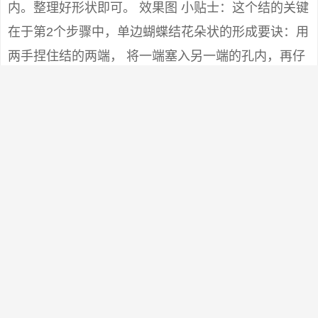
内。整理好形状即可。 效果图 小贴士：这个结的关键
在于第2个步骤中，单边蝴蝶结花朵状的形成要诀：用
两手捏住结的两端， 将一端塞入另一端的孔内，再仔
细理成花状，最后将短的丝巾一角往下拉紧一些（拉
时手要按住花心），花朵就不容易松散。
0
版权声明：
本站原创文章，于5年前 ，由
囧囧街
发表，共
2989个字。
转载请注明：
京东淘宝薅羊毛，京东淘宝福利福利群 - 囧囧街
+复
制链接
上一篇:
2021年淘宝京东攻略白菜群
下一篇: