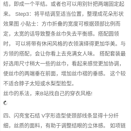
结，即成一个平结。或者也可以用别针把两端固定起
来。 Step3：将平结调至适当位置，整理成花朵形状
效果图 小贴士：方巾折叠的宽度可根据颈部比例而
定，太宽的话导致整条丝巾失去平衡感。搭配圆领
时， 可以将带有休闲风格的衣领演绎得更加华美。与
方领的搭配，会让你看上去充满女人味。 搭配套装最
好选用尺寸稍大一些的丝巾，看起来感觉更加协调，
使丝巾的两端垂在前面，增加丝巾褶的垂感。 这个较
不适合脖子太短或水梨型脸型。
丝巾的系法，来B站找自己的穿衣风格!
四、闪亮宝石结 V字形造型使颈部线条显得十分纤
细，丝质的面料，有助于调整结眼的立体感。 如项链