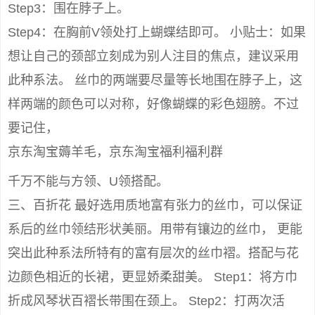
Step3：围在脖子上。
Step4：在胸前V领处打上蝴蝶结即可。 小贴士：如果
想让自己的颈部立刻成为别人注目的焦点，建议采用
此种系法。 丝巾的两端要尽量等长地围在脖子上，这
样两端的颜色可以对称，好像蝴蝶的彩色翅膀。不过
要记住，
京东淘宝薅羊毛，京东淘宝福利福利群
千万不能与方领、U领搭配。
三、百折花 最好选用质地富有张力的丝巾，可以保证
系后的丝巾领结形状美丽。用带有镶边的丝巾， 更能
突出此种系法所特有的富有层次的丝巾褶。搭配与花
边颜色相近的长裙，更显娇柔甜美。 Step1：将方巾
折成风琴状百褶长带围在颈上。 Step2：打两次活