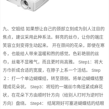
九、空姐结 如果想让自己的颈部立刻成为别人注目的
焦点，建议采用此种系法。鲜亮的丝巾，让你的端庄
笑容立刻变得生动起来。 开在颈间的花朵，即使在寒
冬，也能给人带来温暖和煦的感觉。色彩艳丽的丝
巾，丝毫不显稚气，而且更时尚高雅。 Step1：将大
方巾折成合适的宽度，在脖子上系一个活结。 Step
２：打一个单边蝴蝶结，转至颈侧。将单边蝴蝶结整
理成花朵状。 Step3：将短的一端丝巾角扭紧成麻花
状，在花朵下方由顺时针方向（给别人打时为逆时针
方向）盘绕。 Step4： 结尾刚好可塞进蝴蝶结的结眼