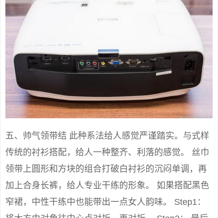
五、帅气领带结 此种系法给人感觉严谨踏实。与式样
传统的衬衫搭配，给人一种整齐、利落的感觉。 丝巾
领带上圆形和方块的组合打破白衬衫的沉闷单调，再
加上合身长裤，给人专业干练的形象。 如果搭配黑色
窄裙，中性干练中也能带出一点女人韵味。 Step1：