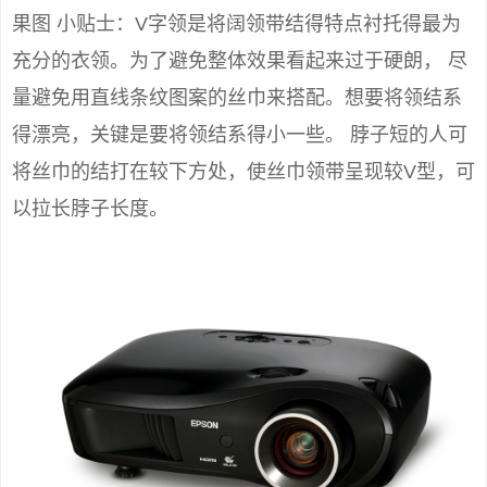
果图 小贴士：V字领是将阔领带结得特点衬托得最为
充分的衣领。为了避免整体效果看起来过于硬朗， 尽
量避免用直线条纹图案的丝巾来搭配。想要将领结系
得漂亮，关键是要将领结系得小一些。 脖子短的人可
将丝巾的结打在较下方处，使丝巾领带呈现较V型，可
以拉长脖子长度。