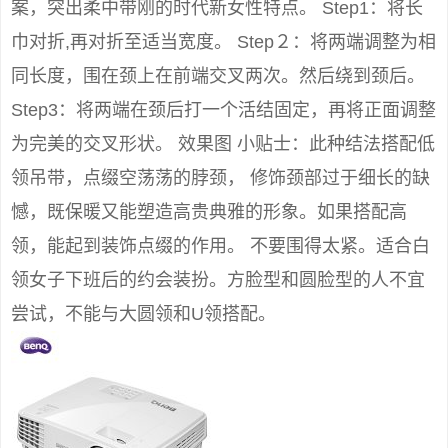
案，突出柔中带刚的时代新女性特点。 Step1：将长
巾对折,再对折至适当宽度。 Step２：将两端调整为相
同长度，围在颈上在前端交叉两次。然后绕到颈后。
Step3：将两端在颈后打一个活结固定，再将正面调整
为完美的交叉形状。 效果图 小贴士：此种结法搭配低
领吊带，点缀空荡荡的脖颈， 修饰颈部过于细长的缺
憾，既保暖又能塑造高贵典雅的形象。如果搭配高
领，能起到装饰点缀的作用。 不要围得太紧。适合白
领女子下班后的约会装扮。方脸型和圆脸型的人不宜
尝试，不能与大圆领和U领搭配。