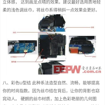
立体感， 达到画龙点晴的效果。建议最好选用质地轻
柔的浅色调丝巾，将丝巾系得稍斜一点效果会更好。
八、彩色U型结 此种系法造型自然、流畅，能够提高
你的时尚指数。因为丝巾结在背后，让你的背影也窈
窕动人。 硬朗的丝巾材质，加上色彩艳丽的几何图