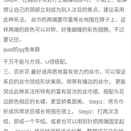
Step4：在胸前V领处打上蝴蝶结即可。 小贴士：如果
想让自己的颈部立刻成为别人注目的焦点，建议采用
此种系法。 丝巾的两端要尽量等长地围在脖子上，这
样两端的颜色可以对称，好像蝴蝶的彩色翅膀。不过
要记住，
ipad的qq免单群
千万不能与方领、U领搭配。
三、百折花 最好选用质地富有张力的丝巾，可以保证
系后的丝巾领结形状美丽。用带有镶边的丝巾， 更能
突出此种系法所特有的富有层次的丝巾褶。搭配与花
边颜色相近的长裙，更显娇柔甜美。 Step1：将方巾
折成风琴状百褶长带围在颈上。 Step2：打两次活
结，即成一个平结。或者也可以用别针把两端固定起