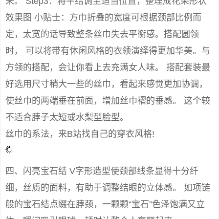
来。 Step3：将平结调至适当位置，整理成花朵形状
效果图 小贴士：方巾折叠的宽度可根据颈部比例而
定，太宽的话导致整条丝巾失去平衡感。搭配圆领
时， 可以将带有休闲风格的衣领演绎得更加华美。与
方领的搭配，会让你看上去充满女人味。 搭配套装最
好选用尺寸稍大一些的丝巾，看起来感觉更加协调，
使丝巾的两端垂在前面，增加丝巾褶的垂感。 这个较
不适合脖子太短或水梨型脸型。
丝巾的系法，来B站找自己的穿衣风格!
四、闪亮宝石结 V字形造型使颈部线条显得十分纤
细，丝质的面料，有助于调整结眼的立体感。 如项链
般的宝石结点缀在脖颈，一颗颗“宝石”色泽饱满又立