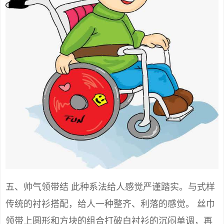
五、帅气领带结 此种系法给人感觉严谨踏实。与式样
传统的衬衫搭配，给人一种整齐、利落的感觉。 丝巾
领带上圆形和方块的组合打破白衬衫的沉闷单调，再