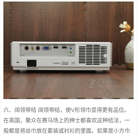
六、阔领带结 阔领带结，使V形领巾显得更有品位。
在英国，聚众在赛马场上的绅士都喜欢这种结法，一
般都是将丝巾放在套装或衬衫的里面。如果是小方巾