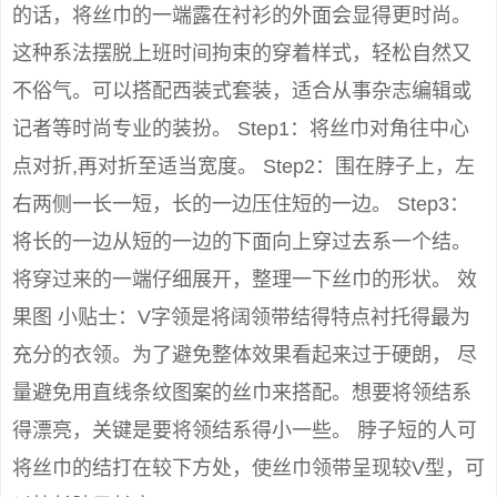
的话，将丝巾的一端露在衬衫的外面会显得更时尚。
这种系法摆脱上班时间拘束的穿着样式，轻松自然又
不俗气。可以搭配西装式套装，适合从事杂志编辑或
记者等时尚专业的装扮。 Step1：将丝巾对角往中心
点对折,再对折至适当宽度。 Step2：围在脖子上，左
右两侧一长一短，长的一边压住短的一边。 Step3：
将长的一边从短的一边的下面向上穿过去系一个结。
将穿过来的一端仔细展开，整理一下丝巾的形状。 效
果图 小贴士：V字领是将阔领带结得特点衬托得最为
充分的衣领。为了避免整体效果看起来过于硬朗， 尽
量避免用直线条纹图案的丝巾来搭配。想要将领结系
得漂亮，关键是要将领结系得小一些。 脖子短的人可
将丝巾的结打在较下方处，使丝巾领带呈现较V型，可