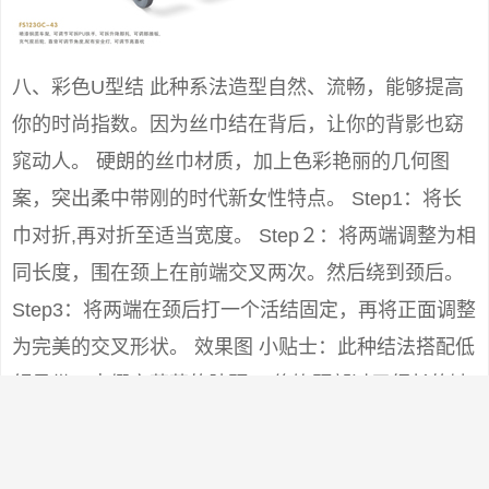
八、彩色U型结 此种系法造型自然、流畅，能够提高
你的时尚指数。因为丝巾结在背后，让你的背影也窈
窕动人。 硬朗的丝巾材质，加上色彩艳丽的几何图
案，突出柔中带刚的时代新女性特点。 Step1：将长
巾对折,再对折至适当宽度。 Step２：将两端调整为相
同长度，围在颈上在前端交叉两次。然后绕到颈后。
Step3：将两端在颈后打一个活结固定，再将正面调整
为完美的交叉形状。 效果图 小贴士：此种结法搭配低
领吊带，点缀空荡荡的脖颈， 修饰颈部过于细长的缺
憾，既保暖又能塑造高贵典雅的形象。如果搭配高
领，能起到装饰点缀的作用。 不要围得太紧。适合白