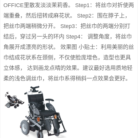
OFFICE里散发淡淡茉莉香。 Step1：将丝巾对折使两
端重叠，然后扭转成麻花状。 Step2：围在脖子上，
把丝巾两端稍微分开。 Step3：把丝巾的两端分别打
结后，穿过另一头的环内 Step4： 调整角度，将丝巾
角展开成漂亮的形状。 效果图 小贴士：利用美丽的丝
巾结成花状系在颈侧，不仅使脸庞增色，造型也更具
立体感， 达到画龙点晴的效果。建议最好选用质地轻
柔的浅色调丝巾，将丝巾系得稍斜一点效果会更好。