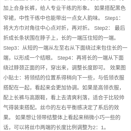
加上合身长裤，给人专业干练的形象。 如果搭配黑色
窄裙，中性干练中也能带出一点女人韵味。 Step1：
将大方巾对角往中心点对折，再对折。 Step2： 最后
折成长条状围在脖子上，长的一端压住短的一端。
Step3：从短的一端从左至右从下面绕过来包住长的一
端，以形成一个结眼。 Step4：再将长的一端从下面
绕过脖颈正面的环，穿出来，调整长度即可。 效果图
小贴士：将领结的位置系得稍向下一些，与低领衣服
搭配在一起，看起来会更加协调。如果是高领衣服，
配上长裤与高跟鞋，看上去清爽利落，适合于比较帅
气得装束搭配。丝巾的左右平衡感决定了系后的效
果。 如果想让领带结整体上看起来稍微小巧一些的
话，可以将丝巾两端的长度比例调整为2：1。