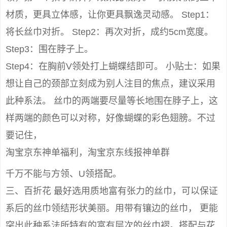
材质，更具立体感，让你更具飘逸灵动感。 Step1：
将长丝巾对折。 Step2：再次对折，成约5cm宽度。
Step3：围在脖子上。
Step4：在胸前V领处打上蝴蝶结即可。 小贴士：如果
想让自己的颈部立刻成为别人注目的焦点，建议采用
此种系法。 丝巾的两端要尽量等长地围在脖子上，这
样两端的颜色可以对称，好像蝴蝶的彩色翅膀。不过
要记住，
淘宝京东神单福利，淘宝京东线报神单群
千万不能与方领、U领搭配。
三、百折花 最好选用质地富有张力的丝巾，可以保证
系后的丝巾领结形状美丽。用带有镶边的丝巾， 更能
突出此种系法所特有的富有层次的丝巾褶。搭配与花