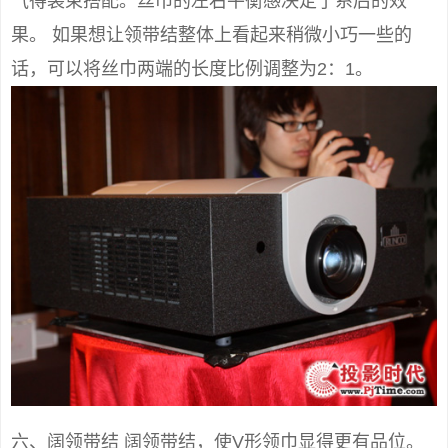
气得装束搭配。丝巾的左右平衡感决定了系后的效
果。 如果想让领带结整体上看起来稍微小巧一些的
话，可以将丝巾两端的长度比例调整为2：1。
六、阔领带结 阔领带结，使V形领巾显得更有品位。