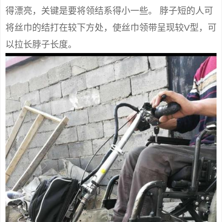
得漂亮，关键是要将领结系得小一些。 脖子短的人可
将丝巾的结打在较下方处，使丝巾领带呈现较V型，可
以拉长脖子长度。