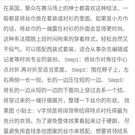
在英国，聚众在赛马场上的绅士都喜欢这种结法，一
般都是将丝巾放在套装或衬衫的里面。如果是小方巾
的话，将丝巾的一端露在衬衫的外面会显得更时尚。
这种系法摆脱上班时间拘束的穿着样式，轻松自然又
不俗气。可以搭配西装式套装，适合从事杂志编辑或
记者等时尚专业的装扮。 Step1：将丝巾对角往中心
点对折,再对折至适当宽度。 Step2：围在脖子上，左
右两侧一长一短，长的一边压住短的一边。 Step3：
将长的一边从短的一边的下面向上穿过去系一个结。
将穿过来的一端仔细展开，整理一下丝巾的形状。 效
果图 小贴士：V字领是将阔领带结得特点衬托得最为
充分的衣领。为了避免整体效果看起来过于硬朗， 尽
量避免用直线条纹图案的丝巾来搭配。想要将领结系