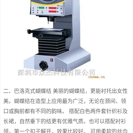
二、巴洛克式蝴蝶结 美丽的蝴蝶结，更能衬托出女性
美。蝴蝶结在造型上应用最为广泛，无论在颈间、领
口或胸前都有不同的韵味。 搭配白色两件套针织衫及
长裙，自然垂下的结更有优雅气质。也可以搭配衬衫
领，第一个扣子解开，效果比较好。 可用柔软的丝巾