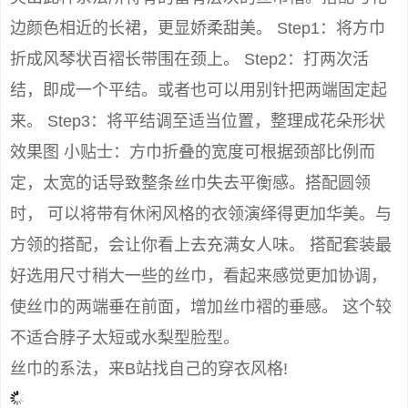
边颜色相近的长裙，更显娇柔甜美。 Step1：将方巾
折成风琴状百褶长带围在颈上。 Step2：打两次活
结，即成一个平结。或者也可以用别针把两端固定起
来。 Step3：将平结调至适当位置，整理成花朵形状
效果图 小贴士：方巾折叠的宽度可根据颈部比例而
定，太宽的话导致整条丝巾失去平衡感。搭配圆领
时， 可以将带有休闲风格的衣领演绎得更加华美。与
方领的搭配，会让你看上去充满女人味。 搭配套装最
好选用尺寸稍大一些的丝巾，看起来感觉更加协调，
使丝巾的两端垂在前面，增加丝巾褶的垂感。 这个较
不适合脖子太短或水梨型脸型。
丝巾的系法，来B站找自己的穿衣风格!