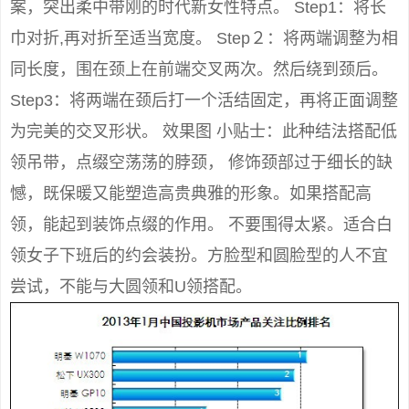
案，突出柔中带刚的时代新女性特点。 Step1：将长
巾对折,再对折至适当宽度。 Step２：将两端调整为相
同长度，围在颈上在前端交叉两次。然后绕到颈后。
Step3：将两端在颈后打一个活结固定，再将正面调整
为完美的交叉形状。 效果图 小贴士：此种结法搭配低
领吊带，点缀空荡荡的脖颈， 修饰颈部过于细长的缺
憾，既保暖又能塑造高贵典雅的形象。如果搭配高
领，能起到装饰点缀的作用。 不要围得太紧。适合白
领女子下班后的约会装扮。方脸型和圆脸型的人不宜
尝试，不能与大圆领和U领搭配。