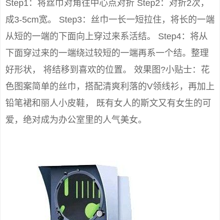
Step1：将丝巾对角往中心点对折 Step2：对折2次，
成3-5cm宽。 Step3：丝巾一长一短拉住，将长的一端
从短的一端的下面向上穿过来系活结。 Step4：将从
下面穿过来的一端绕过较短的一端再系一个结。整理
好形状， 将结移到喜欢的位置。 效果图?小贴士：花
色图案简单的丝巾，搭配清爽利落的V领线衫，再加上
铅笔裙和丽人小皮鞋， 既有女人的斯文又有女生的可
爱，绝对成为办公室里的人气美女。