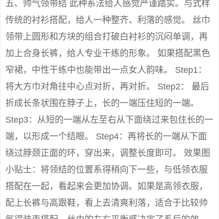
五、帅气领带结 此种系法给人感觉严谨踏实。与式样
传统的衬衫搭配，给人一种整齐、利落的感觉。 丝巾
领带上圆形和方块的组合打破白衬衫的沉闷单调，再
加上合身长裤，给人专业干练的形象。 如果搭配黑色
窄裙，中性干练中也能带出一点女人韵味。 Step1：
将大方巾对角往中心点对折，再对折。 Step2： 最后
折成长条状围在脖子上，长的一端压住短的一端。
Step3：从短的一端从左至右从下面绕过来包住长的一
端，以形成一个结眼。 Step4：再将长的一端从下面
绕过脖颈正面的环，穿出来，调整长度即可。 效果图
小贴士：将领结的位置系得稍向下一些，与低领衣服
搭配在一起，看起来会更加协调。如果是高领衣服，
配上长裤与高跟鞋，看上去清爽利落，适合于比较帅