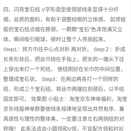
四、闪亮宝石结 V字形造型使颈部线条显得十分纤
细，丝质的面料，有助于调整结眼的立体感。 如项链
般的宝石结点缀在脖颈，一颗颗“宝石”色泽饱满又立
体，瞬间吸引眼球，顿时让整个人亮丽起来。
Step1：将方巾往中心点对折,再对折。 Step２：折成
长条形状后，把丝巾绕在手指上，把长的一端从下往
上穿出来打一个死结， 使结刚好在长巾的中间位置，
整理成宝石状。 Step3：在两边再各打一个同样的
结，形成三个宝石结。将丝巾两端拉到颈后，以平结
固定即可。 效果图 小贴士：淘宝京东神单福利，淘宝
京东线报神单群要使线条规律地呈现出井然有序、兼
具感性与理性的整体美，一定要注意左右两侧结的对
称哦！ 此系法适合小圆领和V领，不宜配方领和衬衫