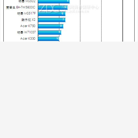
九、空姐结 如果想让自己的颈部立刻成为别人注目的
焦点，建议采用此种系法。鲜亮的丝巾，让你的端庄
笑容立刻变得生动起来。 开在颈间的花朵，即使在寒
冬，也能给人带来温暖和煦的感觉。色彩艳丽的丝
巾，丝毫不显稚气，而且更时尚高雅。 Step1：将大
方巾折成合适的宽度，在脖子上系一个活结。 Step
２：打一个单边蝴蝶结，转至颈侧。将单边蝴蝶结整