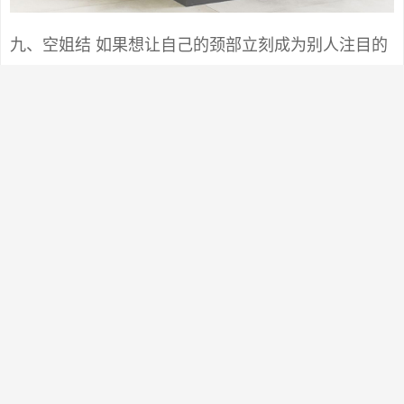
九、空姐结 如果想让自己的颈部立刻成为别人注目的
焦点，建议采用此种系法。鲜亮的丝巾，让你的端庄
笑容立刻变得生动起来。 开在颈间的花朵，即使在寒
冬，也能给人带来温暖和煦的感觉。色彩艳丽的丝
巾，丝毫不显稚气，而且更时尚高雅。 Step1：将大
方巾折成合适的宽度，在脖子上系一个活结。 Step
２：打一个单边蝴蝶结，转至颈侧。将单边蝴蝶结整
理成花朵状。 Step3：将短的一端丝巾角扭紧成麻花
状，在花朵下方由顺时针方向（给别人打时为逆时针
方向）盘绕。 Step4： 结尾刚好可塞进蝴蝶结的结眼
内。整理好形状即可。 效果图 小贴士：这个结的关键
在于第2个步骤中，单边蝴蝶结花朵状的形成要诀：用