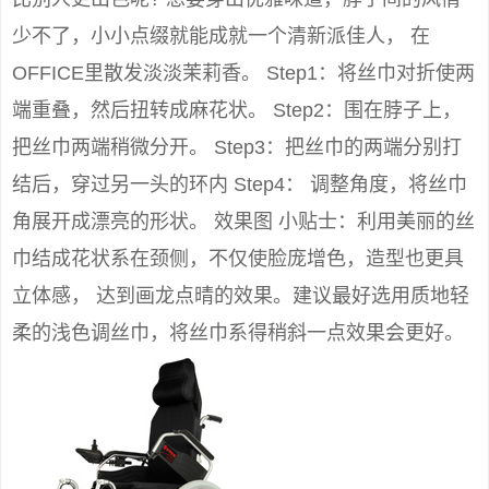
少不了，小小点缀就能成就一个清新派佳人， 在
OFFICE里散发淡淡茉莉香。 Step1：将丝巾对折使两
端重叠，然后扭转成麻花状。 Step2：围在脖子上，
把丝巾两端稍微分开。 Step3：把丝巾的两端分别打
结后，穿过另一头的环内 Step4： 调整角度，将丝巾
角展开成漂亮的形状。 效果图 小贴士：利用美丽的丝
巾结成花状系在颈侧，不仅使脸庞增色，造型也更具
立体感， 达到画龙点晴的效果。建议最好选用质地轻
柔的浅色调丝巾，将丝巾系得稍斜一点效果会更好。