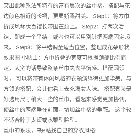
突出此种系法所特有的富有层次的丝巾褶。搭配与花
边颜色相近的长裙，更显娇柔甜美。 Step1：将方巾
折成风琴状百褶长带围在颈上。 Step2：打两次活
结，即成一个平结。或者也可以用别针把两端固定起
来。 Step3：将平结调至适当位置，整理成花朵形状
效果图 小贴士：方巾折叠的宽度可根据颈部比例而
定，太宽的话导致整条丝巾失去平衡感。搭配圆领
时， 可以将带有休闲风格的衣领演绎得更加华美。与
方领的搭配，会让你看上去充满女人味。 搭配套装最
好选用尺寸稍大一些的丝巾，看起来感觉更加协调，
使丝巾的两端垂在前面，增加丝巾褶的垂感。 这个较
不适合脖子太短或水梨型脸型。
丝巾的系法，来B站找自己的穿衣风格!