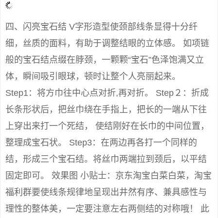
四、闪亮宝石结 V字形造型使颈部线条显得十分纤
细，丝质的面料，有助于调整结眼的立体感。 如项链
般的宝石结点缀在脖颈，一颗颗“宝石”色泽饱满又立
体，瞬间吸引眼球，顿时让整个人亮丽起来。
Step1：将方巾往中心点对折,再对折。 Step２：折成
长条形状后，把丝巾绕在手指上，把长的一端从下往
上穿出来打一个死结， 使结刚好在长巾的中间位置，
整理成宝石状。 Step3：在两边再各打一个同样的
结，形成三个宝石结。将丝巾两端拉到颈后，以平结
固定即可。 效果图 小贴士：京东淘宝白菜白菜，淘宝
福利群要使线条规律地呈现出井然有序、兼具感性与
理性的整体美，一定要注意左右两侧结的对称哦！ 此