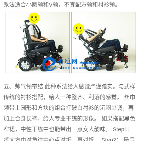
系法适合小圆领和V领，不宜配方领和衬衫领。
五、帅气领带结 此种系法给人感觉严谨踏实。与式样
传统的衬衫搭配，给人一种整齐、利落的感觉。 丝巾
领带上圆形和方块的组合打破白衬衫的沉闷单调，再
加上合身长裤，给人专业干练的形象。 如果搭配黑色
窄裙，中性干练中也能带出一点女人韵味。 Step1：
将大方巾对角往中心点对折，再对折。 Step2： 最后