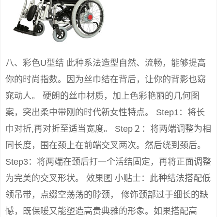
八、彩色U型结 此种系法造型自然、流畅，能够提高
你的时尚指数。因为丝巾结在背后，让你的背影也窈
窕动人。 硬朗的丝巾材质，加上色彩艳丽的几何图
案，突出柔中带刚的时代新女性特点。 Step1：将长
巾对折,再对折至适当宽度。 Step２：将两端调整为相
同长度，围在颈上在前端交叉两次。然后绕到颈后。
Step3：将两端在颈后打一个活结固定，再将正面调整
为完美的交叉形状。 效果图 小贴士：此种结法搭配低
领吊带，点缀空荡荡的脖颈， 修饰颈部过于细长的缺
憾，既保暖又能塑造高贵典雅的形象。如果搭配高