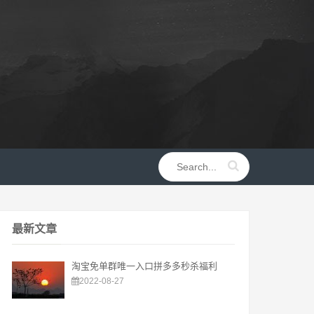
最新文章
淘宝免单群唯一入口拼多多秒杀福利
2022-08-27