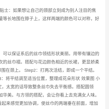
 小贴士：如果想让自己的颈部立刻成为别人注目的焦
尽量等长地围在脖子上，这样两端的颜色可以对称，好
巾，可以保证系后的丝巾领结形状美丽。用带有镶边的
层次的丝巾褶。搭配与花边颜色相近的长裙，更显娇柔
带围在颈上。 Step2：打两次活结，即成一个平结。
p3：将平结调至适当位置，整理成花朵形状 效果图 小
定，太宽的话导致整条丝巾失去平衡感。搭配圆领
更加华美。与方领的搭配，会让你看上去充满女人味。
看起来感觉更加协调，使丝巾的两端垂在前面，增加