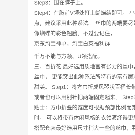
Step3：围在脖子上。
Step4：在胸前V领处打上蝴蝶结即可。
点，建议采用此种系法。 丝巾的两端要
像蝴蝶的彩色翅膀。不过要记住，
京东淘宝神单，淘宝白菜福利群
千万不能与方领、U领搭配。
三、百折花 最好选用质地富有张力的丝
丝巾， 更能突出此种系法所特有的富有
甜美。 Step1：将方巾折成风琴状百褶长
或者也可以用别针把两端固定起来。 Ste
贴士：方巾折叠的宽度可根据颈部比例而
时， 可以将带有休闲风格的衣领演绎得
搭配套装最好选用尺寸稍大一些的丝巾，