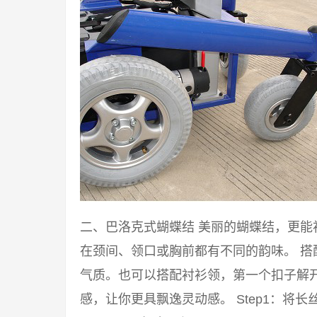
二、巴洛克式蝴蝶结 美丽的蝴蝶结，更
在颈间、领口或胸前都有不同的韵味。 
气质。也可以搭配衬衫领，第一个扣子解
感，让你更具飘逸灵动感。 Step1：将长丝