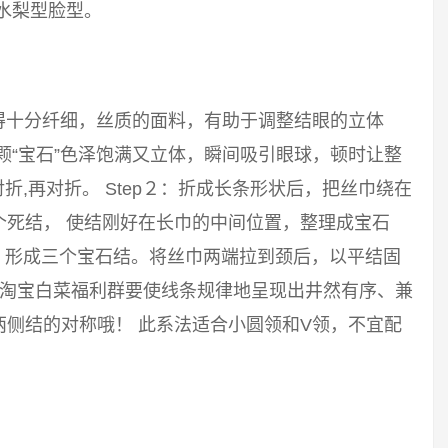
水梨型脸型。
得十分纤细，丝质的面料，有助于调整结眼的立体
颗“宝石”色泽饱满又立体，瞬间吸引眼球，顿时让整
对折,再对折。 Step２：折成长条形状后，把丝巾绕在
个死结， 使结刚好在长巾的中间位置，整理成宝石
结，形成三个宝石结。将丝巾两端拉到颈后，以平结固
，淘宝白菜福利群要使线条规律地呈现出井然有序、兼
侧结的对称哦！ 此系法适合小圆领和V领，不宜配