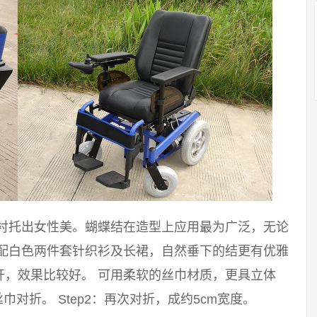
能衬托出女性美。蝴蝶结在造型上应用最为广泛，无论
搭配白色两件套针织衫及长裙，自然垂下的结更有优雅
开，效果比较好。 可用柔软的丝巾材质，更具立体
巾对折。 Step2：再次对折，成约5cm宽度。