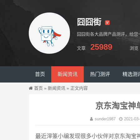
囧囧街
囧囧街各大品牌产品测评，给您
25989
文章
浏览
囧囧街
首页
新闻资讯
热门测评
精选测
首页
»
新闻资讯
»
正文内容
京东淘宝神
sunder1987
2021-03-
最近滓篆小编发现很多小伙伴对京东淘宝