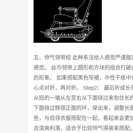
五、帅气领带结 此种系法给人感觉严谨
感觉。 丝巾领带上圆形和方块的组合打
的形象。 如果搭配黑色窄裙，中性干练中也
心点对折，再对折。 Step2： 最后折成
从短的一端从左至右从下面绕过来包住长的一
下面绕过脖颈正面的环，穿出来，调整长度
些，与低领衣服搭配在一起，看起来会更
去清爽利落，适合于比较帅气得装束搭配