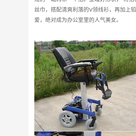
丝巾，搭配清爽利落的V领线衫，再加上铅
爱，绝对成为办公室里的人气美女。