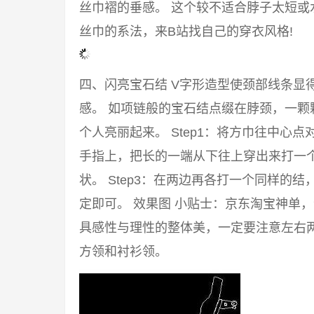
丝巾褶的垂感。 这个较不适合脖子太短或
丝巾的系法，来B站找自己的穿衣风格!
四、闪亮宝石结 V字形造型使颈部线条显
感。 如项链般的宝石结点缀在脖颈，一颗
个人亮丽起来。 Step1：将方巾往中心点
手指上，把长的一端从下往上穿出来打一
状。 Step3：在两边再各打一个同样的
定即可。 效果图 小贴士：京东淘宝神单
具感性与理性的整体美，一定要注意左右两
方领和衬衫领。