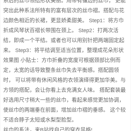
系后的丝巾领结形状美丽。用带有镶边的丝巾， 更能
突出此种系法所特有的富有层次的丝巾褶。搭配与花
边颜色相近的长裙，更显娇柔甜美。 Step1：将方巾
折成风琴状百褶长带围在颈上。 Step2：打两次活
结，即成一个平结。或者也可以用别针把两端固定起
来。 Step3：将平结调至适当位置，整理成花朵形状
效果图 小贴士：方巾折叠的宽度可根据颈部比例而
定，太宽的话导致整条丝巾失去平衡感。搭配圆领
时， 可以将带有休闲风格的衣领演绎得更加华美。与
方领的搭配，会让你看上去充满女人味。 搭配套装最
好选用尺寸稍大一些的丝巾，看起来感觉更加协调，
使丝巾的两端垂在前面，增加丝巾褶的垂感。 这个较
不适合脖子太短或水梨型脸型。
丝巾的系法，来B站找自己的穿衣风格!