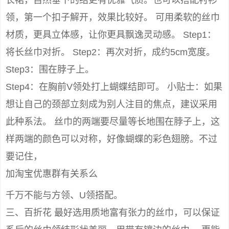
长裙，自然垂下的结更有优雅气质。也可以搭配衬衫
领，第一个扣子解开，效果比较好。 可用柔软的丝巾
材质，更具立体感，让你更具飘逸灵动感。 Step1：
将长丝巾对折。 Step2：再次对折，成约5cm宽度。
Step3：围在脖子上。
Step4：在胸前V领处打上蝴蝶结即可。 小贴士：如果
想让自己的颈部立刻成为别人注目的焦点，建议采用
此种系法。 丝巾的两端要尽量等长地围在脖子上，这
样两端的颜色可以对称，好像蝴蝶的彩色翅膀。不过
要记住，
加淘宝优惠群有关系么
千万不能与方领、U领搭配。
三、百折花 最好选用质地富有张力的丝巾，可以保证