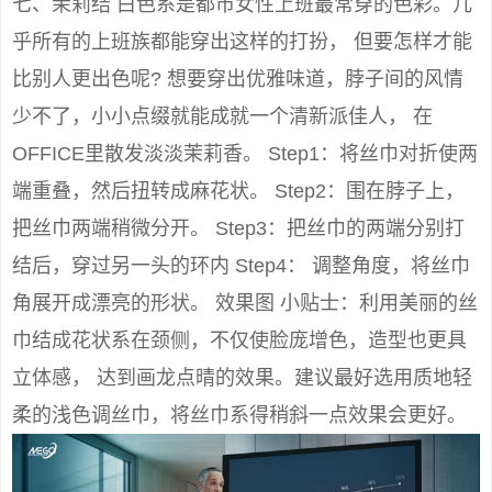
七、茉莉结 白色系是都市女性上班最常穿的色彩。几
乎所有的上班族都能穿出这样的打扮， 但要怎样才能
比别人更出色呢? 想要穿出优雅味道，脖子间的风情
少不了，小小点缀就能成就一个清新派佳人， 在
OFFICE里散发淡淡茉莉香。 Step1：将丝巾对折使两
端重叠，然后扭转成麻花状。 Step2：围在脖子上，
把丝巾两端稍微分开。 Step3：把丝巾的两端分别打
结后，穿过另一头的环内 Step4： 调整角度，将丝巾
角展开成漂亮的形状。 效果图 小贴士：利用美丽的丝
巾结成花状系在颈侧，不仅使脸庞增色，造型也更具
立体感， 达到画龙点晴的效果。建议最好选用质地轻
柔的浅色调丝巾，将丝巾系得稍斜一点效果会更好。