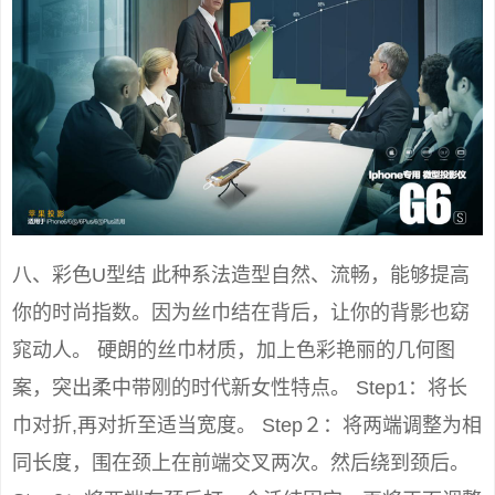
八、彩色U型结 此种系法造型自然、流畅，能够提高
你的时尚指数。因为丝巾结在背后，让你的背影也窈
窕动人。 硬朗的丝巾材质，加上色彩艳丽的几何图
案，突出柔中带刚的时代新女性特点。 Step1：将长
巾对折,再对折至适当宽度。 Step２：将两端调整为相
同长度，围在颈上在前端交叉两次。然后绕到颈后。