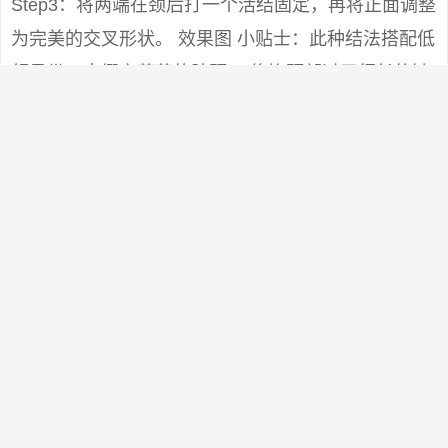
Step3：将两端在颈后打一个活结固定，再将正面调整
为完美的交叉形状。 效果图 小贴士：此种结法搭配低
领吊带，点缀空荡荡的脖颈， 修饰颈部过于细长的缺
憾，既保暖又能塑造高贵典雅的形象。如果搭配高
领，能起到装饰点缀的作用。 不要围得太紧。适合白
领女子下班后的约会装扮。方脸型和圆脸型的人不宜
尝试，不能与大圆领和U领搭配。