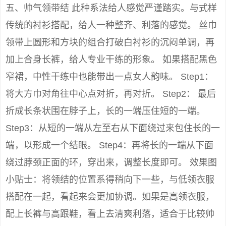
五、帅气领带结 此种系法给人感觉严谨踏实。与式样
传统的衬衫搭配，给人一种整齐、利落的感觉。 丝巾
领带上圆形和方块的组合打破白衬衫的沉闷单调，再
加上合身长裤，给人专业干练的形象。 如果搭配黑色
窄裙，中性干练中也能带出一点女人韵味。 Step1：
将大方巾对角往中心点对折，再对折。 Step2： 最后
折成长条状围在脖子上，长的一端压住短的一端。
Step3：从短的一端从左至右从下面绕过来包住长的一
端，以形成一个结眼。 Step4：再将长的一端从下面
绕过脖颈正面的环，穿出来，调整长度即可。 效果图
小贴士：将领结的位置系得稍向下一些，与低领衣服
搭配在一起，看起来会更加协调。如果是高领衣服，
配上长裤与高跟鞋，看上去清爽利落，适合于比较帅