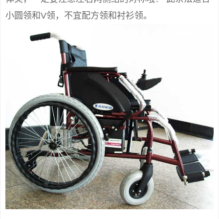
小圆领和V领，不宜配方领和衬衫领。