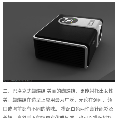
二、巴洛克式蝴蝶结 美丽的蝴蝶结，更能衬托出女性
美。蝴蝶结在造型上应用最为广泛，无论在颈间、领
口或胸前都有不同的韵味。 搭配白色两件套针织衫及