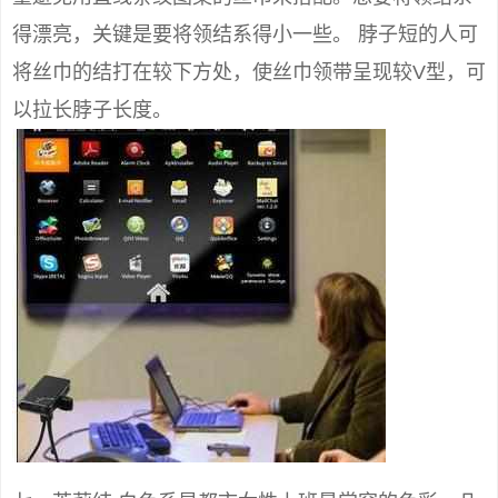
得漂亮，关键是要将领结系得小一些。 脖子短的人可
将丝巾的结打在较下方处，使丝巾领带呈现较V型，可
以拉长脖子长度。