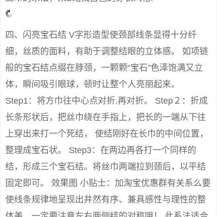
四、闪亮宝石结 V字形造型使颈部线条显得十分纤
细，丝质的面料，有助于调整结眼的立体感。 如项链
般的宝石结点缀在脖颈，一颗颗“宝石”色泽饱满又立
体，瞬间吸引眼球，顿时让整个人亮丽起来。
Step1：将方巾往中心点对折,再对折。 Step２：折成
长条形状后，把丝巾绕在手指上，把长的一端从下往
上穿出来打一个死结， 使结刚好在长巾的中间位置，
整理成宝石状。 Step3：在两边再各打一个同样的
结，形成三个宝石结。将丝巾两端拉到颈后，以平结
固定即可。 效果图 小贴士：加淘宝优惠群有关系么要
使线条规律地呈现出井然有序、兼具感性与理性的整
体美，一定要注意左右两侧结的对称哦！ 此系法适合