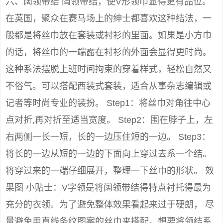
六、阔领带结 阔领带结，使V形领巾显得更有品位。
在英国，聚众在赛马场上的绅士都喜欢这种结法，一
般都是将丝巾放在套装或衬衫的里面。如果是小方巾
的话，将丝巾的一端露在衬衫的外面会显得更时尚。
这种系法摆脱上班时间拘束的穿着样式，轻松自然又
不俗气。可以搭配西装式套装，适合从事杂志编辑或
记者等时尚专业的装扮。 Step1：将丝巾对角往中心
点对折,再对折至适当宽度。 Step2：围在脖子上，左
右两侧一长一短，长的一边压住短的一边。 Step3：
将长的一边从短的一边的下面向上穿过去系一个结。
将穿过来的一端仔细展开，整理一下丝巾的形状。 效
果图 小贴士：V字领是将阔领带结得特点衬托得最为
充分的衣领。为了避免整体效果看起来过于硬朗， 尽
量避免用直线条纹图案的丝巾来搭配。想要将领结系