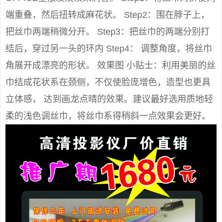
端重叠，然后扭转成麻花状。 Step2：围在脖子上，
把丝巾两端稍微分开。 Step3：把丝巾的两端分别打
结后，穿过另一头的环内 Step4： 调整角度，将丝巾
角展开成漂亮的形状。 效果图 小贴士：利用美丽的丝
巾结成花状系在颈侧，不仅使脸庞增色，造型也更具
立体感， 达到画龙点晴的效果。建议最好选用质地轻
柔的浅色调丝巾，将丝巾系得稍斜一点效果会更好。