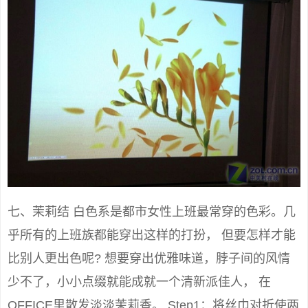
七、茉莉结 白色系是都市女性上班最常穿的色彩。几
乎所有的上班族都能穿出这样的打扮， 但要怎样才能
比别人更出色呢? 想要穿出优雅味道，脖子间的风情
少不了，小小点缀就能成就一个清新派佳人， 在
OFFICE里散发淡淡茉莉香。 Step1：将丝巾对折使两