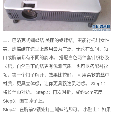
二、巴洛克式蝴蝶结 美丽的蝴蝶结，更能衬托出女性
美。蝴蝶结在造型上应用最为广泛，无论在颈间、领
口或胸前都有不同的韵味。 搭配白色两件套针织衫及
长裙，自然垂下的结更有优雅气质。也可以搭配衬衫
领，第一个扣子解开，效果比较好。 可用柔软的丝巾
材质，更具立体感，让你更具飘逸灵动感。 Step1：
将长丝巾对折。 Step2：再次对折，成约5cm宽度。
Step3：围在脖子上。
Step4：在胸前V领处打上蝴蝶结即可。 小贴士：如果