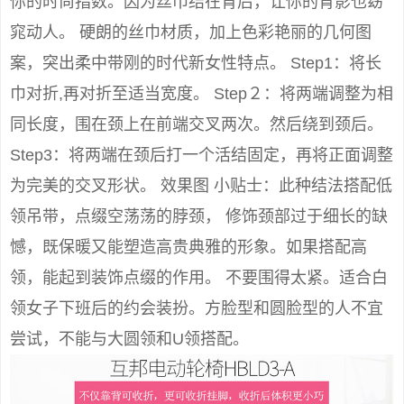
你的时尚指数。因为丝巾结在背后，让你的背影也窈
窕动人。 硬朗的丝巾材质，加上色彩艳丽的几何图
案，突出柔中带刚的时代新女性特点。 Step1：将长
巾对折,再对折至适当宽度。 Step２：将两端调整为相
同长度，围在颈上在前端交叉两次。然后绕到颈后。
Step3：将两端在颈后打一个活结固定，再将正面调整
为完美的交叉形状。 效果图 小贴士：此种结法搭配低
领吊带，点缀空荡荡的脖颈， 修饰颈部过于细长的缺
憾，既保暖又能塑造高贵典雅的形象。如果搭配高
领，能起到装饰点缀的作用。 不要围得太紧。适合白
领女子下班后的约会装扮。方脸型和圆脸型的人不宜
尝试，不能与大圆领和U领搭配。