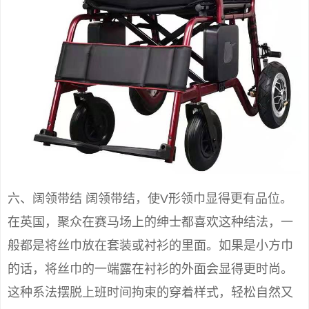
六、阔领带结 阔领带结，使V形领巾显得更有品位。
在英国，聚众在赛马场上的绅士都喜欢这种结法，一
般都是将丝巾放在套装或衬衫的里面。如果是小方巾
的话，将丝巾的一端露在衬衫的外面会显得更时尚。
这种系法摆脱上班时间拘束的穿着样式，轻松自然又