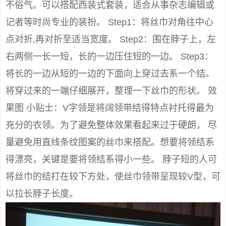
不俗气。可以搭配西装式套装，适合从事杂志编辑或
记者等时尚专业的装扮。 Step1：将丝巾对角往中心
点对折,再对折至适当宽度。 Step2：围在脖子上，左
右两侧一长一短，长的一边压住短的一边。 Step3：
将长的一边从短的一边的下面向上穿过去系一个结。
将穿过来的一端仔细展开，整理一下丝巾的形状。 效
果图 小贴士：V字领是将阔领带结得特点衬托得最为
充分的衣领。为了避免整体效果看起来过于硬朗， 尽
量避免用直线条纹图案的丝巾来搭配。想要将领结系
得漂亮，关键是要将领结系得小一些。 脖子短的人可
将丝巾的结打在较下方处，使丝巾领带呈现较V型，可
以拉长脖子长度。