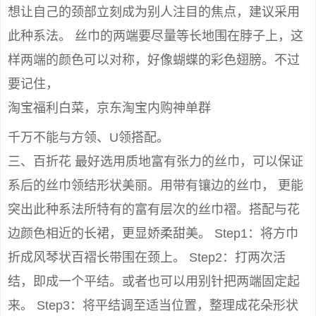
想让自己的颈部立刻成为别人注目的焦点，建议采用
此种系法。 丝巾的两端要尽量等长地围在脖子上，这
样两端的颜色可以对称，好像蝴蝶的彩色翅膀。不过
要记住，
淘宝福利白菜，京东淘宝内购神单群
千万不能与方领、U领搭配。
三、百折花 最好选用质地富有张力的丝巾，可以保证
系后的丝巾领结形状美丽。用带有镶边的丝巾， 更能
突出此种系法所特有的富有层次的丝巾褶。搭配与花
边颜色相近的长裙，更显娇柔甜美。 Step1：将方巾
折成风琴状百褶长带围在颈上。 Step2：打两次活
结，即成一个平结。或者也可以用别针把两端固定起
来。 Step3：将平结调至适当位置，整理成花朵形状