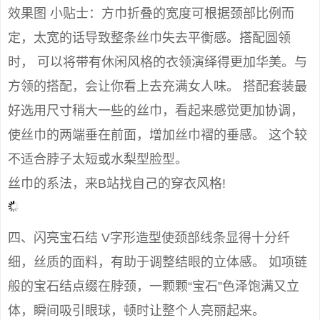
效果图 小贴士：方巾折叠的宽度可根据颈部比例而
定，太宽的话导致整条丝巾失去平衡感。搭配圆领
时， 可以将带有休闲风格的衣领演绎得更加华美。与
方领的搭配，会让你看上去充满女人味。 搭配套装最
好选用尺寸稍大一些的丝巾，看起来感觉更加协调，
使丝巾的两端垂在前面，增加丝巾褶的垂感。 这个较
不适合脖子太短或水梨型脸型。
丝巾的系法，来B站找自己的穿衣风格!
四、闪亮宝石结 V字形造型使颈部线条显得十分纤
细，丝质的面料，有助于调整结眼的立体感。 如项链
般的宝石结点缀在脖颈，一颗颗“宝石”色泽饱满又立
体，瞬间吸引眼球，顿时让整个人亮丽起来。