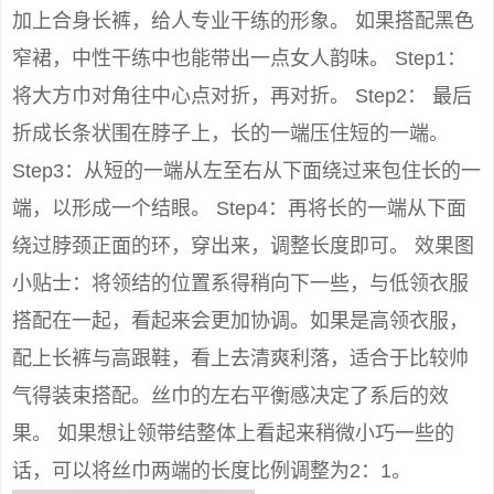
加上合身长裤，给人专业干练的形象。 如果搭配黑色
窄裙，中性干练中也能带出一点女人韵味。 Step1：
将大方巾对角往中心点对折，再对折。 Step2： 最后
折成长条状围在脖子上，长的一端压住短的一端。
Step3：从短的一端从左至右从下面绕过来包住长的一
端，以形成一个结眼。 Step4：再将长的一端从下面
绕过脖颈正面的环，穿出来，调整长度即可。 效果图
小贴士：将领结的位置系得稍向下一些，与低领衣服
搭配在一起，看起来会更加协调。如果是高领衣服，
配上长裤与高跟鞋，看上去清爽利落，适合于比较帅
气得装束搭配。丝巾的左右平衡感决定了系后的效
果。 如果想让领带结整体上看起来稍微小巧一些的
话，可以将丝巾两端的长度比例调整为2：1。