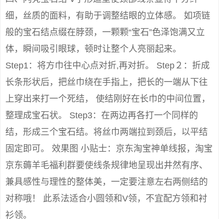
细，丝质的面料，有助于调整结眼的立体感。 如项链
般的宝石结点缀在脖颈，一颗颗“宝石”色泽饱满又立
体，瞬间吸引眼球，顿时让整个人亮丽起来。
Step1：将方巾往中心点对折,再对折。 Step２：折成
长条形状后，把丝巾绕在手指上，把长的一端从下往
上穿出来打一个死结， 使结刚好在长巾的中间位置，
整理成宝石状。 Step3：在两边再各打一个同样的
结，形成三个宝石结。将丝巾两端拉到颈后，以平结
固定即可。 效果图 小贴士：京东淘宝神单线报，淘宝
京东薅羊毛福利群要使线条规律地呈现出井然有序、
兼具感性与理性的整体美，一定要注意左右两侧结的
对称哦！ 此系法适合小圆领和V领，不宜配方领和衬
衫领。