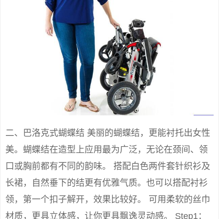
二、巴洛克式蝴蝶结 美丽的蝴蝶结，更能衬托出女性
美。蝴蝶结在造型上应用最为广泛，无论在颈间、领
口或胸前都有不同的韵味。 搭配白色两件套针织衫及
长裙，自然垂下的结更有优雅气质。也可以搭配衬衫
领，第一个扣子解开，效果比较好。 可用柔软的丝巾
材质，更具立体感，让你更具飘逸灵动感。 Step1：