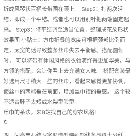
折成风琴状百褶长带围在颈上。 Step2：打两次活
结，即成一个平结。或者也可以用别针把两端固定起
来。 Step3：将平结调至适当位置，整理成花朵形状
效果图 小贴士：方巾折叠的宽度可根据颈部比例而
定，太宽的话导致整条丝巾失去平衡感。搭配圆领
时， 可以将带有休闲风格的衣领演绎得更加华美。与
方领的搭配，会让你看上去充满女人味。 搭配套装最
好选用尺寸稍大一些的丝巾，看起来感觉更加协调，
使丝巾的两端垂在前面，增加丝巾褶的垂感。 这个较
不适合脖子太短或水梨型脸型。
丝巾的系法，来B站找自己的穿衣风格!
四、闪亮宝石结 V字形造型使颈部线条显得十分纤