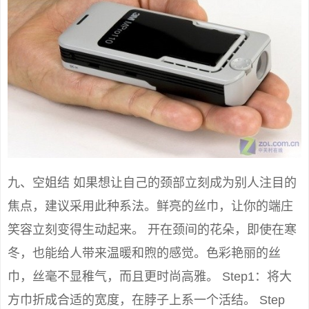
九、空姐结 如果想让自己的颈部立刻成为别人注目的
焦点，建议采用此种系法。鲜亮的丝巾，让你的端庄
笑容立刻变得生动起来。 开在颈间的花朵，即使在寒
冬，也能给人带来温暖和煦的感觉。色彩艳丽的丝
巾，丝毫不显稚气，而且更时尚高雅。 Step1：将大
方巾折成合适的宽度，在脖子上系一个活结。 Step