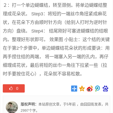
２：打一个单边蝴蝶结，转至颈侧。将单边蝴蝶结整
理成花朵状。 Step3：将短的一端丝巾角扭紧成麻花
状，在花朵下方由顺时针方向（给别人打时为逆时针
方向）盘绕。 Step4： 结尾刚好可塞进蝴蝶结的结眼
内。整理好形状即可。 效果图 小贴士：这个结的关键
在于第2个步骤中，单边蝴蝶结花朵状的形成要诀：用
两手捏住结的两端， 将一端塞入另一端的孔内，再仔
细理成花状，最后将短的丝巾一角往下拉紧一些（拉
时手要按住花心），花朵就不容易松散。
0
版权声明：
本站原创文章，于5年前 ，由
囧囧街
发表，共
2997个字。