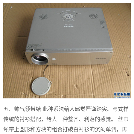
五、帅气领带结 此种系法给人感觉严谨踏实。与式样
传统的衬衫搭配，给人一种整齐、利落的感觉。 丝巾
领带上圆形和方块的组合打破白衬衫的沉闷单调，再