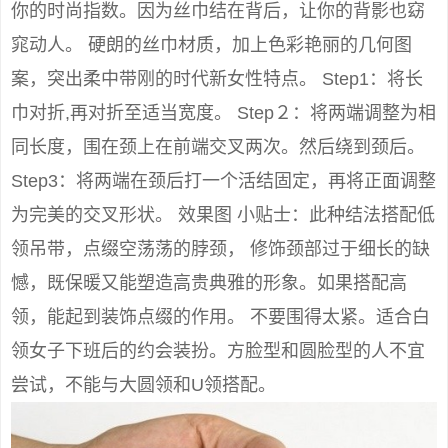
你的时尚指数。因为丝巾结在背后，让你的背影也窈
窕动人。 硬朗的丝巾材质，加上色彩艳丽的几何图
案，突出柔中带刚的时代新女性特点。 Step1：将长
巾对折,再对折至适当宽度。 Step２：将两端调整为相
同长度，围在颈上在前端交叉两次。然后绕到颈后。
Step3：将两端在颈后打一个活结固定，再将正面调整
为完美的交叉形状。 效果图 小贴士：此种结法搭配低
领吊带，点缀空荡荡的脖颈， 修饰颈部过于细长的缺
憾，既保暖又能塑造高贵典雅的形象。如果搭配高
领，能起到装饰点缀的作用。 不要围得太紧。适合白
领女子下班后的约会装扮。方脸型和圆脸型的人不宜
尝试，不能与大圆领和U领搭配。