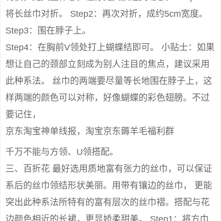
将长丝巾对折。 Step2：再次对折，成约5cm宽度。
Step3：围在脖子上。
Step4：在胸前V领处打上蝴蝶结即可。 小贴士：如果
想让自己的颈部立刻成为别人注目的焦点，建议采用
此种系法。 丝巾的两端要尽量等长地围在脖子上，这
样两端的颜色可以对称，好像蝴蝶的彩色翅膀。不过
要记住，
京东淘宝神单线报，淘宝京东薅羊毛福利群
千万不能与方领、U领搭配。
三、百折花 最好选用质地富有张力的丝巾，可以保证
系后的丝巾领结形状美丽。用带有镶边的丝巾， 更能
突出此种系法所特有的富有层次的丝巾褶。搭配与花
边颜色相近的长裙，更显娇柔甜美。 Step1：将方巾