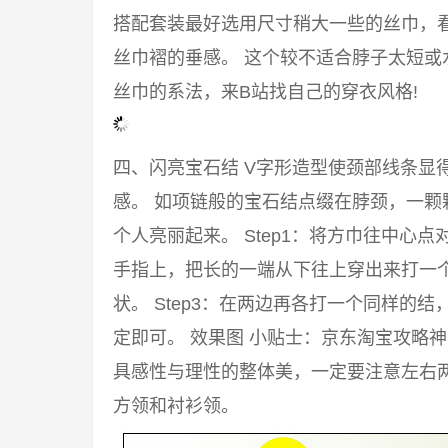
搭配套装最好选用尺寸稍大一些的丝巾，
丝巾褶的垂感。 这个较不适合脖子太短或
丝巾的系法，来B站找自己的穿衣风格!
四、闪亮宝石结 V字形造型使颈部线条显
感。 如项链般的宝石结点缀在脖颈，一颗
个人亮丽起来。 Step1：将方巾往中心点
手指上，把长的一端从下往上穿出来打一
状。 Step3：在两边再各打一个同样的
定即可。 效果图 小贴士：京东淘宝攻略
具感性与理性的整体美，一定要注意左右两
方领和衬衫领。