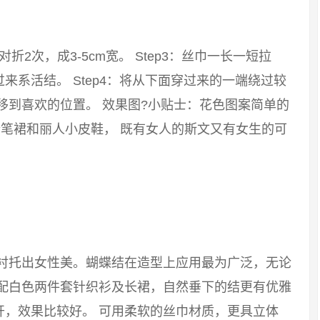
：对折2次，成3-5cm宽。 Step3：丝巾一长一短拉
系活结。 Step4：将从下面穿过来的一端绕过较
移到喜欢的位置。 效果图?小贴士：花色图案简单的
笔裙和丽人小皮鞋， 既有女人的斯文又有女生的可
能衬托出女性美。蝴蝶结在造型上应用最为广泛，无论
搭配白色两件套针织衫及长裙，自然垂下的结更有优雅
开，效果比较好。 可用柔软的丝巾材质，更具立体