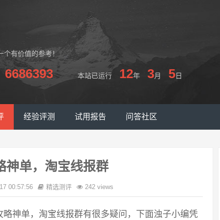
一个有价值的参考！
6686393
12
3
5
本站已运行
年
月
日
评
经验评测
试用报告
问答社区
略神单，淘宝线报群
17 00:57:56
精选测评
242 views
攻略神单，淘宝线报群有很多疑问，下面浊子小编凭