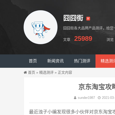
囧囧街
囧囧街各大品牌产品测评，给您
25989
文章
浏览
囧囧街
首页
新闻资讯
热门测评
精选测
首页
»
精选测评
»
正文内容
京东淘宝攻
sunder1987
2021-03-
最近浊子小编发现很多小伙伴对京东淘宝