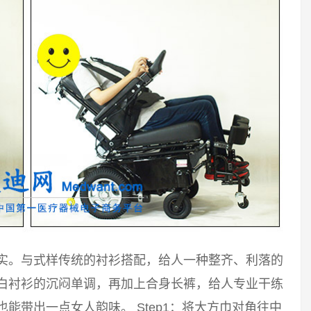
踏实。与式样传统的衬衫搭配，给人一种整齐、利落的
破白衬衫的沉闷单调，再加上合身长裤，给人专业干练
能带出一点女人韵味。 Step1：将大方巾对角往中