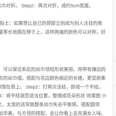
巾对折。 Step2：再次对折，成约5cm宽度。
 小贴士：如果想让自己的颈部立刻成为别人注目的焦
尽量等长地围在脖子上，这样两端的颜色可以对称，好
巾，可以保证系后的丝巾领结形状美丽。用带有镶边的
层次的丝巾褶。搭配与花边颜色相近的长裙，更显娇柔
带围在颈上。 Step2：打两次活结，即成一个平结。
p3：将平结调至适当位置，整理成花朵形状 效果图 小
定，太宽的话导致整条丝巾失去平衡感。搭配圆领
更加华美。与方领的搭配，会让你看上去充满女人味。