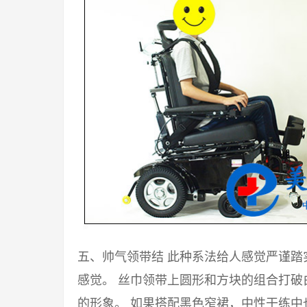
五、帅气领带结 此种系法给人感觉严谨
感觉。 丝巾领带上圆形和方块的组合打
的形象。 如果搭配黑色窄裙，中性干练中也