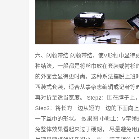
六、阔领带结 阔领带结，使V形领巾显得
种结法，一般都是将丝巾放在套装或衬衫
的外面会显得更时尚。这种系法摆脱上班
西装式套装，适合从事杂志编辑或记者等时尚
再对折至适当宽度。 Step2：围在脖子
Step3：将长的一边从短的一边的下面
一下丝巾的形状。 效果图 小贴士：V字
免整体效果看起来过于硬朗， 尽量避免