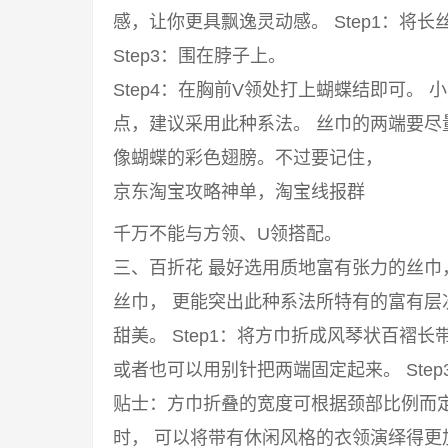
感，让你更具飘逸灵动感。 Step1：将长丝
Step3：围在脖子上。
Step4：在胸前V领处打上蝴蝶结即可。
点，建议采用此种系法。 丝巾的两端要
像蝴蝶的彩色翅膀。不过要记住，
京东淘宝攻略神单，淘宝线报群
千万不能与方领、U领搭配。
三、百折花 最好选用质地富有张力的丝
丝巾， 更能突出此种系法所特有的富有
甜美。 Step1：将方巾折成风琴状百褶长
或者也可以用别针把两端固定起来。 Ste
贴士：方巾折叠的宽度可根据颈部比例而
时， 可以将带有休闲风格的衣领演绎得