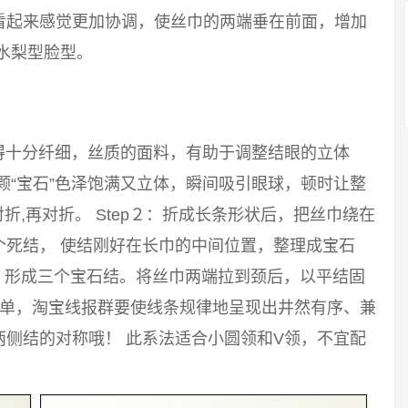
看起来感觉更加协调，使丝巾的两端垂在前面，增加
水梨型脸型。
得十分纤细，丝质的面料，有助于调整结眼的立体
颗“宝石”色泽饱满又立体，瞬间吸引眼球，顿时让整
对折,再对折。 Step２：折成长条形状后，把丝巾绕在
个死结， 使结刚好在长巾的中间位置，整理成宝石
结，形成三个宝石结。将丝巾两端拉到颈后，以平结固
神单，淘宝线报群要使线条规律地呈现出井然有序、兼
侧结的对称哦！ 此系法适合小圆领和V领，不宜配