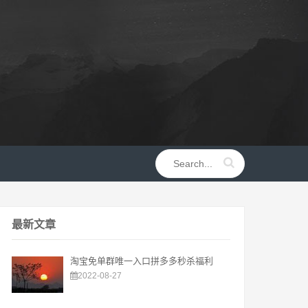
最新文章
淘宝免单群唯一入口拼多多秒杀福利
2022-08-27