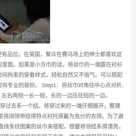
更有品位。在英国，聚众在赛马场上的绅士都喜欢这
的里面。如果是小方巾的话，将丝巾的一端露在衬衫
时间拘束的穿着样式，轻松自然又不俗气。可以搭配
专业的装扮。 Step1：将丝巾对角往中心点对折,
上，左右两侧一长一短，长的一边压住短的一边。
向上穿过去系一个结。将穿过来的一端仔细展开，整理
领是将阔领带结得特点衬托得最为充分的衣领。为了避
用直线条纹图案的丝巾来搭配。想要将领结系得漂亮，