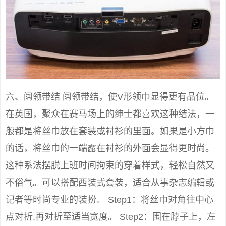
六、阔领带结 阔领带结，使V形领巾显得更有品位。
在英国，聚众在赛马场上的绅士都喜欢这种结法，一
般都是将丝巾放在套装或衬衫的里面。如果是小方巾
的话，将丝巾的一端露在衬衫的外面会显得更时尚。
这种系法摆脱上班时间拘束的穿着样式，轻松自然又
不俗气。可以搭配西装式套装，适合从事杂志编辑或
记者等时尚专业的装扮。 Step1：将丝巾对角往中心
点对折,再对折至适当宽度。 Step2：围在脖子上，左