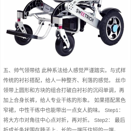
五、帅气领带结 此种系法给人感觉严谨踏实。与式样
传统的衬衫搭配，给人一种整齐、利落的感觉。 丝巾
领带上圆形和方块的组合打破白衬衫的沉闷单调，再
加上合身长裤，给人专业干练的形象。 如果搭配黑色
窄裙，中性干练中也能带出一点女人韵味。 Step1：
将大方巾对角往中心点对折，再对折。 Step2： 最后
折成长条状围在脖子上，长的一端压住短的一端。