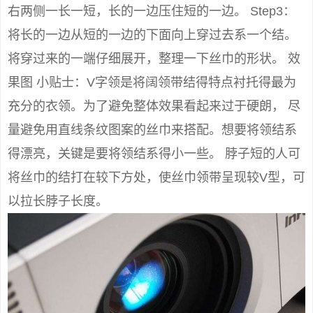
右两侧一长一短，长的一边压住短的一边。 Step3：
将长的一边从短的一边的下面向上穿过去系一个结。
将穿过来的一端仔细展开，整理一下丝巾的形状。 效
果图 小贴士：V字领是将阔领带结得特点衬托得最为
充分的衣领。为了避免整体效果看起来过于硬朗， 尽
量避免用直线条纹图案的丝巾来搭配。想要将领结系
得漂亮，关键是要将领结系得小一些。 脖子短的人可
将丝巾的结打在较下方处，使丝巾领带呈现较V型，可
以拉长脖子长度。