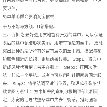
样两端的颜色可以对称，好像蝴蝶的彩色翅膀。不过
要记住，
免单羊毛群会影响淘宝信誉
千万不能与方领、U领搭配。
三、百折花 最好选用质地富有张力的丝巾，可以保证
系后的丝巾领结形状美丽。用带有镶边的丝巾， 更能
突出此种系法所特有的富有层次的丝巾褶。搭配与花
边颜色相近的长裙，更显娇柔甜美。 Step1：将方巾
折成风琴状百褶长带围在颈上。 Step2：打两次活
结，即成一个平结。或者也可以用别针把两端固定起
来。 Step3：将平结调至适当位置，整理成花朵形状
效果图 小贴士：方巾折叠的宽度可根据颈部比例而
定，太宽的话导致整条丝巾失去平衡感。搭配圆领