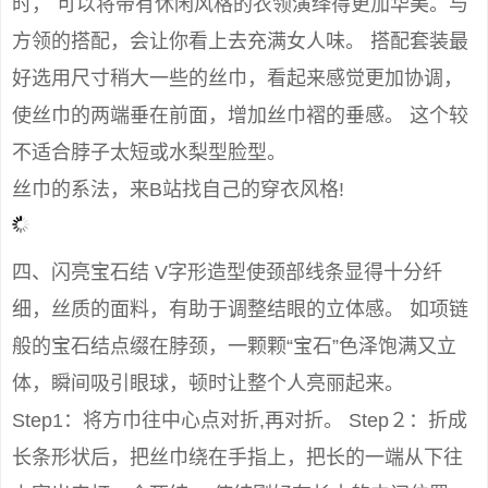
时， 可以将带有休闲风格的衣领演绎得更加华美。与
方领的搭配，会让你看上去充满女人味。 搭配套装最
好选用尺寸稍大一些的丝巾，看起来感觉更加协调，
使丝巾的两端垂在前面，增加丝巾褶的垂感。 这个较
不适合脖子太短或水梨型脸型。
丝巾的系法，来B站找自己的穿衣风格!
四、闪亮宝石结 V字形造型使颈部线条显得十分纤
细，丝质的面料，有助于调整结眼的立体感。 如项链
般的宝石结点缀在脖颈，一颗颗“宝石”色泽饱满又立
体，瞬间吸引眼球，顿时让整个人亮丽起来。
Step1：将方巾往中心点对折,再对折。 Step２：折成
长条形状后，把丝巾绕在手指上，把长的一端从下往