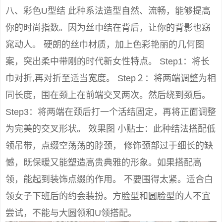
八、彩色U型结 此种系法造型自然、流畅，能够提高
你的时尚指数。因为丝巾结在背后，让你的背影也窈
窕动人。 硬朗的丝巾材质，加上色彩艳丽的几何图
案，突出柔中带刚的时代新女性特点。 Step1：将长
巾对折,再对折至适当宽度。 Step２：将两端调整为相
同长度，围在颈上在前端交叉两次。然后绕到颈后。
Step3：将两端在颈后打一个活结固定，再将正面调整
为完美的交叉形状。 效果图 小贴士：此种结法搭配低
领吊带，点缀空荡荡的脖颈， 修饰颈部过于细长的缺
憾，既保暖又能塑造高贵典雅的形象。如果搭配高
领，能起到装饰点缀的作用。 不要围得太紧。适合白
领女子下班后的约会装扮。方脸型和圆脸型的人不宜
尝试，不能与大圆领和U领搭配。