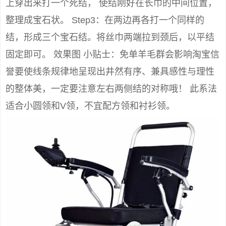
上穿出来打一个死结， 使结刚好在长巾的中间位置，
整理成宝石状。 Step3：在两边再各打一个同样的
结，形成三个宝石结。将丝巾两端拉到颈后，以平结
固定即可。 效果图 小贴士：免单羊毛群会影响淘宝信
誉要使线条规律地呈现出井然有序、兼具感性与理性
的整体美，一定要注意左右两侧结的对称哦！ 此系法
适合小圆领和V领，不宜配方领和衬衫领。