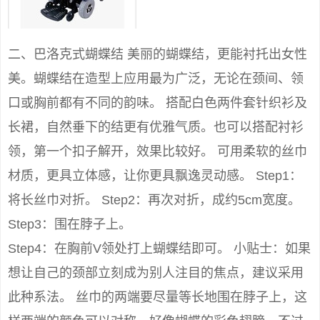
二、巴洛克式蝴蝶结 美丽的蝴蝶结，更能衬托出女性
美。蝴蝶结在造型上应用最为广泛，无论在颈间、领
口或胸前都有不同的韵味。 搭配白色两件套针织衫及
长裙，自然垂下的结更有优雅气质。也可以搭配衬衫
领，第一个扣子解开，效果比较好。 可用柔软的丝巾
材质，更具立体感，让你更具飘逸灵动感。 Step1：
将长丝巾对折。 Step2：再次对折，成约5cm宽度。
Step3：围在脖子上。
Step4：在胸前V领处打上蝴蝶结即可。 小贴士：如果
想让自己的颈部立刻成为别人注目的焦点，建议采用
此种系法。 丝巾的两端要尽量等长地围在脖子上，这