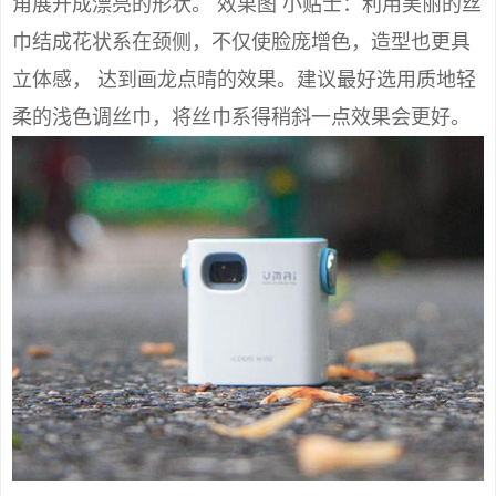
角展开成漂亮的形状。 效果图 小贴士：利用美丽的丝
巾结成花状系在颈侧，不仅使脸庞增色，造型也更具
立体感， 达到画龙点晴的效果。建议最好选用质地轻
柔的浅色调丝巾，将丝巾系得稍斜一点效果会更好。