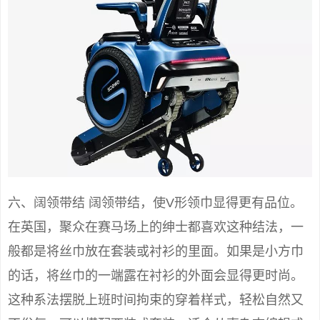
六、阔领带结 阔领带结，使V形领巾显得更有品位。
在英国，聚众在赛马场上的绅士都喜欢这种结法，一
般都是将丝巾放在套装或衬衫的里面。如果是小方巾
的话，将丝巾的一端露在衬衫的外面会显得更时尚。
这种系法摆脱上班时间拘束的穿着样式，轻松自然又