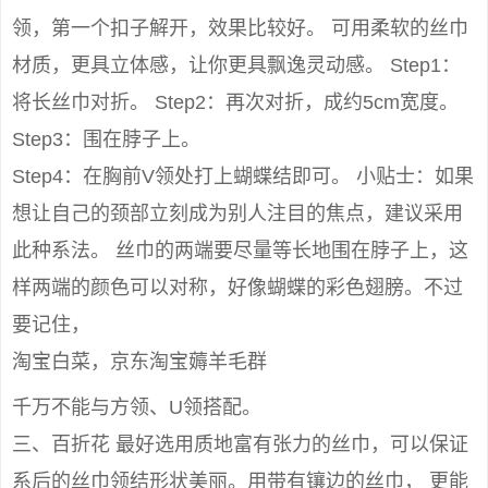
领，第一个扣子解开，效果比较好。 可用柔软的丝巾
材质，更具立体感，让你更具飘逸灵动感。 Step1：
将长丝巾对折。 Step2：再次对折，成约5cm宽度。
Step3：围在脖子上。
Step4：在胸前V领处打上蝴蝶结即可。 小贴士：如果
想让自己的颈部立刻成为别人注目的焦点，建议采用
此种系法。 丝巾的两端要尽量等长地围在脖子上，这
样两端的颜色可以对称，好像蝴蝶的彩色翅膀。不过
要记住，
淘宝白菜，京东淘宝薅羊毛群
千万不能与方领、U领搭配。
三、百折花 最好选用质地富有张力的丝巾，可以保证
系后的丝巾领结形状美丽。用带有镶边的丝巾， 更能