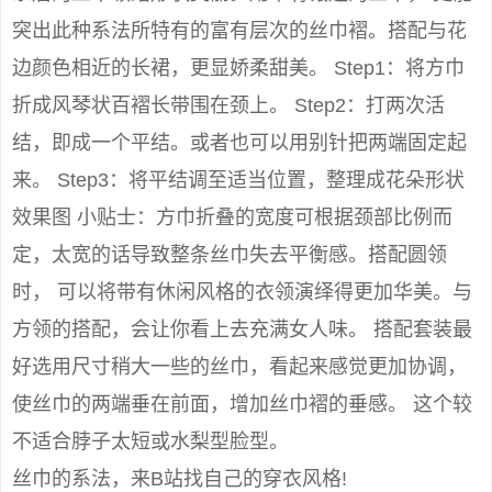
突出此种系法所特有的富有层次的丝巾褶。搭配与花
边颜色相近的长裙，更显娇柔甜美。 Step1：将方巾
折成风琴状百褶长带围在颈上。 Step2：打两次活
结，即成一个平结。或者也可以用别针把两端固定起
来。 Step3：将平结调至适当位置，整理成花朵形状
效果图 小贴士：方巾折叠的宽度可根据颈部比例而
定，太宽的话导致整条丝巾失去平衡感。搭配圆领
时， 可以将带有休闲风格的衣领演绎得更加华美。与
方领的搭配，会让你看上去充满女人味。 搭配套装最
好选用尺寸稍大一些的丝巾，看起来感觉更加协调，
使丝巾的两端垂在前面，增加丝巾褶的垂感。 这个较
不适合脖子太短或水梨型脸型。
丝巾的系法，来B站找自己的穿衣风格!