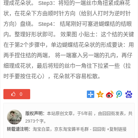
理成花朵状。 Step3：将短的一端丝巾角扭紧成麻花
状，在花朵下方由顺时针方向（给别人打时为逆时针
方向）盘绕。 Step4： 结尾刚好可塞进蝴蝶结的结眼
内。整理好形状即可。 效果图 小贴士：这个结的关键
在于第2个步骤中，单边蝴蝶结花朵状的形成要诀：用
两手捏住结的两端， 将一端塞入另一端的孔内，再仔
细理成花状，最后将短的丝巾一角往下拉紧一些（拉
时手要按住花心），花朵就不容易松散。
0
版权声明：
本站原创文章，于5年前 ，由
囧囧街
发表，共
2973个字。
转载请注明：
淘宝白菜，京东淘宝薅羊毛群 - 囧囧街
+复制链接