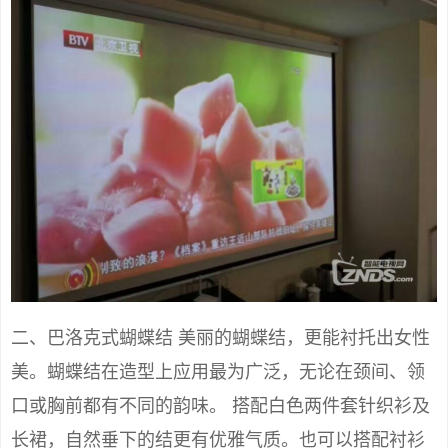
二、巴洛克式蝴蝶结 美丽的蝴蝶结，更能衬托出女性
美。蝴蝶结在造型上应用最为广泛，无论在颈间、领
口或胸前都有不同的韵味。 搭配白色两件套针织衫及
长裙，自然垂下的结更有优雅气质。也可以搭配衬衫