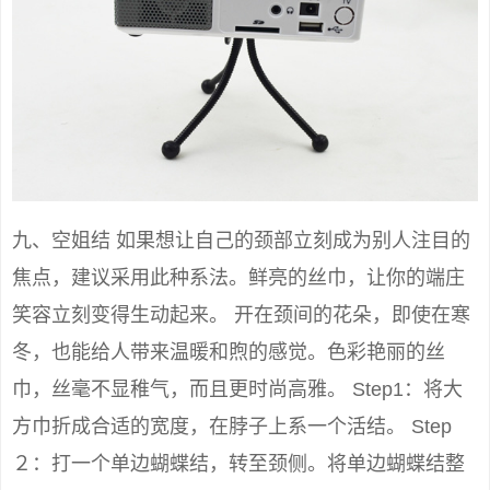
九、空姐结 如果想让自己的颈部立刻成为别人注目的
焦点，建议采用此种系法。鲜亮的丝巾，让你的端庄
笑容立刻变得生动起来。 开在颈间的花朵，即使在寒
冬，也能给人带来温暖和煦的感觉。色彩艳丽的丝
巾，丝毫不显稚气，而且更时尚高雅。 Step1：将大
方巾折成合适的宽度，在脖子上系一个活结。 Step
２：打一个单边蝴蝶结，转至颈侧。将单边蝴蝶结整