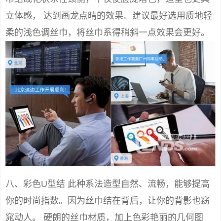
立体感， 达到画龙点晴的效果。建议最好选用质地轻
柔的浅色调丝巾，将丝巾系得稍斜一点效果会更好。
八、彩色U型结 此种系法造型自然、流畅，能够提高
你的时尚指数。因为丝巾结在背后，让你的背影也窈
窕动人。 硬朗的丝巾材质，加上色彩艳丽的几何图