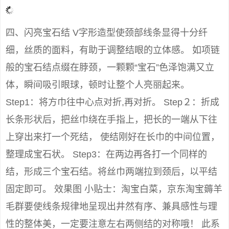
四、闪亮宝石结 V字形造型使颈部线条显得十分纤
细，丝质的面料，有助于调整结眼的立体感。 如项链
般的宝石结点缀在脖颈，一颗颗“宝石”色泽饱满又立
体，瞬间吸引眼球，顿时让整个人亮丽起来。
Step1：将方巾往中心点对折,再对折。 Step２：折成
长条形状后，把丝巾绕在手指上，把长的一端从下往
上穿出来打一个死结， 使结刚好在长巾的中间位置，
整理成宝石状。 Step3：在两边再各打一个同样的
结，形成三个宝石结。将丝巾两端拉到颈后，以平结
固定即可。 效果图 小贴士：淘宝白菜，京东淘宝薅羊
毛群要使线条规律地呈现出井然有序、兼具感性与理
性的整体美，一定要注意左右两侧结的对称哦！ 此系