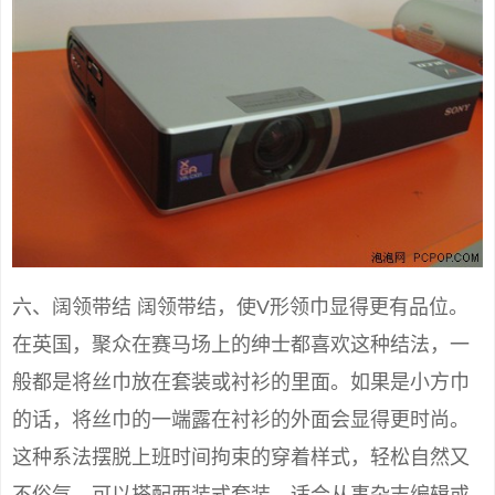
六、阔领带结 阔领带结，使V形领巾显得更有品位。
在英国，聚众在赛马场上的绅士都喜欢这种结法，一
般都是将丝巾放在套装或衬衫的里面。如果是小方巾
的话，将丝巾的一端露在衬衫的外面会显得更时尚。
这种系法摆脱上班时间拘束的穿着样式，轻松自然又