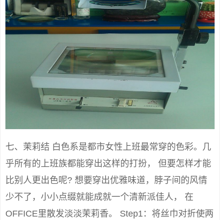
七、茉莉结 白色系是都市女性上班最常穿的色彩。几
乎所有的上班族都能穿出这样的打扮， 但要怎样才能
比别人更出色呢? 想要穿出优雅味道，脖子间的风情
少不了，小小点缀就能成就一个清新派佳人， 在
OFFICE里散发淡淡茉莉香。 Step1：将丝巾对折使两