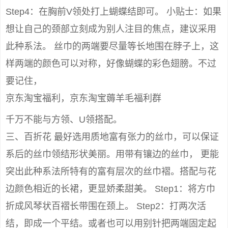
Step4：在胸前V领处打上蝴蝶结即可。 小贴士：如果
想让自己的颈部立刻成为别人注目的焦点，建议采用
此种系法。 丝巾的两端要尽量等长地围在脖子上，这
样两端的颜色可以对称，好像蝴蝶的彩色翅膀。不过
要记住，
京东淘宝福利，京东淘宝薅羊毛福利群
千万不能与方领、U领搭配。
三、百折花 最好选用质地富有张力的丝巾，可以保证
系后的丝巾领结形状美丽。用带有镶边的丝巾， 更能
突出此种系法所特有的富有层次的丝巾褶。搭配与花
边颜色相近的长裙，更显娇柔甜美。 Step1：将方巾
折成风琴状百褶长带围在颈上。 Step2：打两次活
结，即成一个平结。或者也可以用别针把两端固定起