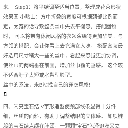
来。 Step3：将平结调至适当位置，整理成花朵形状
效果图 小贴士：方巾折叠的宽度可根据颈部比例而
定，太宽的话导致整条丝巾失去平衡感。搭配圆领
时， 可以将带有休闲风格的衣领演绎得更加华美。与
方领的搭配，会让你看上去充满女人味。 搭配套装最
好选用尺寸稍大一些的丝巾，看起来感觉更加协调，
使丝巾的两端垂在前面，增加丝巾褶的垂感。 这个较
不适合脖子太短或水梨型脸型。
丝巾的系法，来B站找自己的穿衣风格!
四、闪亮宝石结 V字形造型使颈部线条显得十分纤
细，丝质的面料，有助于调整结眼的立体感。 如项链
般的宝石结点缀在脖颈，一颗颗“宝石”色泽饱满又立