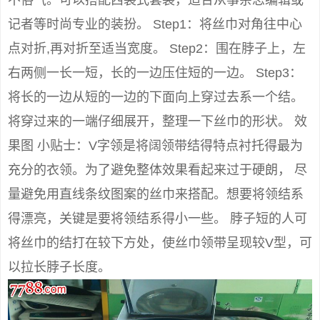
不俗气。可以搭配西装式套装，适合从事杂志编辑或
记者等时尚专业的装扮。 Step1：将丝巾对角往中心
点对折,再对折至适当宽度。 Step2：围在脖子上，左
右两侧一长一短，长的一边压住短的一边。 Step3：
将长的一边从短的一边的下面向上穿过去系一个结。
将穿过来的一端仔细展开，整理一下丝巾的形状。 效
果图 小贴士：V字领是将阔领带结得特点衬托得最为
充分的衣领。为了避免整体效果看起来过于硬朗， 尽
量避免用直线条纹图案的丝巾来搭配。想要将领结系
得漂亮，关键是要将领结系得小一些。 脖子短的人可
将丝巾的结打在较下方处，使丝巾领带呈现较V型，可
以拉长脖子长度。