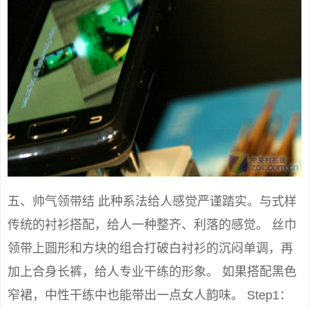
五、帅气领带结 此种系法给人感觉严谨踏实。与式样
传统的衬衫搭配，给人一种整齐、利落的感觉。 丝巾
领带上圆形和方块的组合打破白衬衫的沉闷单调，再
加上合身长裤，给人专业干练的形象。 如果搭配黑色
窄裙，中性干练中也能带出一点女人韵味。 Step1：