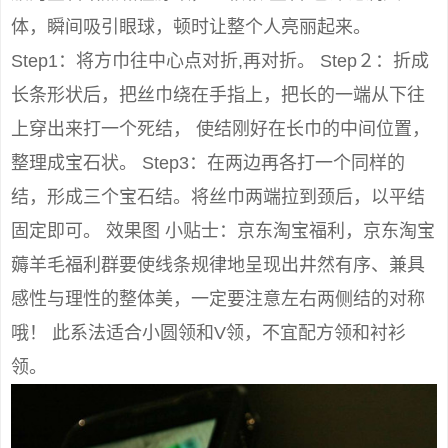
体，瞬间吸引眼球，顿时让整个人亮丽起来。
Step1：将方巾往中心点对折,再对折。 Step２：折成
长条形状后，把丝巾绕在手指上，把长的一端从下往
上穿出来打一个死结， 使结刚好在长巾的中间位置，
整理成宝石状。 Step3：在两边再各打一个同样的
结，形成三个宝石结。将丝巾两端拉到颈后，以平结
固定即可。 效果图 小贴士：京东淘宝福利，京东淘宝
薅羊毛福利群要使线条规律地呈现出井然有序、兼具
感性与理性的整体美，一定要注意左右两侧结的对称
哦！ 此系法适合小圆领和V领，不宜配方领和衬衫
领。