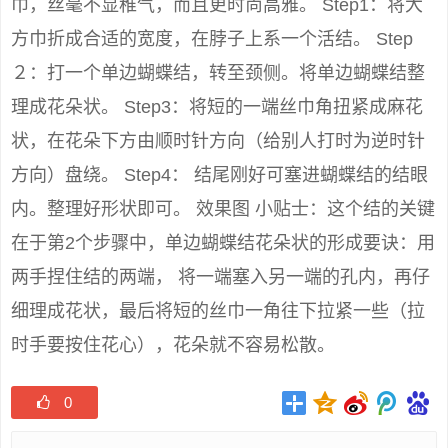
巾，丝毫不显稚气，而且更时尚高雅。 Step1：将大
方巾折成合适的宽度，在脖子上系一个活结。 Step
２：打一个单边蝴蝶结，转至颈侧。将单边蝴蝶结整
理成花朵状。 Step3：将短的一端丝巾角扭紧成麻花
状，在花朵下方由顺时针方向（给别人打时为逆时针
方向）盘绕。 Step4： 结尾刚好可塞进蝴蝶结的结眼
内。整理好形状即可。 效果图 小贴士：这个结的关键
在于第2个步骤中，单边蝴蝶结花朵状的形成要诀：用
两手捏住结的两端， 将一端塞入另一端的孔内，再仔
细理成花状，最后将短的丝巾一角往下拉紧一些（拉
时手要按住花心），花朵就不容易松散。
0