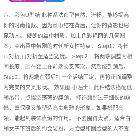
八、彩色U型结 此种系法造型自然、流畅，能够提高
你的时尚指数。因为丝巾结在背后，让你的背影也窈
窕动人。 硬朗的丝巾材质，加上色彩艳丽的几何图
案，突出柔中带刚的时代新女性特点。 Step1：将长
巾对折,再对折至适当宽度。 Step２：将两端调整为相
同长度，围在颈上在前端交叉两次。然后绕到颈后。
Step3：将两端在颈后打一个活结固定，再将正面调整
为完美的交叉形状。 效果图 小贴士：此种结法搭配低
领吊带，点缀空荡荡的脖颈， 修饰颈部过于细长的缺
憾，既保暖又能塑造高贵典雅的形象。如果搭配高
领，能起到装饰点缀的作用。 不要围得太紧。适合白
领女子下班后的约会装扮。方脸型和圆脸型的人不宜