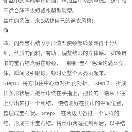
使丝巾的两端垂在前面，增加丝巾褶的垂感。 这个较
不适合脖子太短或水梨型脸型。
丝巾的系法，来B站找自己的穿衣风格!
四、闪亮宝石结 V字形造型使颈部线条显得十分纤
细，丝质的面料，有助于调整结眼的立体感。 如项链
般的宝石结点缀在脖颈，一颗颗“宝石”色泽饱满又立
体，瞬间吸引眼球，顿时让整个人亮丽起来。
Step1：将方巾往中心点对折,再对折。 Step２：折成
长条形状后，把丝巾绕在手指上，把长的一端从下往
上穿出来打一个死结， 使结刚好在长巾的中间位置，
整理成宝石状。 Step3：在两边再各打一个同样的
结，形成三个宝石结。将丝巾两端拉到颈后，以平结