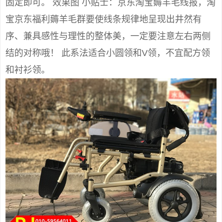
固定即可。 效果图 小贴士：京东淘宝薅羊毛线报，淘
宝京东福利薅羊毛群要使线条规律地呈现出井然有
序、兼具感性与理性的整体美，一定要注意左右两侧
结的对称哦！ 此系法适合小圆领和V领，不宜配方领
和衬衫领。