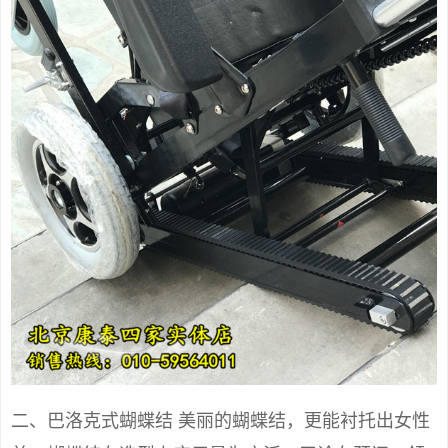
二、巴洛克式蝴蝶结 美丽的蝴蝶结，更能衬托出女性