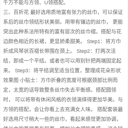
千万不能与方领、U领搭配。
三、百折花 最好选用质地富有张力的丝巾，可以保证
系后的丝巾领结形状美丽。用带有镶边的丝巾， 更能
突出此种系法所特有的富有层次的丝巾褶。搭配与花
边颜色相近的长裙，更显娇柔甜美。 Step1：将方巾
折成风琴状百褶长带围在颈上。 Step2：打两次活
结，即成一个平结。或者也可以用别针把两端固定起
来。 Step3：将平结调至适当位置，整理成花朵形状
效果图 小贴士：方巾折叠的宽度可根据颈部比例而
定，太宽的话导致整条丝巾失去平衡感。搭配圆领
时， 可以将带有休闲风格的衣领演绎得更加华美。与
方领的搭配，会让你看上去充满女人味。 搭配套装最
好选用尺寸稍大一些的丝巾，看起来感觉更加协调，