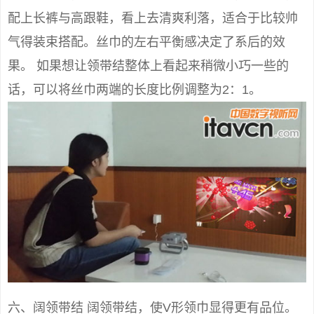
配上长裤与高跟鞋，看上去清爽利落，适合于比较帅
气得装束搭配。丝巾的左右平衡感决定了系后的效
果。 如果想让领带结整体上看起来稍微小巧一些的
话，可以将丝巾两端的长度比例调整为2：1。
六、阔领带结 阔领带结，使V形领巾显得更有品位。