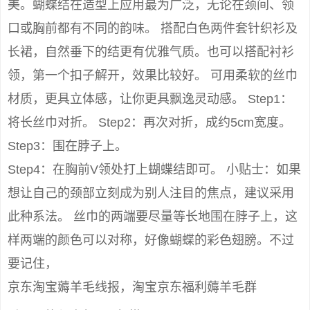
美。蝴蝶结在造型上应用最为广泛，无论在颈间、领
口或胸前都有不同的韵味。 搭配白色两件套针织衫及
长裙，自然垂下的结更有优雅气质。也可以搭配衬衫
领，第一个扣子解开，效果比较好。 可用柔软的丝巾
材质，更具立体感，让你更具飘逸灵动感。 Step1：
将长丝巾对折。 Step2：再次对折，成约5cm宽度。
Step3：围在脖子上。
Step4：在胸前V领处打上蝴蝶结即可。 小贴士：如果
想让自己的颈部立刻成为别人注目的焦点，建议采用
此种系法。 丝巾的两端要尽量等长地围在脖子上，这
样两端的颜色可以对称，好像蝴蝶的彩色翅膀。不过
要记住，
京东淘宝薅羊毛线报，淘宝京东福利薅羊毛群