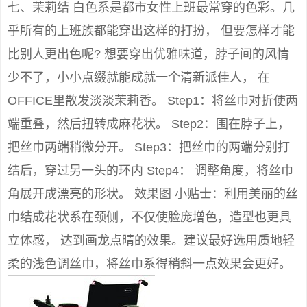
七、茉莉结 白色系是都市女性上班最常穿的色彩。几
乎所有的上班族都能穿出这样的打扮， 但要怎样才能
比别人更出色呢? 想要穿出优雅味道，脖子间的风情
少不了，小小点缀就能成就一个清新派佳人， 在
OFFICE里散发淡淡茉莉香。 Step1：将丝巾对折使两
端重叠，然后扭转成麻花状。 Step2：围在脖子上，
把丝巾两端稍微分开。 Step3：把丝巾的两端分别打
结后，穿过另一头的环内 Step4： 调整角度，将丝巾
角展开成漂亮的形状。 效果图 小贴士：利用美丽的丝
巾结成花状系在颈侧，不仅使脸庞增色，造型也更具
立体感， 达到画龙点晴的效果。建议最好选用质地轻
柔的浅色调丝巾，将丝巾系得稍斜一点效果会更好。