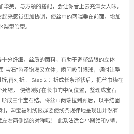
更加华美。与方领的搭配，会让你看上去充满女人味。
看起来感觉更加协调，使丝巾的两端垂在前面，增加
水梨型脸型。
得十分纤细，丝质的面料，有助于调整结眼的立体
颗“宝石”色泽饱满又立体，瞬间吸引眼球，顿时让整
对折,再对折。 Step２：折成长条形状后，把丝巾绕在
个死结， 使结刚好在长巾的中间位置，整理成宝石
结，形成三个宝石结。将丝巾两端拉到颈后，以平结固
福利，淘宝福利线报群要使线条规律地呈现出井然有
左右两侧结的对称哦！ 此系法适合小圆领和V领，