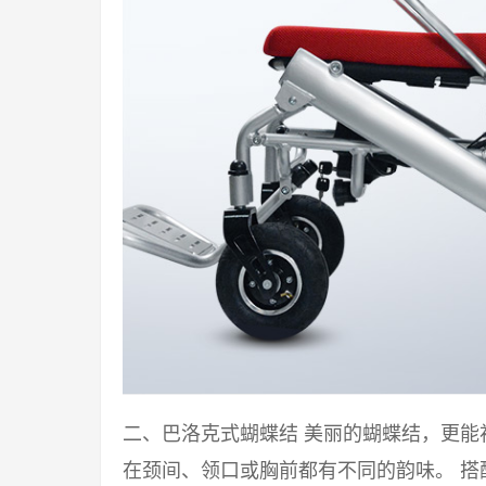
二、巴洛克式蝴蝶结 美丽的蝴蝶结，更
在颈间、领口或胸前都有不同的韵味。 