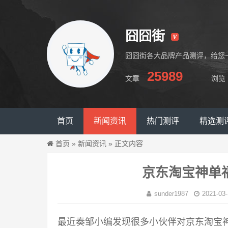
囧囧街
囧囧街各大品牌产品测评，给您
25989
文章
浏览
囧囧街
首页
新闻资讯
热门测评
精选测
首页
»
新闻资讯
»
正文内容
京东淘宝神单
sunder1987
2021-03-
最近奏邹小编发现很多小伙伴对京东淘宝