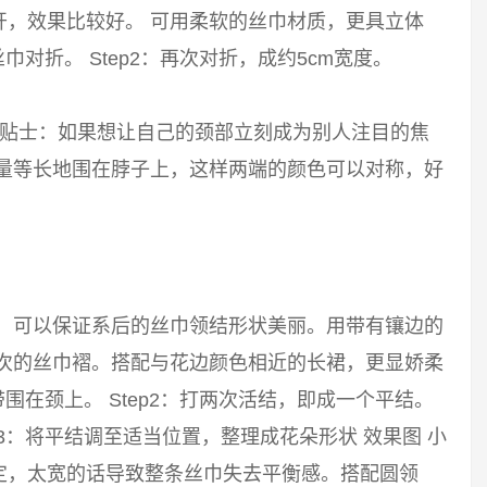
开，效果比较好。 可用柔软的丝巾材质，更具立体
巾对折。 Step2：再次对折，成约5cm宽度。
 小贴士：如果想让自己的颈部立刻成为别人注目的焦
尽量等长地围在脖子上，这样两端的颜色可以对称，好
巾，可以保证系后的丝巾领结形状美丽。用带有镶边的
层次的丝巾褶。搭配与花边颜色相近的长裙，更显娇柔
带围在颈上。 Step2：打两次活结，即成一个平结。
p3：将平结调至适当位置，整理成花朵形状 效果图 小
定，太宽的话导致整条丝巾失去平衡感。搭配圆领