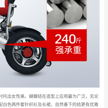
能衬托出女性美。蝴蝶结在造型上应用最为广泛，无论
搭配白色两件套针织衫及长裙，自然垂下的结更有优雅