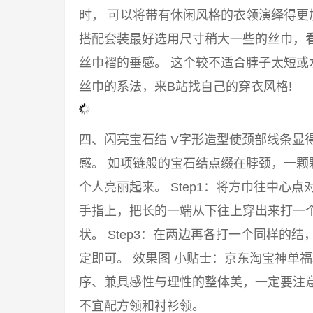
时， 可以将带有休闲风格的衣领演绎得
搭配套装最好选用尺寸稍大一些的丝巾，
丝巾褶的垂感。 这个较不适合脖子太短或
丝巾的系法，来B站找自己的穿衣风格!
四、闪亮宝石结 V字形造型使颈部线条显
感。 如项链般的宝石结点缀在脖颈，一颗
个人亮丽起来。 Step1：将方巾往中心点
手指上，把长的一端从下往上穿出来打一
状。 Step3：在两边再各打一个同样的
定即可。 效果图 小贴士：京东淘宝神单
序、兼具感性与理性的整体美，一定要注意
不宜配方领和衬衫领。