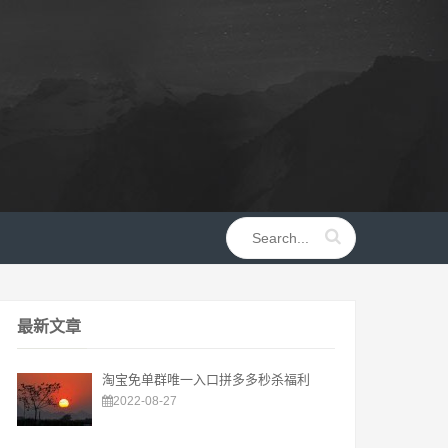
最新文章
淘宝免单群唯一入口拼多多秒杀福利
2022-08-27