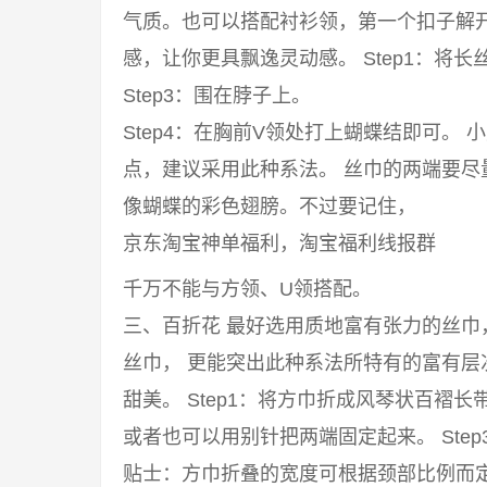
气质。也可以搭配衬衫领，第一个扣子解
感，让你更具飘逸灵动感。 Step1：将长丝
Step3：围在脖子上。
Step4：在胸前V领处打上蝴蝶结即可。
点，建议采用此种系法。 丝巾的两端要
像蝴蝶的彩色翅膀。不过要记住，
京东淘宝神单福利，淘宝福利线报群
千万不能与方领、U领搭配。
三、百折花 最好选用质地富有张力的丝
丝巾， 更能突出此种系法所特有的富有
甜美。 Step1：将方巾折成风琴状百褶长
或者也可以用别针把两端固定起来。 Ste
贴士：方巾折叠的宽度可根据颈部比例而