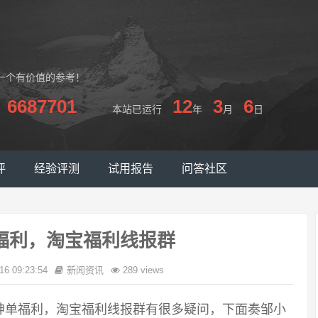
一个有价值的参考！
6687701
12
3
6
本站已运行
年
月
日
评
经验评测
试用报告
问答社区
福利，淘宝福利线报群
16 09:23:54
新闻资讯
289 views
神单福利，淘宝福利线报群有很多疑问，下面奏邹小