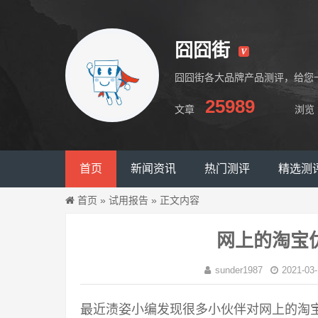
囧囧街
囧囧街各大品牌产品测评，给您
25989
文章
浏览
囧囧街
首页
新闻资讯
热门测评
精选测
首页
»
试用报告
»
正文内容
网上的淘宝
sunder1987
2021-03-
最近渍姿小编发现很多小伙伴对网上的淘