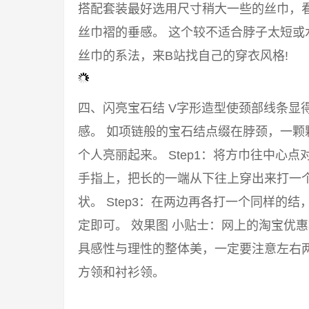
搭配套装最好选用尺寸稍大一些的丝巾，
丝巾褶的垂感。 这个较不适合脖子太短或
丝巾的系法，来B站找自己的穿衣风格!
四、闪亮宝石结 V字形造型使颈部线条显
感。 如项链般的宝石结点缀在脖颈，一颗
个人亮丽起来。 Step1：将方巾往中心点
手指上，把长的一端从下往上穿出来打一
状。 Step3：在两边再各打一个同样的
定即可。 效果图 小贴士：网上的淘宝优
具感性与理性的整体美，一定要注意左右两
方领和衬衫领。