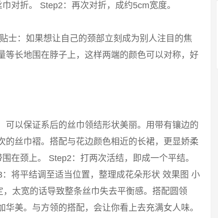
巾对折。 Step2：再次对折，成约5cm宽度。
 小贴士：如果想让自己的颈部立刻成为别人注目的焦
尽量等长地围在脖子上，这样两端的颜色可以对称，好
巾，可以保证系后的丝巾领结形状美丽。用带有镶边的
层次的丝巾褶。搭配与花边颜色相近的长裙，更显娇柔
带围在颈上。 Step2：打两次活结，即成一个平结。
p3：将平结调至适当位置，整理成花朵形状 效果图 小
定，太宽的话导致整条丝巾失去平衡感。搭配圆领
更加华美。与方领的搭配，会让你看上去充满女人味。