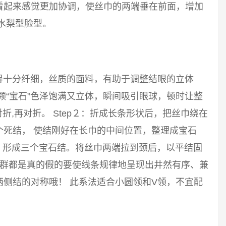
看起来感觉更加协调，使丝巾的两端垂在前面，增加
水梨型脸型。
得十分纤细，丝质的面料，有助于调整结眼的立体
颗“宝石”色泽饱满又立体，瞬间吸引眼球，顿时让整
对折,再对折。 Step２：折成长条形状后，把丝巾绕在
个死结， 使结刚好在长巾的中间位置，整理成宝石
结，形成三个宝石结。将丝巾两端拉到颈后，以平结固
惠群都是真的假的要使线条规律地呈现出井然有序、兼
侧结的对称哦！ 此系法适合小圆领和V领，不宜配