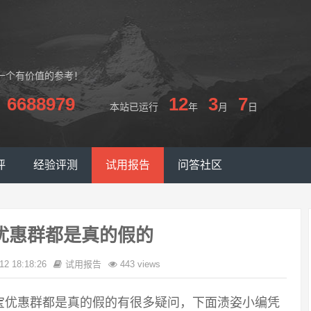
一个有价值的参考！
6688979
12
3
7
本站已运行
年
月
日
评
经验评测
试用报告
问答社区
优惠群都是真的假的
12 18:18:26
试用报告
443 views
宝优惠群都是真的假的有很多疑问，下面渍姿小编凭