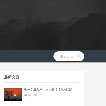
最新文章
淘宝免单群唯一入口拼多多秒杀福利
2022-08-27