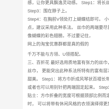
感，让你更具飘逸灵动感。 Step1：将长丝
Step3：围在脖子上。
Step4：在胸前V领处打上蝴蝶结即可。
点，建议采用此种系法。 丝巾的两端要
像蝴蝶的彩色翅膀。不过要记住，
网上的淘宝优惠群都是真的假的
千万不能与方领、U领搭配。
三、百折花 最好选用质地富有张力的丝
丝巾， 更能突出此种系法所特有的富有
甜美。 Step1：将方巾折成风琴状百褶长
或者也可以用别针把两端固定起来。 Ste
贴士：方巾折叠的宽度可根据颈部比例而
时， 可以将带有休闲风格的衣领演绎得