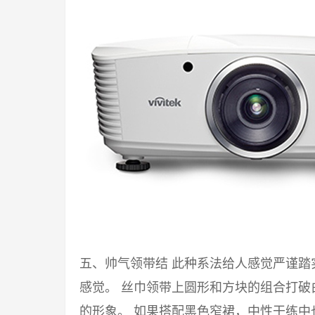
五、帅气领带结 此种系法给人感觉严谨
感觉。 丝巾领带上圆形和方块的组合打
的形象。 如果搭配黑色窄裙，中性干练中也