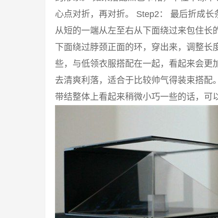
心点对折，再对折。 Step2： 最后折成
从短的一端从左至右从下面绕过来包住长的一
下面绕过脖颈正面的环，穿出来，调整长度
些，与低领衣服搭配在一起，看起来会更
去清爽利落，适合于比较帅气得装束搭配
带结整体上看起来稍微小巧一些的话，可以