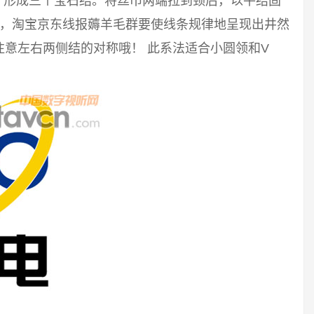
结，形成三个宝石结。将丝巾两端拉到颈后，以平结固
毛，淘宝京东线报薅羊毛群要使线条规律地呈现出井然
意左右两侧结的对称哦！ 此系法适合小圆领和V