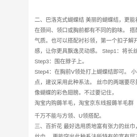
二、巴洛克式蝴蝶结 美丽的蝴蝶结，更
在颈间、领口或胸前都有不同的韵味。 
气质。也可以搭配衬衫领，第一个扣子解
感，让你更具飘逸灵动感。 Step1：将长丝
Step3：围在脖子上。
Step4：在胸前V领处打上蝴蝶结即可。
点，建议采用此种系法。 丝巾的两端要
像蝴蝶的彩色翅膀。不过要记住，
淘宝内购薅羊毛，淘宝京东线报薅羊毛群
千万不能与方领、U领搭配。
三、百折花 最好选用质地富有张力的丝
丝巾， 更能突出此种系法所特有的富有