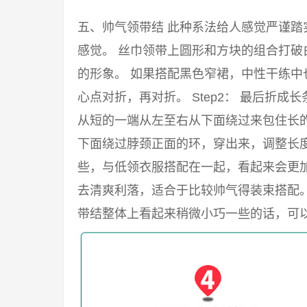
五、帅气领带结 此种系法给人感觉严谨
感觉。 丝巾领带上圆形和方块的组合打
的形象。 如果搭配黑色窄裙，中性干练中也
心点对折，再对折。 Step2： 最后折成
从短的一端从左至右从下面绕过来包住长的一
下面绕过脖颈正面的环，穿出来，调整长度
些，与低领衣服搭配在一起，看起来会更
去清爽利落，适合于比较帅气得装束搭配
带结整体上看起来稍微小巧一些的话，可以