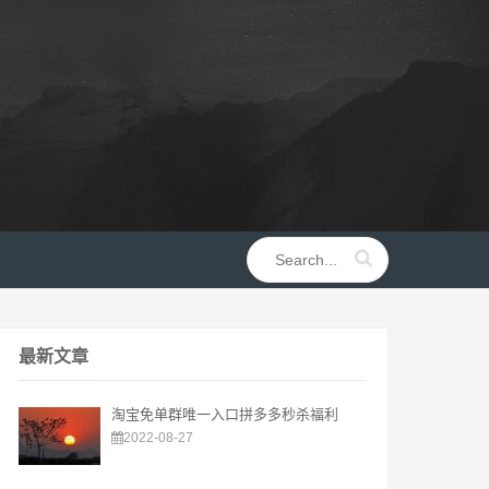
最新文章
淘宝免单群唯一入口拼多多秒杀福利
2022-08-27