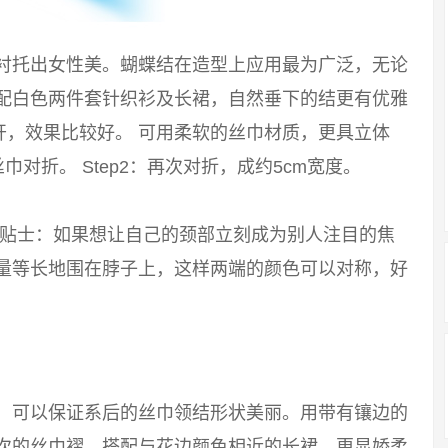
能衬托出女性美。蝴蝶结在造型上应用最为广泛，无论
搭配白色两件套针织衫及长裙，自然垂下的结更有优雅
开，效果比较好。 可用柔软的丝巾材质，更具立体
巾对折。 Step2：再次对折，成约5cm宽度。
 小贴士：如果想让自己的颈部立刻成为别人注目的焦
尽量等长地围在脖子上，这样两端的颜色可以对称，好
巾，可以保证系后的丝巾领结形状美丽。用带有镶边的
层次的丝巾褶。搭配与花边颜色相近的长裙，更显娇柔