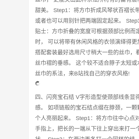
甜美。 Step1：将方巾折成风琴状百褶长
或者也可以用别针把两端固定起来。 Ste
贴士：方巾折叠的宽度可根据颈部比例而
时， 可以将带有休闲风格的衣领演绎得
搭配套装最好选用尺寸稍大一些的丝巾，
丝巾褶的垂感。 这个较不适合脖子太短或
丝巾的系法，来B站找自己的穿衣风格!
四、闪亮宝石结 V字形造型使颈部线条显
感。 如项链般的宝石结点缀在脖颈，一颗
个人亮丽起来。 Step1：将方巾往中心点
手指上，把长的一端从下往上穿出来打一