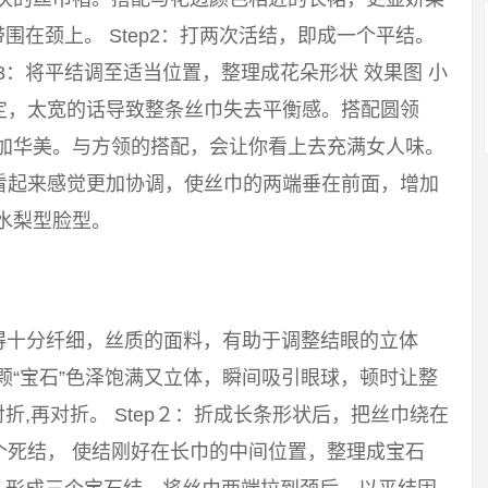
带围在颈上。 Step2：打两次活结，即成一个平结。
p3：将平结调至适当位置，整理成花朵形状 效果图 小
定，太宽的话导致整条丝巾失去平衡感。搭配圆领
更加华美。与方领的搭配，会让你看上去充满女人味。
看起来感觉更加协调，使丝巾的两端垂在前面，增加
水梨型脸型。
得十分纤细，丝质的面料，有助于调整结眼的立体
颗“宝石”色泽饱满又立体，瞬间吸引眼球，顿时让整
对折,再对折。 Step２：折成长条形状后，把丝巾绕在
个死结， 使结刚好在长巾的中间位置，整理成宝石