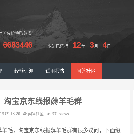
一个有价值的参考！
6683446
12
3
4
本站已运行
年
月
日
评
经验评测
试用报告
问答社区
，淘宝京东线报薅羊毛群
16 09:13:26
问答社区
301 views
薅羊毛，淘宝京东线报薅羊毛群有很多疑问，下面缀