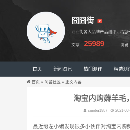
囧囧街
囧囧街各大品牌产品测评，给您
25989
文章
浏览
囧囧街
首页
新闻资讯
热门测评
精选测
首页
»
问答社区
»
正文内容
淘宝内购薅羊毛
sunder1987
2021-03-
最近缀左小编发现很多小伙伴对淘宝内购