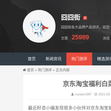
囧囧街
囧囧街各大品牌产品测评，给您
25989
文章
浏览
囧囧街
首页
新闻资讯
热门测评
精选测
首页
»
热门测评
»
正文内容
京东淘宝福利白
sunder1987
2021-03-
最近籽咨小编发现很多小伙伴对京东淘宝