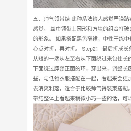
五、帅气领带结 此种系法给人感觉严谨
感觉。 丝巾领带上圆形和方块的组合打
的形象。 如果搭配黑色窄裙，中性干练中也
心点对折，再对折。 Step2： 最后折成
从短的一端从左至右从下面绕过来包住长的一
下面绕过脖颈正面的环，穿出来，调整长度
些，与低领衣服搭配在一起，看起来会更
去清爽利落，适合于比较帅气得装束搭配
带结整体上看起来稍微小巧一些的话，可以