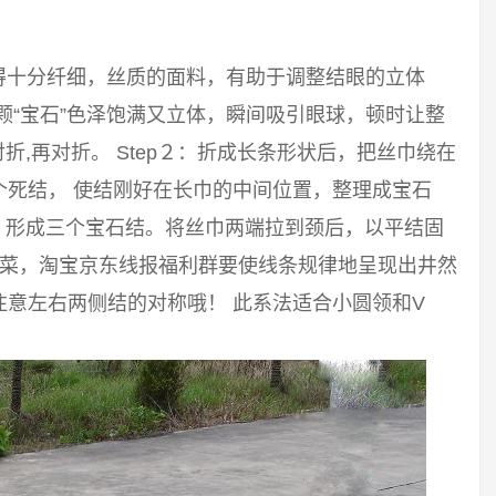
得十分纤细，丝质的面料，有助于调整结眼的立体
颗“宝石”色泽饱满又立体，瞬间吸引眼球，顿时让整
对折,再对折。 Step２：折成长条形状后，把丝巾绕在
个死结， 使结刚好在长巾的中间位置，整理成宝石
结，形成三个宝石结。将丝巾两端拉到颈后，以平结固
白菜，淘宝京东线报福利群要使线条规律地呈现出井然
意左右两侧结的对称哦！ 此系法适合小圆领和V