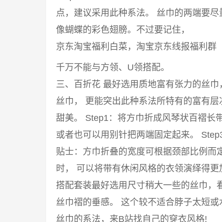
点，建议采用此种系法。 丝巾的两端要
像蝴蝶的彩色翅膀。不过要记住，
京东淘宝福利白菜，淘宝京东线报福利群
千万不能与方领、U领搭配。
三、百折花 最好选用质地富有张力的丝
丝巾， 更能突出此种系法所特有的富有
甜美。 Step1：将方巾折成风琴状百褶长
或者也可以用别针把两端固定起来。 Ste
贴士：方巾折叠的宽度可根据颈部比例而
时， 可以将带有休闲风格的衣领演绎得
搭配套装最好选用尺寸稍大一些的丝巾，
丝巾褶的垂感。 这个较不适合脖子太短或
丝巾的系法，来B站找自己的穿衣风格!