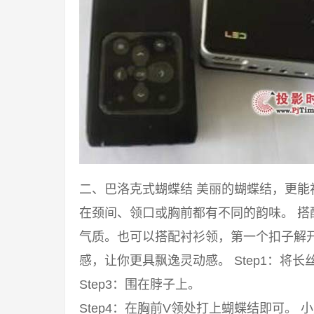
二、巴洛克式蝴蝶结 美丽的蝴蝶结，更
在颈间、领口或胸前都有不同的韵味。 
气质。也可以搭配衬衫领，第一个扣子解
感，让你更具飘逸灵动感。 Step1：将长丝
Step3：围在脖子上。
Step4：在胸前V领处打上蝴蝶结即可。