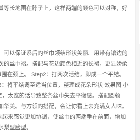
尽量等长地围在脖子上，这样两端的颜色可以对称，好
巾，可以保证系后的丝巾领结形状美丽。用带有镶边的
层次的丝巾褶。搭配与花边颜色相近的长裙，更显娇柔
带围在颈上。 Step2：打两次活结，即成一个平结。
p3：将平结调至适当位置，整理成花朵形状 效果图 小
定，太宽的话导致整条丝巾失去平衡感。搭配圆领
更加华美。与方领的搭配，会让你看上去充满女人味。
看起来感觉更加协调，使丝巾的两端垂在前面，增加
水梨型脸型。