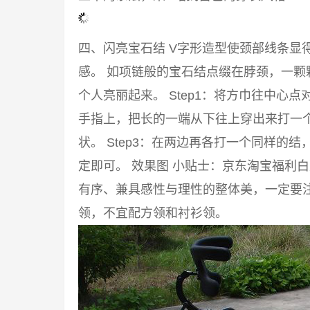
四、闪亮宝石结 V字形造型使颈部线条显
感。 如项链般的宝石结点缀在脖颈，一颗
个人亮丽起来。 Step1：将方巾往中心点
手指上，把长的一端从下往上穿出来打一
状。 Step3：在两边再各打一个同样的
定即可。 效果图 小贴士：京东淘宝福利
有序、兼具感性与理性的整体美，一定要注
领，不宜配方领和衬衫领。