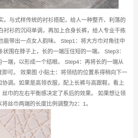
踏实。与式样传统的衬衫搭配，给人一种整齐、利落的
破白衬衫的沉闷单调，再加上合身长裤，给人专业干练
能带出一点女人韵味。 Step1：将大方巾对角往中
长条状围在脖子上，长的一端压住短的一端。 Step3：
端，以形成一个结眼。 Step4：再将长的一端从
即可。 效果图 小贴士：将领结的位置系得稍向下一
加协调。如果是高领衣服，配上长裤与高跟鞋，看上
。丝巾的左右平衡感决定了系后的效果。 如果想让领
将丝巾两端的长度比例调整为2：1。