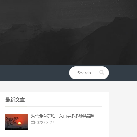
最新文章
淘宝免单群唯一入口拼多多秒杀福利
2022-08-27