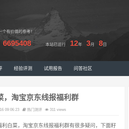
一个有价值的参考！
6695408
12
3
8
本站已运行
年
月
日
评
经验评测
试用报告
问答社区
菜，淘宝京东线报福利群
16 09:06:23
热门测评
311 views
福利白菜，淘宝京东线报福利群有很多疑问，下面籽