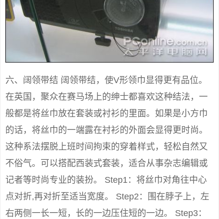
六、阔领带结 阔领带结，使V形领巾显得更有品位。
在英国，聚众在赛马场上的绅士都喜欢这种结法，一
般都是将丝巾放在套装或衬衫的里面。如果是小方巾
的话，将丝巾的一端露在衬衫的外面会显得更时尚。
这种系法摆脱上班时间拘束的穿着样式，轻松自然又
不俗气。可以搭配西装式套装，适合从事杂志编辑或
记者等时尚专业的装扮。 Step1：将丝巾对角往中心
点对折,再对折至适当宽度。 Step2：围在脖子上，左
右两侧一长一短，长的一边压住短的一边。 Step3：