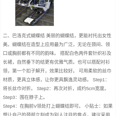
二、巴洛克式蝴蝶结 美丽的蝴蝶结，更能衬托出女性
美。蝴蝶结在造型上应用最为广泛，无论在颈间、领
口或胸前都有不同的韵味。 搭配白色两件套针织衫及
长裙，自然垂下的结更有优雅气质。也可以搭配衬衫
领，第一个扣子解开，效果比较好。 可用柔软的丝巾
材质，更具立体感，让你更具飘逸灵动感。 Step1：
将长丝巾对折。 Step2：再次对折，成约5cm宽度。
Step3：围在脖子上。
Step4：在胸前V领处打上蝴蝶结即可。 小贴士：如果
想让自己的颈部立刻成为别人注目的焦点，建议采用