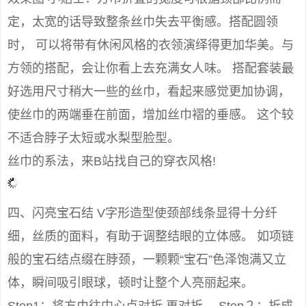
定，太宽的话导致整条丝巾失去平衡感。搭配圆领
时， 可以将带有休闲风格的衣领演绎得更加华美。与
方领的搭配，会让你看上去充满女人味。 搭配套装最
好选用尺寸稍大一些的丝巾，看起来感觉更加协调，
使丝巾的两端垂在前面，增加丝巾褶的垂感。 这个较
不适合脖子太短或水梨型脸型。
丝巾的系法，来B站找自己的穿衣风格!
四、闪亮宝石结 V字形造型使颈部线条显得十分纤
细，丝质的面料，有助于调整结眼的立体感。 如项链
般的宝石结点缀在脖颈，一颗颗“宝石”色泽饱满又立
体，瞬间吸引眼球，顿时让整个人亮丽起来。