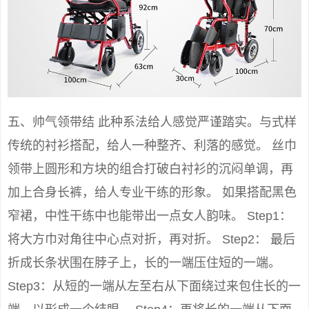
五、帅气领带结 此种系法给人感觉严谨踏实。与式样
传统的衬衫搭配，给人一种整齐、利落的感觉。 丝巾
领带上圆形和方块的组合打破白衬衫的沉闷单调，再
加上合身长裤，给人专业干练的形象。 如果搭配黑色
窄裙，中性干练中也能带出一点女人韵味。 Step1：
将大方巾对角往中心点对折，再对折。 Step2： 最后
折成长条状围在脖子上，长的一端压住短的一端。
Step3：从短的一端从左至右从下面绕过来包住长的一