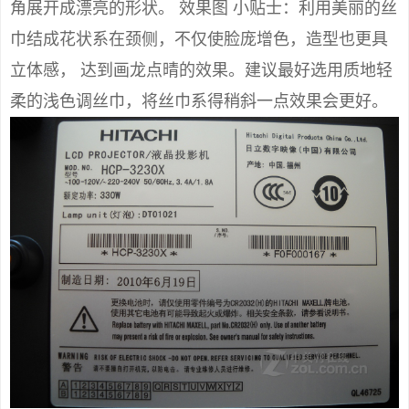
角展开成漂亮的形状。 效果图 小贴士：利用美丽的丝
巾结成花状系在颈侧，不仅使脸庞增色，造型也更具
立体感， 达到画龙点晴的效果。建议最好选用质地轻
柔的浅色调丝巾，将丝巾系得稍斜一点效果会更好。