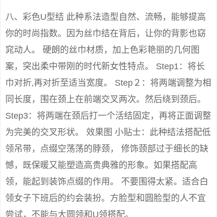
八、彩色U型结 此种系法造型自然、流畅，能够提高
你的时尚指数。因为丝巾结在背后，让你的背影也窈
窕动人。 硬朗的丝巾材质，加上色彩艳丽的几何图
案，突出柔中带刚的时代新女性特点。 Step1：将长
巾对折,再对折至适当宽度。 Step２：将两端调整为相
同长度，围在颈上在前端交叉两次。然后绕到颈后。
Step3：将两端在颈后打一个活结固定，再将正面调整
为完美的交叉形状。 效果图 小贴士：此种结法搭配低
领吊带，点缀空荡荡的脖颈， 修饰颈部过于细长的缺
憾，既保暖又能塑造高贵典雅的形象。如果搭配高
领，能起到装饰点缀的作用。 不要围得太紧。适合白
领女子下班后的约会装扮。方脸型和圆脸型的人不宜
尝试，不能与大圆领和U领搭配。