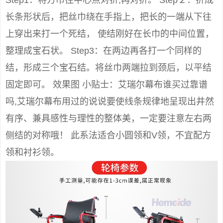
Step1：将方巾往中心点对折,再对折。 Step２：折成
长条形状后，把丝巾绕在手指上，把长的一端从下往
上穿出来打一个死结， 使结刚好在长巾的中间位置，
整理成宝石状。 Step3：在两边再各打一个同样的
结，形成三个宝石结。将丝巾两端拉到颈后，以平结
固定即可。 效果图 小贴士：艾瑞尔幕布谁买过靠谱
吗,艾瑞尔幕布用过的说说要使线条规律地呈现出井然
有序、兼具感性与理性的整体美，一定要注意左右两
侧结的对称哦！ 此系法适合小圆领和V领，不宜配方
领和衬衫领。