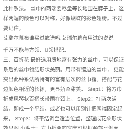
此种系法。 丝巾的两端要尽量等长地围在脖子上，这
样两端的颜色可以对称，好像蝴蝶的彩色翅膀。不过
要记住，
艾瑞尔幕布谁买过靠谱吗,艾瑞尔幕布用过的说说
千万不能与方领、U领搭配。
三、百折花 最好选用质地富有张力的丝巾，可以保证
系后的丝巾领结形状美丽。用带有镶边的丝巾， 更能
突出此种系法所特有的富有层次的丝巾褶。搭配与花
边颜色相近的长裙，更显娇柔甜美。 Step1：将方巾
折成风琴状百褶长带围在颈上。 Step2：打两次活
结，即成一个平结。或者也可以用别针把两端固定起
来。 Step3：将平结调至适当位置，整理成花朵形状
效果图 小贴士：方巾折叠的宽度可根据颈部比例而