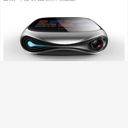
九、空姐结 如果想让自己的颈部立刻成为别人注目的
焦点，建议采用此种系法。鲜亮的丝巾，让你的端庄
笑容立刻变得生动起来。 开在颈间的花朵，即使在寒
冬，也能给人带来温暖和煦的感觉。色彩艳丽的丝
巾，丝毫不显稚气，而且更时尚高雅。 Step1：将大