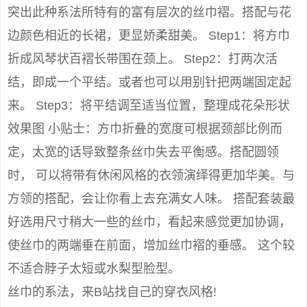
突出此种系法所特有的富有层次的丝巾褶。搭配与花
边颜色相近的长裙，更显娇柔甜美。 Step1：将方巾
折成风琴状百褶长带围在颈上。 Step2：打两次活
结，即成一个平结。或者也可以用别针把两端固定起
来。 Step3：将平结调至适当位置，整理成花朵形状
效果图 小贴士：方巾折叠的宽度可根据颈部比例而
定，太宽的话导致整条丝巾失去平衡感。搭配圆领
时， 可以将带有休闲风格的衣领演绎得更加华美。与
方领的搭配，会让你看上去充满女人味。 搭配套装最
好选用尺寸稍大一些的丝巾，看起来感觉更加协调，
使丝巾的两端垂在前面，增加丝巾褶的垂感。 这个较
不适合脖子太短或水梨型脸型。
丝巾的系法，来B站找自己的穿衣风格!