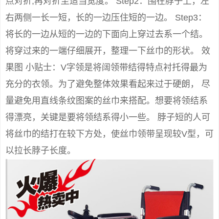
点对折,再对折至适当宽度。 Step2：围在脖子上，左
右两侧一长一短，长的一边压住短的一边。 Step3：
将长的一边从短的一边的下面向上穿过去系一个结。
将穿过来的一端仔细展开，整理一下丝巾的形状。 效
果图 小贴士：V字领是将阔领带结得特点衬托得最为
充分的衣领。为了避免整体效果看起来过于硬朗， 尽
量避免用直线条纹图案的丝巾来搭配。想要将领结系
得漂亮，关键是要将领结系得小一些。 脖子短的人可
将丝巾的结打在较下方处，使丝巾领带呈现较V型，可
以拉长脖子长度。