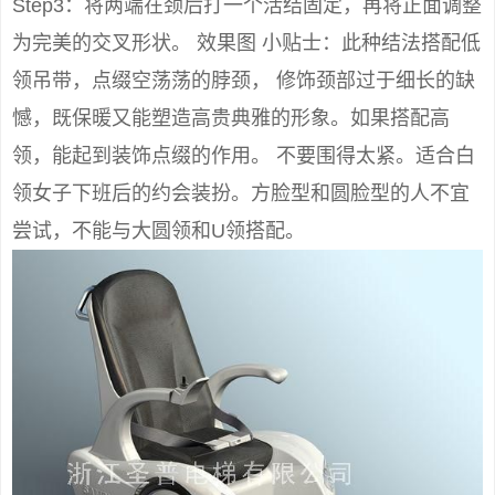
Step3：将两端在颈后打一个活结固定，再将正面调整
为完美的交叉形状。 效果图 小贴士：此种结法搭配低
领吊带，点缀空荡荡的脖颈， 修饰颈部过于细长的缺
憾，既保暖又能塑造高贵典雅的形象。如果搭配高
领，能起到装饰点缀的作用。 不要围得太紧。适合白
领女子下班后的约会装扮。方脸型和圆脸型的人不宜
尝试，不能与大圆领和U领搭配。