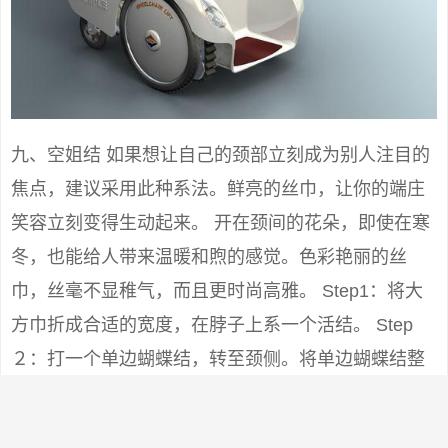
九、空姐结 如果想让自己的颈部立刻成为别人注目的
焦点，建议采用此种系法。鲜亮的丝巾，让你的端庄
笑容立刻变得生动起来。 开在颈间的花朵，即使在寒
冬，也能给人带来温暖和煦的感觉。色彩艳丽的丝
巾，丝毫不显稚气，而且更时尚高雅。 Step1：将大
方巾折成合适的宽度，在脖子上系一个活结。 Step
２：打一个单边蝴蝶结，转至颈侧。将单边蝴蝶结整
理成花朵状。 Step3：将短的一端丝巾角扭紧成麻花
状，在花朵下方由顺时针方向（给别人打时为逆时针