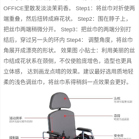
OFFICE里散发淡淡茉莉香。 Step1：将丝巾对折使两
端重叠，然后扭转成麻花状。 Step2：围在脖子上，
把丝巾两端稍微分开。 Step3：把丝巾的两端分别打
结后，穿过另一头的环内 Step4： 调整角度，将丝巾
角展开成漂亮的形状。 效果图 小贴士：利用美丽的丝
巾结成花状系在颈侧，不仅使脸庞增色，造型也更具
立体感， 达到画龙点晴的效果。建议最好选用质地轻
柔的浅色调丝巾，将丝巾系得稍斜一点效果会更好。