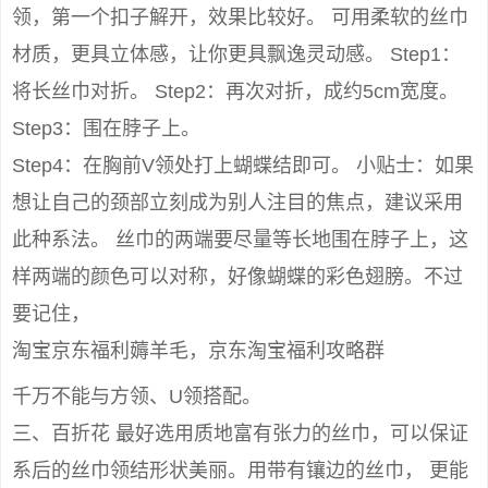
领，第一个扣子解开，效果比较好。 可用柔软的丝巾
材质，更具立体感，让你更具飘逸灵动感。 Step1：
将长丝巾对折。 Step2：再次对折，成约5cm宽度。
Step3：围在脖子上。
Step4：在胸前V领处打上蝴蝶结即可。 小贴士：如果
想让自己的颈部立刻成为别人注目的焦点，建议采用
此种系法。 丝巾的两端要尽量等长地围在脖子上，这
样两端的颜色可以对称，好像蝴蝶的彩色翅膀。不过
要记住，
淘宝京东福利薅羊毛，京东淘宝福利攻略群
千万不能与方领、U领搭配。
三、百折花 最好选用质地富有张力的丝巾，可以保证
系后的丝巾领结形状美丽。用带有镶边的丝巾， 更能