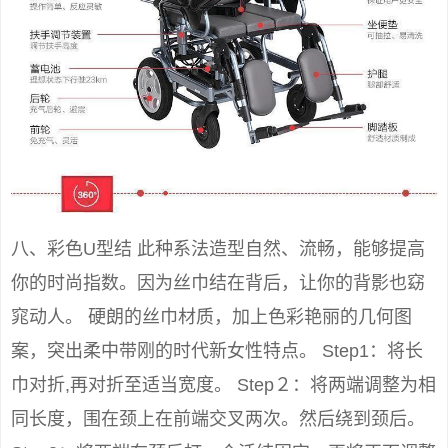
八、彩色U型结 此种系法造型自然、流畅，能够提高
你的时尚指数。因为丝巾结在背后，让你的背影也窈
窕动人。 硬朗的丝巾材质，加上色彩艳丽的几何图
案，突出柔中带刚的时代新女性特点。 Step1：将长
巾对折,再对折至适当宽度。 Step２：将两端调整为相
同长度，围在颈上在前端交叉两次。然后绕到颈后。