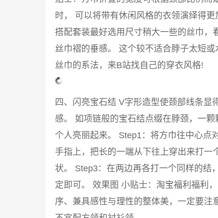
时， 可以将带有休闲风格的衣领演绎得
搭配套装最好选用尺寸稍大一些的丝巾，
丝巾褶的垂感。 这个较不适合脖子太短或
丝巾的系法，来B站找自己的穿衣风格!
四、闪亮宝石结 V字形造型使颈部线条显
感。 如项链般的宝石结点缀在脖颈，一颗
个人亮丽起来。 Step1：将方巾往中心点
手指上，把长的一端从下往上穿出来打一
状。 Step3：在两边再各打一个同样的
定即可。 效果图 小贴士：淘宝福利福利
序、兼具感性与理性的整体美，一定要注意