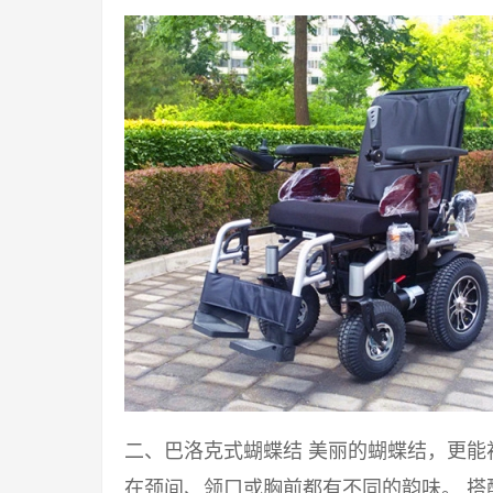
二、巴洛克式蝴蝶结 美丽的蝴蝶结，更
在颈间、领口或胸前都有不同的韵味。 