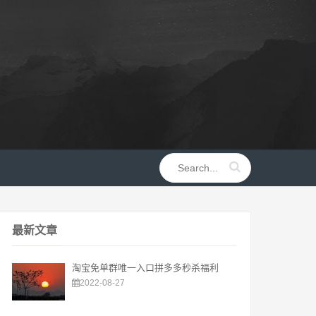
最新文章
淘宝免单群唯一入口拼多多秒杀福利
2022-08-27