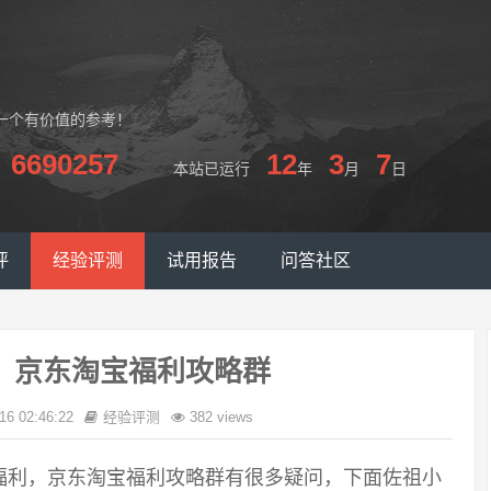
一个有价值的参考！
6690257
12
3
7
本站已运行
年
月
日
评
经验评测
试用报告
问答社区
，京东淘宝福利攻略群
16 02:46:22
经验评测
382 views
福利，京东淘宝福利攻略群有很多疑问，下面佐祖小