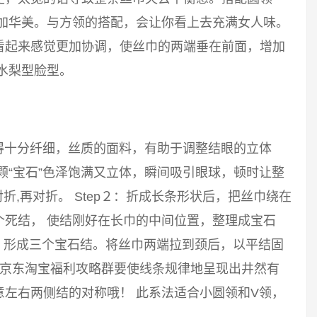
更加华美。与方领的搭配，会让你看上去充满女人味。
看起来感觉更加协调，使丝巾的两端垂在前面，增加
水梨型脸型。
得十分纤细，丝质的面料，有助于调整结眼的立体
颗“宝石”色泽饱满又立体，瞬间吸引眼球，顿时让整
对折,再对折。 Step２：折成长条形状后，把丝巾绕在
个死结， 使结刚好在长巾的中间位置，整理成宝石
结，形成三个宝石结。将丝巾两端拉到颈后，以平结固
，京东淘宝福利攻略群要使线条规律地呈现出井然有
左右两侧结的对称哦！ 此系法适合小圆领和V领，