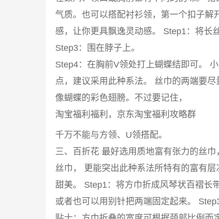
气质。也可以搭配衬衫领，第一个扣子解
感，让你更具飘逸灵动感。 Step1：将长丝
Step3：围在脖子上。
Step4：在胸前V领处打上蝴蝶结即可。
点，建议采用此种系法。 丝巾的两端要
像蝴蝶的彩色翅膀。不过要记住，
淘宝福利福利，京东淘宝福利攻略群
千万不能与方领、U领搭配。
三、百折花 最好选用质地富有张力的丝
丝巾， 更能突出此种系法所特有的富有
甜美。 Step1：将方巾折成风琴状百褶长
或者也可以用别针把两端固定起来。 Ste
贴士：方巾折叠的宽度可根据颈部比例而