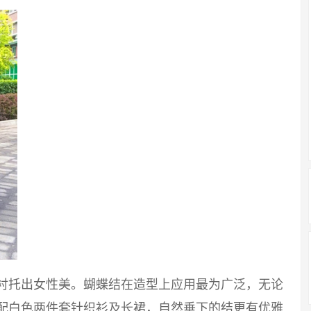
能衬托出女性美。蝴蝶结在造型上应用最为广泛，无论
搭配白色两件套针织衫及长裙，自然垂下的结更有优雅