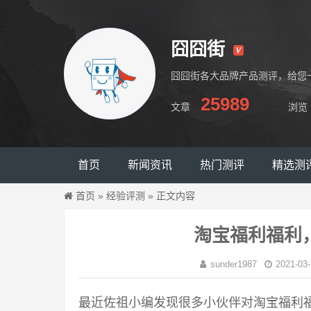
囧囧街
囧囧街各大品牌产品测评，给您
25989
文章
浏览
囧囧街
首页
新闻资讯
热门测评
精选测
首页
»
经验评测
»
正文内容
淘宝福利福利
sunder1987
2021-03-
最近佐祖小编发现很多小伙伴对淘宝福利