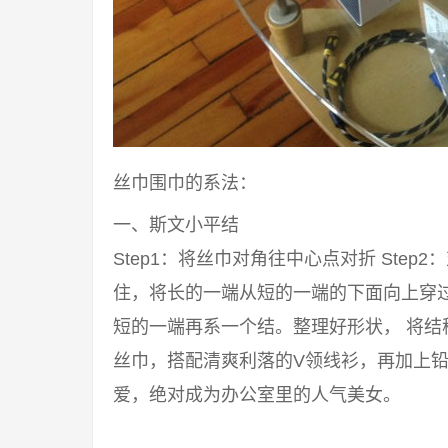
丝巾围巾的系法：
一、斯文小平结
Step1：将丝巾对角往中心点对折 Step2
住，将长的一端从短的一端的下面向上穿过来
短的一端再系一个结。整理好形状， 将结
丝巾，搭配清爽利落的V领线衫，再加上铅
爱，绝对成为办公室里的人气美女。