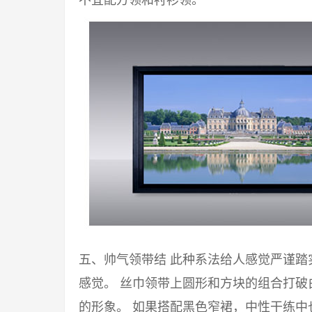
不宜配方领和衬衫领。
五、帅气领带结 此种系法给人感觉严谨
感觉。 丝巾领带上圆形和方块的组合打
的形象。 如果搭配黑色窄裙，中性干练中也