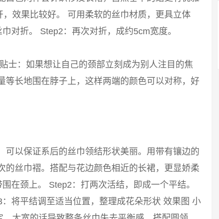
开，效果比较好。 可用柔软的丝巾材质，更具立体
巾对折。 Step2：再次对折，成约5cm宽度。
 小贴士：如果想让自己的颈部立刻成为别人注目的焦
尽量等长地围在脖子上，这样两端的颜色可以对称，好
巾，可以保证系后的丝巾领结形状美丽。用带有镶边的
层次的丝巾褶。搭配与花边颜色相近的长裙，更显娇柔
带围在颈上。 Step2：打两次活结，即成一个平结。
p3：将平结调至适当位置，整理成花朵形状 效果图 小
定，太宽的话导致整条丝巾失去平衡感。搭配圆领