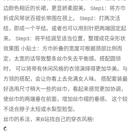
边颜色相近的长裙，更显娇柔甜美。 Step1：将方巾
折成风琴状百褶长带围在颈上。 Step2：打两次活
结，即成一个平结。或者也可以用别针把两端固定起
来。 Step3：将平结调至适当位置，整理成花朵形状
效果图 小贴士：方巾折叠的宽度可根据颈部比例而
定，太宽的话导致整条丝巾失去平衡感。搭配圆领
时， 可以将带有休闲风格的衣领演绎得更加华美。与
方领的搭配，会让你看上去充满女人味。 搭配套装最
好选用尺寸稍大一些的丝巾，看起来感觉更加协调，
使丝巾的两端垂在前面，增加丝巾褶的垂感。 这个较
不适合脖子太短或水梨型脸型。
丝巾的系法，来B站找自己的穿衣风格!