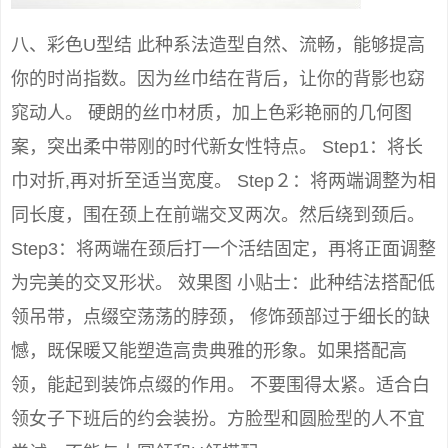
八、彩色U型结 此种系法造型自然、流畅，能够提高
你的时尚指数。因为丝巾结在背后，让你的背影也窈
窕动人。 硬朗的丝巾材质，加上色彩艳丽的几何图
案，突出柔中带刚的时代新女性特点。 Step1：将长
巾对折,再对折至适当宽度。 Step２：将两端调整为相
同长度，围在颈上在前端交叉两次。然后绕到颈后。
Step3：将两端在颈后打一个活结固定，再将正面调整
为完美的交叉形状。 效果图 小贴士：此种结法搭配低
领吊带，点缀空荡荡的脖颈， 修饰颈部过于细长的缺
憾，既保暖又能塑造高贵典雅的形象。如果搭配高
领，能起到装饰点缀的作用。 不要围得太紧。适合白
领女子下班后的约会装扮。方脸型和圆脸型的人不宜