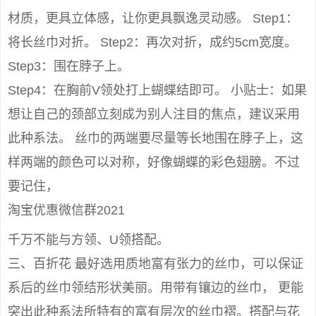
材质，更具立体感，让你更具飘逸灵动感。 Step1：
将长丝巾对折。 Step2：再次对折，成约5cm宽度。
Step3：围在脖子上。
Step4：在胸前V领处打上蝴蝶结即可。 小贴士：如果
想让自己的颈部立刻成为别人注目的焦点，建议采用
此种系法。 丝巾的两端要尽量等长地围在脖子上，这
样两端的颜色可以对称，好像蝴蝶的彩色翅膀。不过
要记住，
淘宝优惠微信群2021
千万不能与方领、U领搭配。
三、百折花 最好选用质地富有张力的丝巾，可以保证
系后的丝巾领结形状美丽。用带有镶边的丝巾， 更能
突出此种系法所特有的富有层次的丝巾褶。搭配与花