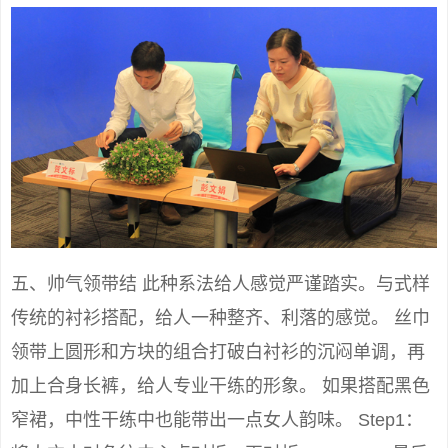
五、帅气领带结 此种系法给人感觉严谨踏实。与式样
传统的衬衫搭配，给人一种整齐、利落的感觉。 丝巾
领带上圆形和方块的组合打破白衬衫的沉闷单调，再
加上合身长裤，给人专业干练的形象。 如果搭配黑色
窄裙，中性干练中也能带出一点女人韵味。 Step1：