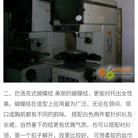
二、巴洛克式蝴蝶结 美丽的蝴蝶结，更能衬托出女性
美。蝴蝶结在造型上应用最为广泛，无论在颈间、领
口或胸前都有不同的韵味。 搭配白色两件套针织衫及
长裙，自然垂下的结更有优雅气质。也可以搭配衬衫
领，第一个扣子解开，效果比较好。 可用柔软的丝巾