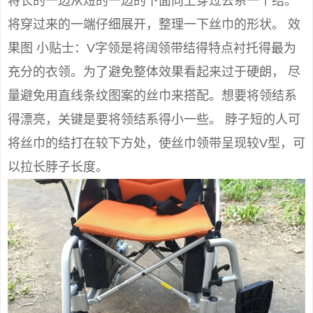
将长的一边从短的一边的下面向上穿过去系一个结。
将穿过来的一端仔细展开，整理一下丝巾的形状。 效
果图 小贴士：V字领是将阔领带结得特点衬托得最为
充分的衣领。为了避免整体效果看起来过于硬朗， 尽
量避免用直线条纹图案的丝巾来搭配。想要将领结系
得漂亮，关键是要将领结系得小一些。 脖子短的人可
将丝巾的结打在较下方处，使丝巾领带呈现较V型，可
以拉长脖子长度。