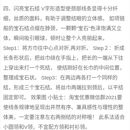
四、闪亮宝石结 V字形造型使颈部线条显得十分纤
细，丝质的面料，有助于调整结眼的立体感。 如项链
般的宝石结点缀在脖颈，一颗颗“宝石”色泽饱满又立
体，瞬间吸引眼球，顿时让整个人亮丽起来。
Step1：将方巾往中心点对折,再对折。 Step２：折成
长条形状后，把丝巾绕在手指上，把长的一端从下往
上穿出来打一个死结， 使结刚好在长巾的中间位置，
整理成宝石状。 Step3：在两边再各打一个同样的
结，形成三个宝石结。将丝巾两端拉到颈后，以平结
固定即可。 效果图 小贴士：淘宝优惠微信群2021要
使线条规律地呈现出井然有序、兼具感性与理性的整
体美，一定要注意左右两侧结的对称哦！ 此系法适合
小圆领和V领，不宜配方领和衬衫领。