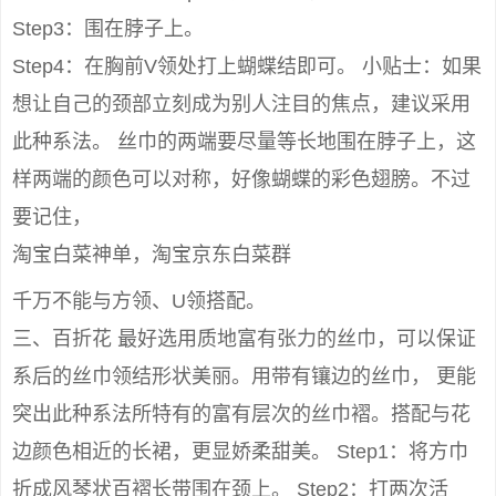
Step3：围在脖子上。
Step4：在胸前V领处打上蝴蝶结即可。 小贴士：如果
想让自己的颈部立刻成为别人注目的焦点，建议采用
此种系法。 丝巾的两端要尽量等长地围在脖子上，这
样两端的颜色可以对称，好像蝴蝶的彩色翅膀。不过
要记住，
淘宝白菜神单，淘宝京东白菜群
千万不能与方领、U领搭配。
三、百折花 最好选用质地富有张力的丝巾，可以保证
系后的丝巾领结形状美丽。用带有镶边的丝巾， 更能
突出此种系法所特有的富有层次的丝巾褶。搭配与花
边颜色相近的长裙，更显娇柔甜美。 Step1：将方巾
折成风琴状百褶长带围在颈上。 Step2：打两次活