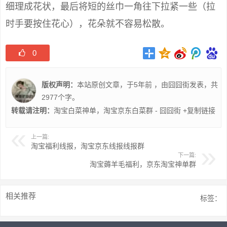
细理成花状，最后将短的丝巾一角往下拉紧一些（拉
时手要按住花心），花朵就不容易松散。
0
版权声明：
本站原创文章，于5年前 ，由
囧囧街
发表，共
2977个字。
转载请注明：
淘宝白菜神单，淘宝京东白菜群 - 囧囧街
+复制链接
上一篇:
淘宝福利线报，淘宝京东线报线报群
下一篇:
淘宝薅羊毛福利，京东淘宝神单群
相关推荐
标签：