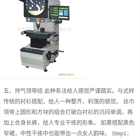
五、帅气领带结 此种系法给人感觉严谨踏实。与式样
传统的衬衫搭配，给人一种整齐、利落的感觉。 丝巾
领带上圆形和方块的组合打破白衬衫的沉闷单调，再
加上合身长裤，给人专业干练的形象。 如果搭配黑色
窄裙，中性干练中也能带出一点女人韵味。 Step1：