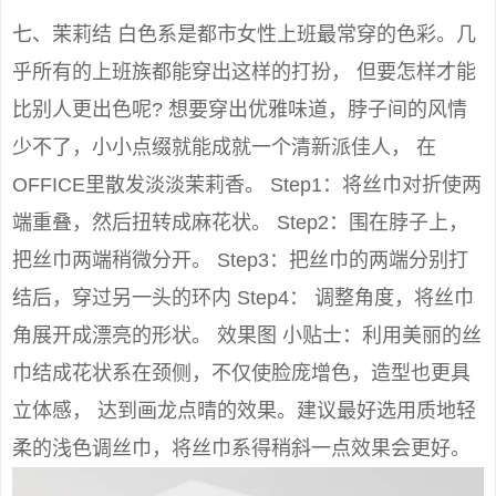
七、茉莉结 白色系是都市女性上班最常穿的色彩。几
乎所有的上班族都能穿出这样的打扮， 但要怎样才能
比别人更出色呢? 想要穿出优雅味道，脖子间的风情
少不了，小小点缀就能成就一个清新派佳人， 在
OFFICE里散发淡淡茉莉香。 Step1：将丝巾对折使两
端重叠，然后扭转成麻花状。 Step2：围在脖子上，
把丝巾两端稍微分开。 Step3：把丝巾的两端分别打
结后，穿过另一头的环内 Step4： 调整角度，将丝巾
角展开成漂亮的形状。 效果图 小贴士：利用美丽的丝
巾结成花状系在颈侧，不仅使脸庞增色，造型也更具
立体感， 达到画龙点晴的效果。建议最好选用质地轻
柔的浅色调丝巾，将丝巾系得稍斜一点效果会更好。