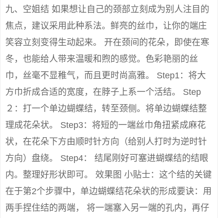
九、空姐结 如果想让自己的颈部立刻成为别人注目的
焦点，建议采用此种系法。鲜亮的丝巾，让你的端庄
笑容立刻变得生动起来。 开在颈间的花朵，即使在寒
冬，也能给人带来温暖和煦的感觉。色彩艳丽的丝
巾，丝毫不显稚气，而且更时尚高雅。 Step1：将大
方巾折成合适的宽度，在脖子上系一个活结。 Step
２：打一个单边蝴蝶结，转至颈侧。将单边蝴蝶结整
理成花朵状。 Step3：将短的一端丝巾角扭紧成麻花
状，在花朵下方由顺时针方向（给别人打时为逆时针
方向）盘绕。 Step4： 结尾刚好可塞进蝴蝶结的结眼
内。整理好形状即可。 效果图 小贴士：这个结的关键
在于第2个步骤中，单边蝴蝶结花朵状的形成要诀：用
两手捏住结的两端， 将一端塞入另一端的孔内，再仔