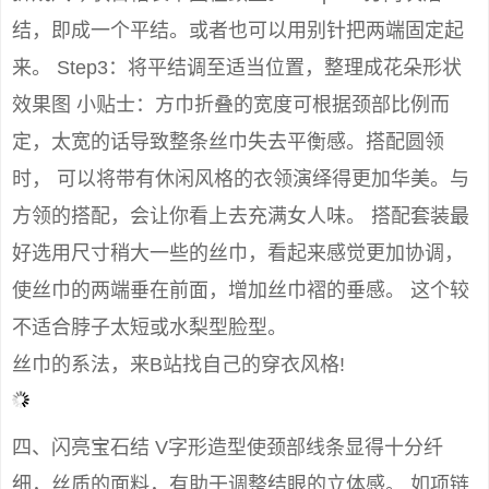
结，即成一个平结。或者也可以用别针把两端固定起
来。 Step3：将平结调至适当位置，整理成花朵形状
效果图 小贴士：方巾折叠的宽度可根据颈部比例而
定，太宽的话导致整条丝巾失去平衡感。搭配圆领
时， 可以将带有休闲风格的衣领演绎得更加华美。与
方领的搭配，会让你看上去充满女人味。 搭配套装最
好选用尺寸稍大一些的丝巾，看起来感觉更加协调，
使丝巾的两端垂在前面，增加丝巾褶的垂感。 这个较
不适合脖子太短或水梨型脸型。
丝巾的系法，来B站找自己的穿衣风格!
四、闪亮宝石结 V字形造型使颈部线条显得十分纤
细，丝质的面料，有助于调整结眼的立体感。 如项链