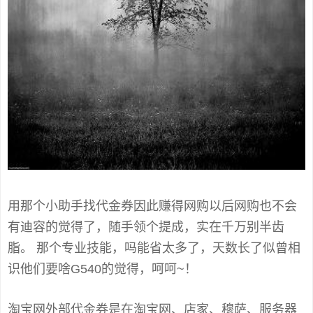
用那个小助手找代金券因此赚得网购以后网购也不会
有迪容的觉得了，随手领个提成，实在千万别半齿
脂。 那个专业技能，吗能省太多了，天数长了似曾相
识他们要啥G540的觉得，呵呵~！
淘宝网外部代金券是在淘宝网、店家、穆萨、服务器