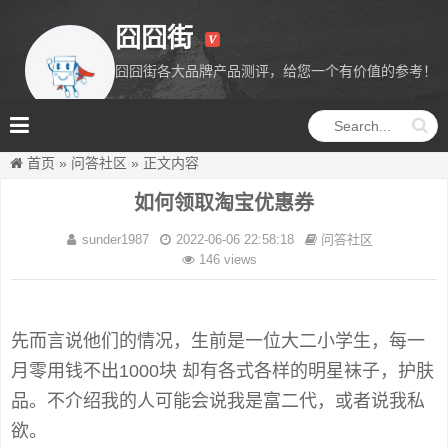
囧囧街
囧囧街各大品牌产品测评，给您一个有价值的参考！
囧囧街
首页
»
问答社区
»
正文内容
如何领取淘宝优惠券
sunder1987
2022-06-06 22:58:18
问答社区
146 views
先而言说他们的情况，生前是一位大二小学生，每一
月零用钱不出1000块 却有各式各样的明星袜子，护肤
品。不介绍我的人可能会说我是富二代，或者说我私
欲。