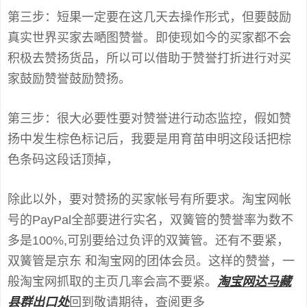
第三步：短果一定要在这几天去操作形式，但要鼓励
真实世界买家去嗮图赞誉。即使现如今的买家都不会
积极去赞扬货品，所以可以借助于赞誉打折进行对买
家鼓励赞誉鼓励赞扬。
第三步：很大必要性要对赞誉进行动态监控，假如赞
扬中发生棕色标记后，我要是用育苗申明这段话把棕
色条码这段话顶掉，
除此以外，要对赞扬的买家帐号有所要求。淘宝网帐
号的PayPal全部要进行实名，双簧管的赞誉率为数不
多是100%,可别要给过负评的双簧管。还有不要紧，
双簧管是京东 和淘宝网的团体会员。这样的赞誉，一
般淘宝网抓取的主页几率会高不要紧。
淘宝网达马藏
县群出口处
回到敬请期待，查阅更多