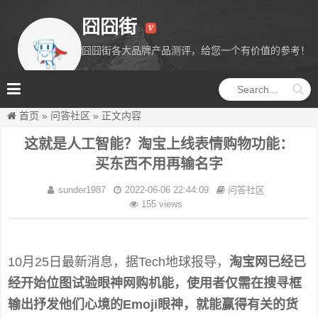
囧囧街
囧囧街各大品牌产品测评，给您一个有价值的参考！
囧囧街
首页
»
问答社区
»
正文内容
这就是人工智能？淘宝上线表情购物功能：
买东西不用再输名字
sunder1987
2022-06-06 22:44:09
问答社区
155 views
10月25日最新消息，据Tech地球报导，
淘宝网已经已
经开始位图试验眼神网购机能，使用者仅需在搜寻框
输出抒发他们心境的Emoji眼神，就能赢得有关的货