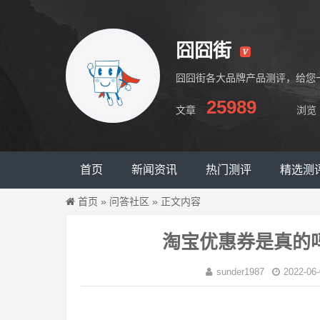
囧囧街
囧囧街各大品牌产品测评，给您
25989
文章
浏览
囧囧街
首页
新闻资讯
热门测评
精选测
首页
»
问答社区
»
正文内容
淘宝优惠券是真的
sunder1987
2022-06-