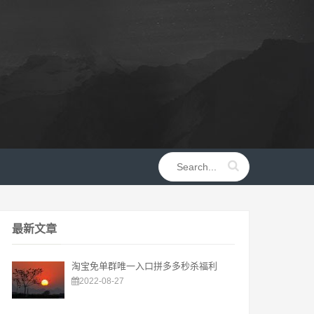
最新文章
淘宝免单群唯一入口拼多多秒杀福利
2022-08-27