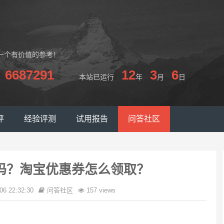
一个有价值的参考！
6687291
12
3
6
本站已运行
年
月
日
评
经验评测
试用报告
问答社区
吗？淘宝优惠券怎么领取？
06 22:32:30
问答社区
157 views