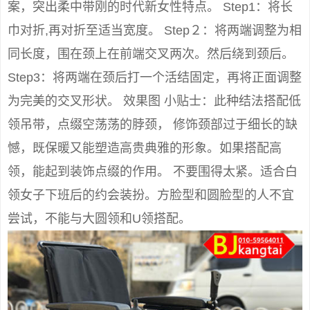
案，突出柔中带刚的时代新女性特点。 Step1：将长
巾对折,再对折至适当宽度。 Step２：将两端调整为相
同长度，围在颈上在前端交叉两次。然后绕到颈后。
Step3：将两端在颈后打一个活结固定，再将正面调整
为完美的交叉形状。 效果图 小贴士：此种结法搭配低
领吊带，点缀空荡荡的脖颈， 修饰颈部过于细长的缺
憾，既保暖又能塑造高贵典雅的形象。如果搭配高
领，能起到装饰点缀的作用。 不要围得太紧。适合白
领女子下班后的约会装扮。方脸型和圆脸型的人不宜
尝试，不能与大圆领和U领搭配。