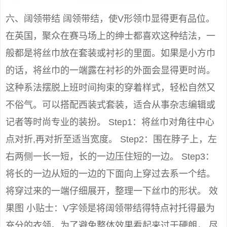
六、阔领带结 阔领带结，使V形领巾显得更有品位。
在英国，聚众在赛马场上的绅士都喜欢这种结法，一
般都是将丝巾放在套装或衬衫的里面。如果是小方巾
的话，将丝巾的一端露在衬衫的外面会显得更时尚。
这种系法摆脱上班时间拘束的穿着样式，轻松自然又
不俗气。可以搭配西装式套装，适合从事杂志编辑或
记者等时尚专业的装扮。 Step1：将丝巾对角往中心
点对折,再对折至适当宽度。 Step2：围在脖子上，左
右两侧一长一短，长的一边压住短的一边。 Step3：
将长的一边从短的一边的下面向上穿过去系一个结。
将穿过来的一端仔细展开，整理一下丝巾的形状。 效
果图 小贴士：V字领是将阔领带结得特点衬托得最为
充分的衣领。为了避免整体效果看起来过于硬朗， 尽