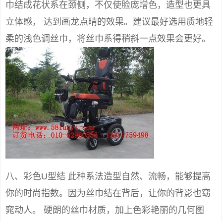
巾结成花状系在颈侧，不仅使脸庞增色，造型也更具
立体感， 达到画龙点晴的效果。建议最好选用质地轻
柔的浅色调丝巾，将丝巾系得稍斜一点效果会更好。
八、彩色U型结 此种系法造型自然、流畅，能够提高
你的时尚指数。因为丝巾结在背后，让你的背影也窈
窕动人。 硬朗的丝巾材质，加上色彩艳丽的几何图