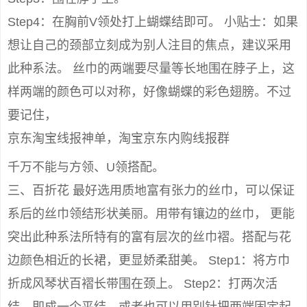
Step4：在胸前V领处打上蝴蝶结即可。 小贴士：如果
想让自己的颈部立刻成为别人注目的焦点，建议采用
此种系法。 丝巾的两端要尽量等长地围在脖子上，这
样两端的颜色可以对称，好像蝴蝶的彩色翅膀。不过
要记住，
京东淘宝线报神单，淘宝京东内购线报群
千万不能与方领、U领搭配。
三、百折花 最好选用质地富有张力的丝巾，可以保证
系后的丝巾领结形状美丽。用带有镶边的丝巾， 更能
突出此种系法所特有的富有层次的丝巾褶。搭配与花
边颜色相近的长裙，更显娇柔甜美。 Step1：将方巾
折成风琴状百褶长带围在颈上。 Step2：打两次活
结，即成一个平结。或者也可以用别针把两端固定起