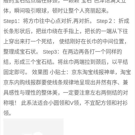
般的宝石结点缀在脖颈，一颗颗“宝石”色泽饱满又立
体，瞬间吸引眼球，顿时让整个人亮丽起来。
Step1：将方巾往中心点对折,再对折。 Step２：折成
长条形状后，把丝巾绕在手指上，把长的一端从下往
上穿出来打一个死结， 使结刚好在长巾的中间位置，
整理成宝石状。 Step3：在两边再各打一个同样的
结，形成三个宝石结。将丝巾两端拉到颈后，以平结
固定即可。 效果图 小贴士：京东淘宝线报神单，淘宝
京东内购线报群要使线条规律地呈现出井然有序、兼
具感性与理性的整体美，一定要注意左右两侧结的对
称哦！ 此系法适合小圆领和V领，不宜配方领和衬衫
领。