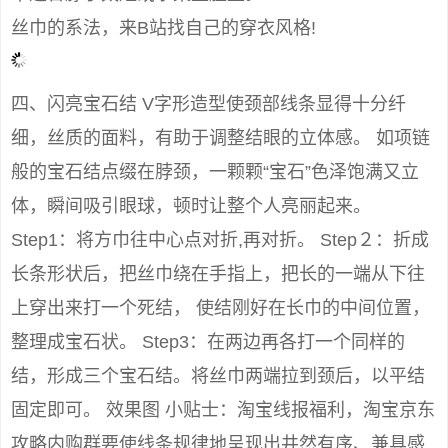
丝巾的系法，来B站找自己的穿衣风格!
四、闪亮宝石结 V字形造型使颈部线条显得十分纤
细，丝质的面料，有助于调整结眼的立体感。 如项链
般的宝石结点缀在脖颈，一颗颗“宝石”色泽饱满又立
体，瞬间吸引眼球，顿时让整个人亮丽起来。
Step1：将方巾往中心点对折,再对折。 Step２：折成
长条形状后，把丝巾绕在手指上，把长的一端从下往
上穿出来打一个死结， 使结刚好在长巾的中间位置，
整理成宝石状。 Step3：在两边再各打一个同样的
结，形成三个宝石结。将丝巾两端拉到颈后，以平结
固定即可。 效果图 小贴士：淘宝线报福利，淘宝京东
攻略内购群要使线条规律地呈现出井然有序、兼具感