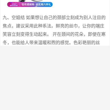
九、空姐结 如果想让自己的颈部立刻成为别人注目的
焦点，建议采用此种系法。鲜亮的丝巾，让你的端庄
笑容立刻变得生动起来。 开在颈间的花朵，即使在寒
冬，也能给人带来温暖和煦的感觉。色彩艳丽的丝
巾，丝毫不显稚气，而且更时尚高雅。 Step1：将大
方巾折成合适的宽度，在脖子上系一个活结。 Step
２：打一个单边蝴蝶结，转至颈侧。将单边蝴蝶结整
理成花朵状。 Step3：将短的一端丝巾角扭紧成麻花
状，在花朵下方由顺时针方向（给别人打时为逆时针
方向）盘绕。 Step4： 结尾刚好可塞进蝴蝶结的结眼
内。整理好形状即可。 效果图 小贴士：这个结的关键
在于第2个步骤中，单边蝴蝶结花朵状的形成要诀：用