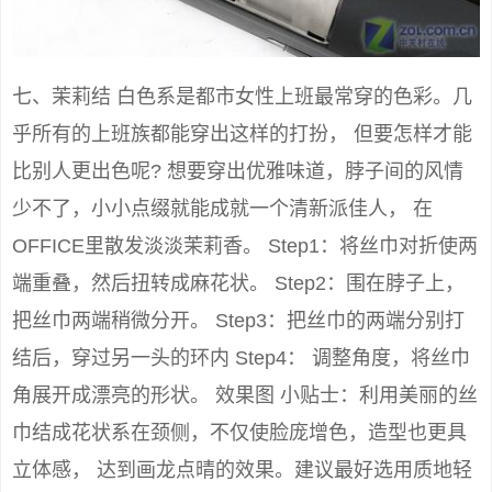
七、茉莉结 白色系是都市女性上班最常穿的色彩。几
乎所有的上班族都能穿出这样的打扮， 但要怎样才能
比别人更出色呢? 想要穿出优雅味道，脖子间的风情
少不了，小小点缀就能成就一个清新派佳人， 在
OFFICE里散发淡淡茉莉香。 Step1：将丝巾对折使两
端重叠，然后扭转成麻花状。 Step2：围在脖子上，
把丝巾两端稍微分开。 Step3：把丝巾的两端分别打
结后，穿过另一头的环内 Step4： 调整角度，将丝巾
角展开成漂亮的形状。 效果图 小贴士：利用美丽的丝
巾结成花状系在颈侧，不仅使脸庞增色，造型也更具
立体感， 达到画龙点晴的效果。建议最好选用质地轻