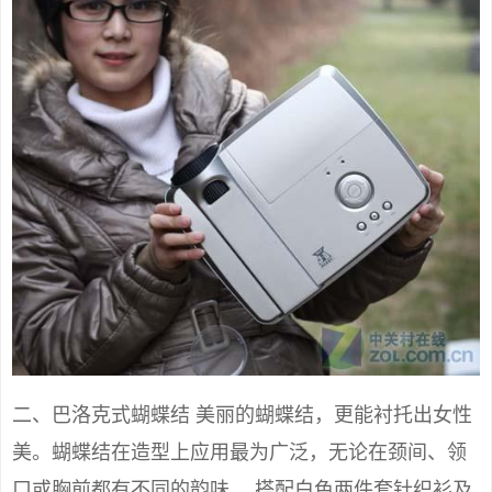
二、巴洛克式蝴蝶结 美丽的蝴蝶结，更能衬托出女性
美。蝴蝶结在造型上应用最为广泛，无论在颈间、领
口或胸前都有不同的韵味。 搭配白色两件套针织衫及