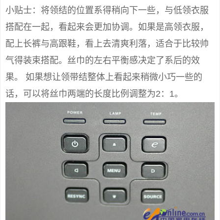
小贴士：将领结的位置系得稍向下一些，与低领衣服
搭配在一起，看起来会更加协调。如果是高领衣服，
配上长裤与高跟鞋，看上去清爽利落，适合于比较帅
气得装束搭配。丝巾的左右平衡感决定了系后的效
果。 如果想让领带结整体上看起来稍微小巧一些的
话，可以将丝巾两端的长度比例调整为2：1。