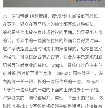
六、阔领带结 阔领带结，使V形领巾显得更有品位。
在英国，聚众在赛马场上的绅士都喜欢这种结法，一
般都是将丝巾放在套装或衬衫的里面。如果是小方巾
的话，将丝巾的一端露在衬衫的外面会显得更时尚。
这种系法摆脱上班时间拘束的穿着样式，轻松自然又
不俗气。可以搭配西装式套装，适合从事杂志编辑或
记者等时尚专业的装扮。 Step1：将丝巾对角往中心
点对折,再对折至适当宽度。 Step2：围在脖子上，左
右两侧一长一短，长的一边压住短的一边。 Step3：
将长的一边从短的一边的下面向上穿过去系一个结。
将穿过来的一端仔细展开，整理一下丝巾的形状。 效
果图 小贴士：V字领是将阔领带结得特点衬托得最为