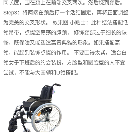
同长度，围在颈上在前端交叉两次。然后绕到颈后。
Step3：将两端在颈后打一个活结固定，再将正面调整
为完美的交叉形状。 效果图 小贴士：此种结法搭配低
领吊带，点缀空荡荡的脖颈， 修饰颈部过于细长的缺
憾，既保暖又能塑造高贵典雅的形象。如果搭配高
领，能起到装饰点缀的作用。 不要围得太紧。适合白
领女子下班后的约会装扮。方脸型和圆脸型的人不宜
尝试，不能与大圆领和U领搭配。