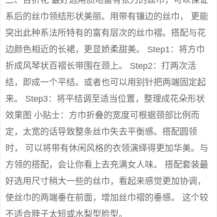
三、百折花 最好选用质地富有张力的丝巾，可以保证
系后的丝巾领结形状美丽。用带有镶边的丝巾， 更能
突出此种系法所特有的富有层次的丝巾褶。搭配与花
边颜色相近的长裙，更显娇柔甜美。 Step1：将方巾
折成风琴状百褶长带围在颈上。 Step2：打两次活
结，即成一个平结。或者也可以用别针把两端固定起
来。 Step3：将平结调至适当位置，整理成花朵形状
效果图 小贴士：方巾折叠的宽度可根据颈部比例而
定，太宽的话导致整条丝巾失去平衡感。搭配圆领
时， 可以将带有休闲风格的衣领演绎得更加华美。与
方领的搭配，会让你看上去充满女人味。 搭配套装最
好选用尺寸稍大一些的丝巾，看起来感觉更加协调，
使丝巾的两端垂在前面，增加丝巾褶的垂感。 这个较
不适合脖子太短或水梨型脸型。