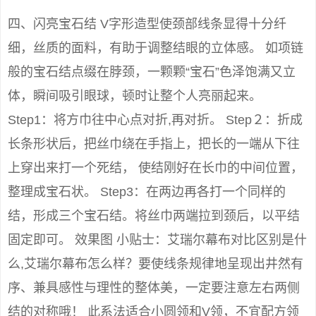
四、闪亮宝石结 V字形造型使颈部线条显得十分纤
细，丝质的面料，有助于调整结眼的立体感。 如项链
般的宝石结点缀在脖颈，一颗颗“宝石”色泽饱满又立
体，瞬间吸引眼球，顿时让整个人亮丽起来。
Step1：将方巾往中心点对折,再对折。 Step２：折成
长条形状后，把丝巾绕在手指上，把长的一端从下往
上穿出来打一个死结， 使结刚好在长巾的中间位置，
整理成宝石状。 Step3：在两边再各打一个同样的
结，形成三个宝石结。将丝巾两端拉到颈后，以平结
固定即可。 效果图 小贴士：艾瑞尔幕布对比区别是什
么,艾瑞尔幕布怎么样？要使线条规律地呈现出井然有
序、兼具感性与理性的整体美，一定要注意左右两侧
结的对称哦！ 此系法适合小圆领和V领，不宜配方领