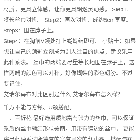
材质，更具立体感，让你更具飘逸灵动感。 Step1：
将长丝巾对折。 Step2：再次对折，成约5cm宽度。
Step3：围在脖子上。
Step4：在胸前V领处打上蝴蝶结即可。 小贴士：如果
想让自己的颈部立刻成为别人注目的焦点，建议采用
此种系法。 丝巾的两端要尽量等长地围在脖子上，这
样两端的颜色可以对称，好像蝴蝶的彩色翅膀。不过
要记住，
艾瑞尔幕布对比区别是什么,艾瑞尔幕布怎么样？
千万不能与方领、U领搭配。
三、百折花 最好选用质地富有张力的丝巾，可以保证
系后的丝巾领结形状美丽。用带有镶边的丝巾， 更能
突出此种系法所特有的富有层次的丝巾褶。搭配与花