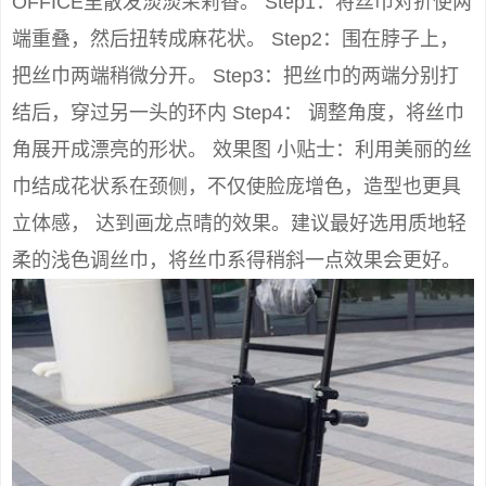
OFFICE里散发淡淡茉莉香。 Step1：将丝巾对折使两
端重叠，然后扭转成麻花状。 Step2：围在脖子上，
把丝巾两端稍微分开。 Step3：把丝巾的两端分别打
结后，穿过另一头的环内 Step4： 调整角度，将丝巾
角展开成漂亮的形状。 效果图 小贴士：利用美丽的丝
巾结成花状系在颈侧，不仅使脸庞增色，造型也更具
立体感， 达到画龙点晴的效果。建议最好选用质地轻
柔的浅色调丝巾，将丝巾系得稍斜一点效果会更好。