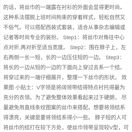
的话，将丝巾的一端露在衬衫的外面会显得更时尚。
这种系法摆脱上班时间拘束的穿着样式，轻松自然又
不俗气。可以搭配西装式套装，适合从事杂志编辑或
记者等时尚专业的装扮。 Step1：将丝巾对角往中心
点对折,再对折至适当宽度。 Step2：围在脖子上，左
右两侧一长一短，长的一边压住短的一边。 Step3：
将长的一边从短的一边的下面向上穿过去系一个结。
将穿过来的一端仔细展开，整理一下丝巾的形状。 效
果图 小贴士：V字领是将阔领带结得特点衬托得最为
充分的衣领。为了避免整体效果看起来过于硬朗， 尽
量避免用直线条纹图案的丝巾来搭配。想要将领结系
得漂亮，关键是要将领结系得小一些。 脖子短的人可
将丝巾的结打在较下方处，使丝巾领带呈现较V型，可