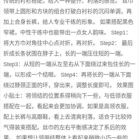
传统的衬衫搭配，给人一种整齐、利落的感觉。 丝巾
领带上圆形和方块的组合打破白衬衫的沉闷单调，再
加上合身长裤，给人专业干练的形象。 如果搭配黑色
窄裙，中性干练中也能带出一点女人韵味。 Step1：
将大方巾对角往中心点对折，再对折。 Step2： 最后
折成长条状围在脖子上，长的一端压住短的一端。
Step3：从短的一端从左至右从下面绕过来包住长的一
端，以形成一个结眼。 Step4：再将长的一端从下面
绕过脖颈正面的环，穿出来，调整长度即可。 效果图
小贴士：将领结的位置系得稍向下一些，与低领衣服
搭配在一起，看起来会更加协调。如果是高领衣服，
配上长裤与高跟鞋，看上去清爽利落，适合于比较帅
气得装束搭配。丝巾的左右平衡感决定了系后的效
果。 如果想让领带结整体上看起来稍微小巧一些的