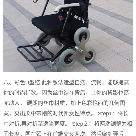
八、彩色U型结 此种系法造型自然、流畅，能够提高
你的时尚指数。因为丝巾结在背后，让你的背影也窈
窕动人。 硬朗的丝巾材质，加上色彩艳丽的几何图
案，突出柔中带刚的时代新女性特点。 Step1：将长
巾对折,再对折至适当宽度。 Step２：将两端调整为相
同长度，围在颈上在前端交叉两次。然后绕到颈后。