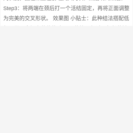
Step3：将两端在颈后打一个活结固定，再将正面调整
为完美的交叉形状。 效果图 小贴士：此种结法搭配低
领吊带，点缀空荡荡的脖颈， 修饰颈部过于细长的缺
憾，既保暖又能塑造高贵典雅的形象。如果搭配高
领，能起到装饰点缀的作用。 不要围得太紧。适合白
领女子下班后的约会装扮。方脸型和圆脸型的人不宜
尝试，不能与大圆领和U领搭配。