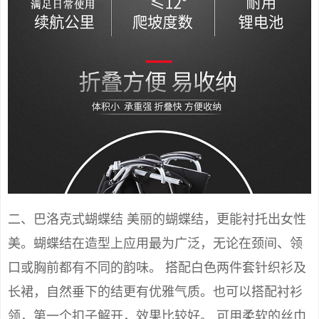
二、巴洛克式蝴蝶结 美丽的蝴蝶结，更能衬托出女性
美。蝴蝶结在造型上应用最为广泛，无论在颈间、领
口或胸前都有不同的韵味。 搭配白色两件套针织衫及
长裙，自然垂下的结更有优雅气质。也可以搭配衬衫
领，第一个扣子解开，效果比较好。 可用柔软的丝巾