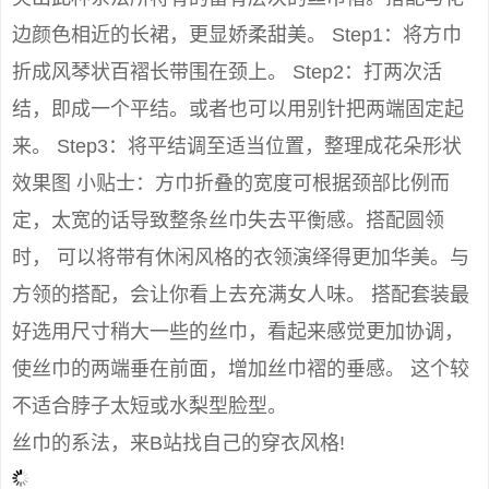
边颜色相近的长裙，更显娇柔甜美。 Step1：将方巾
折成风琴状百褶长带围在颈上。 Step2：打两次活
结，即成一个平结。或者也可以用别针把两端固定起
来。 Step3：将平结调至适当位置，整理成花朵形状
效果图 小贴士：方巾折叠的宽度可根据颈部比例而
定，太宽的话导致整条丝巾失去平衡感。搭配圆领
时， 可以将带有休闲风格的衣领演绎得更加华美。与
方领的搭配，会让你看上去充满女人味。 搭配套装最
好选用尺寸稍大一些的丝巾，看起来感觉更加协调，
使丝巾的两端垂在前面，增加丝巾褶的垂感。 这个较
不适合脖子太短或水梨型脸型。
丝巾的系法，来B站找自己的穿衣风格!