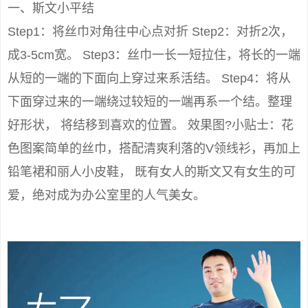
一、斯文小平结
Step1：将丝巾对角往中心点对折 Step2：对折2次，
成3-5cm宽。 Step3：丝巾一长一短拉住，将长的一端
从短的一端的下面向上穿过来系活结。 Step4：将从
下面穿过来的一端绕过较短的一端再系一个结。整理
好形状， 将结移到喜欢的位置。 效果图?小贴士：花
色图案简单的丝巾，搭配清爽利落的V领线衫，再加上
铅笔裙和丽人小皮鞋， 既有女人的斯文又有女生的可
爱，绝对成为办公室里的人气美女。