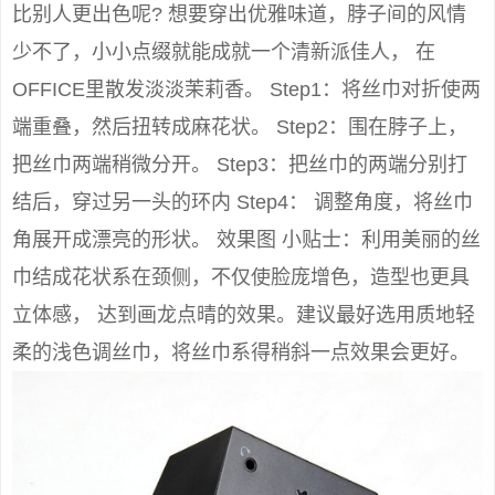
比别人更出色呢? 想要穿出优雅味道，脖子间的风情
少不了，小小点缀就能成就一个清新派佳人， 在
OFFICE里散发淡淡茉莉香。 Step1：将丝巾对折使两
端重叠，然后扭转成麻花状。 Step2：围在脖子上，
把丝巾两端稍微分开。 Step3：把丝巾的两端分别打
结后，穿过另一头的环内 Step4： 调整角度，将丝巾
角展开成漂亮的形状。 效果图 小贴士：利用美丽的丝
巾结成花状系在颈侧，不仅使脸庞增色，造型也更具
立体感， 达到画龙点晴的效果。建议最好选用质地轻
柔的浅色调丝巾，将丝巾系得稍斜一点效果会更好。