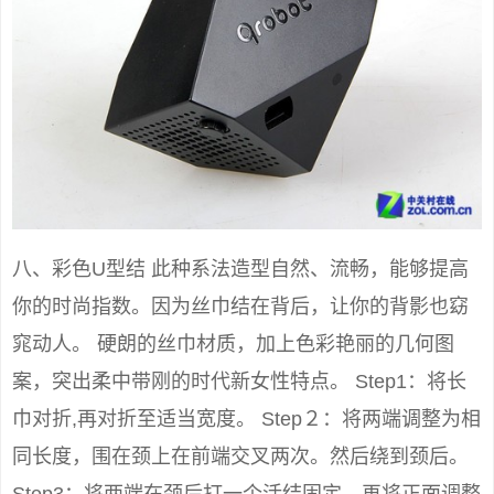
八、彩色U型结 此种系法造型自然、流畅，能够提高
你的时尚指数。因为丝巾结在背后，让你的背影也窈
窕动人。 硬朗的丝巾材质，加上色彩艳丽的几何图
案，突出柔中带刚的时代新女性特点。 Step1：将长
巾对折,再对折至适当宽度。 Step２：将两端调整为相
同长度，围在颈上在前端交叉两次。然后绕到颈后。
Step3：将两端在颈后打一个活结固定，再将正面调整