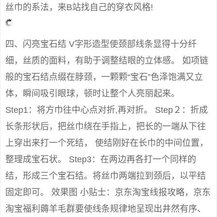
丝巾的系法，来B站找自己的穿衣风格!
四、闪亮宝石结 V字形造型使颈部线条显得十分纤
细，丝质的面料，有助于调整结眼的立体感。 如项链
般的宝石结点缀在脖颈，一颗颗“宝石”色泽饱满又立
体，瞬间吸引眼球，顿时让整个人亮丽起来。
Step1：将方巾往中心点对折,再对折。 Step２：折成
长条形状后，把丝巾绕在手指上，把长的一端从下往
上穿出来打一个死结， 使结刚好在长巾的中间位置，
整理成宝石状。 Step3：在两边再各打一个同样的
结，形成三个宝石结。将丝巾两端拉到颈后，以平结
固定即可。 效果图 小贴士：京东淘宝线报攻略，京东
淘宝福利薅羊毛群要使线条规律地呈现出井然有序、