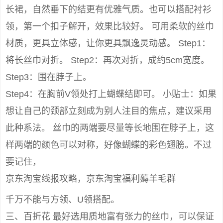
长裙，自然垂下的结更有优雅气质。也可以搭配衬衫
领，第一个扣子解开，效果比较好。 可用柔软的丝巾
材质，更具立体感，让你更具飘逸灵动感。 Step1：
将长丝巾对折。 Step2：再次对折，成约5cm宽度。
Step3：围在脖子上。
Step4：在胸前V领处打上蝴蝶结即可。 小贴士：如果
想让自己的颈部立刻成为别人注目的焦点，建议采用
此种系法。 丝巾的两端要尽量等长地围在脖子上，这
样两端的颜色可以对称，好像蝴蝶的彩色翅膀。不过
要记住，
京东淘宝线报攻略，京东淘宝福利薅羊毛群
千万不能与方领、U领搭配。
三、百折花 最好选用质地富有张力的丝巾，可以保证