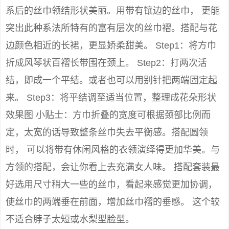
系后的丝巾领结形状美丽。用带有镶边的丝巾， 更能
突出此种系法所特有的富有层次的丝巾褶。搭配与花
边颜色相近的长裙，更显娇柔甜美。 Step1：将方巾
折成风琴状百褶长带围在颈上。 Step2：打两次活
结，即成一个平结。或者也可以用别针把两端固定起
来。 Step3：将平结调至适当位置，整理成花朵形状
效果图 小贴士：方巾折叠的宽度可根据颈部比例而
定，太宽的话导致整条丝巾失去平衡感。搭配圆领
时， 可以将带有休闲风格的衣领演绎得更加华美。与
方领的搭配，会让你看上去充满女人味。 搭配套装最
好选用尺寸稍大一些的丝巾，看起来感觉更加协调，
使丝巾的两端垂在前面，增加丝巾褶的垂感。 这个较
不适合脖子太短或水梨型脸型。