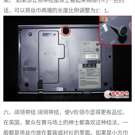
果。 如果想让领带结整体上看起来稍微小巧一些的
话，可以将丝巾两端的长度比例调整为2：1。
六、阔领带结 阔领带结，使V形领巾显得更有品位。
在英国，聚众在赛马场上的绅士都喜欢这种结法，一
般都是将丝巾放在套装或衬衫的里面。如果是小方巾