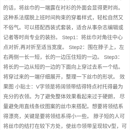
的话，将丝巾的一端露在衬衫的外面会显得更时尚。
这种系法摆脱上班时间拘束的穿着样式，轻松自然又
不俗气。可以搭配西装式套装，适合从事杂志编辑或
记者等时尚专业的装扮。 Step1：将丝巾对角往中心
点对折,再对折至适当宽度。 Step2：围在脖子上，左
右两侧一长一短，长的一边压住短的一边。 Step3：
将长的一边从短的一边的下面向上穿过去系一个结。
将穿过来的一端仔细展开，整理一下丝巾的形状。 效
果图 小贴士：V字领是将阔领带结得特点衬托得最为
充分的衣领。为了避免整体效果看起来过于硬朗， 尽
量避免用直线条纹图案的丝巾来搭配。想要将领结系
得漂亮，关键是要将领结系得小一些。 脖子短的人可
将丝巾的结打在较下方处，使丝巾领带呈现较V型，可