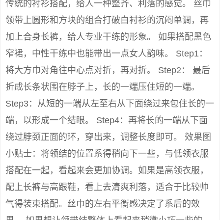
传统的衬衫搭配，给人一种整齐、利落的感觉。 丝巾
领带上圆形和方块的组合打破白衬衫的沉闷单调，再
加上合身长裤，给人专业干练的形象。 如果搭配黑色
窄裙，中性干练中也能带出一点女人韵味。 Step1：
将大方巾对角往中心点对折，再对折。 Step2： 最后
折成长条状围在脖子上，长的一端压住短的一端。
Step3：从短的一端从左至右从下面绕过来包住长的一
端，以形成一个结眼。 Step4：再将长的一端从下面
绕过脖颈正面的环，穿出来，调整长度即可。 效果图
小贴士：将领结的位置系得稍向下一些，与低领衣服
搭配在一起，看起来会更加协调。如果是高领衣服，
配上长裤与高跟鞋，看上去清爽利落，适合于比较帅
气得装束搭配。丝巾的左右平衡感决定了系后的效