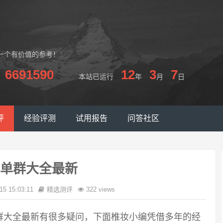
一个有价值的参考！
6691590
12
3
7
本站已运行
年
月
日
评
经验评测
试用报告
问答社区
单群大全最新
15 15:03:11
精选测评
322 views
群大全最新有很多疑问，下面椎妆小编凭借多年的经