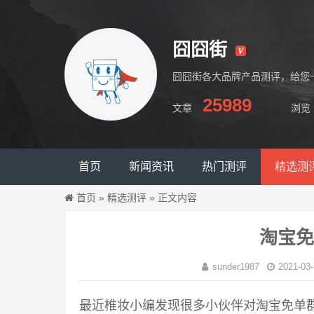
囧囧街
囧囧街各大品牌产品测评，给您
25989
文章
浏览
囧囧街
首页
新闻资讯
热门测评
精选测
首页
»
精选测评
»
正文内容
淘宝免
sunder1987
2021-03-
最近椎妆小编发现很多小伙伴对淘宝免单