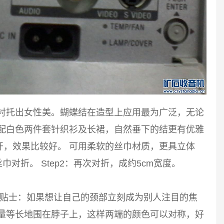
能衬托出女性美。蝴蝶结在造型上应用最为广泛，无论
搭配白色两件套针织衫及长裙，自然垂下的结更有优雅
开，效果比较好。 可用柔软的丝巾材质，更具立体
巾对折。 Step2：再次对折，成约5cm宽度。
 小贴士：如果想让自己的颈部立刻成为别人注目的焦
尽量等长地围在脖子上，这样两端的颜色可以对称，好