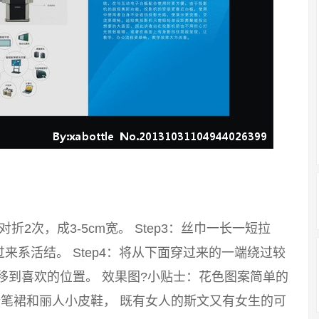
：对折2次，成3-5cm宽。 Step3：丝巾一长一短拉
系活结。 Step4：将从下面穿过来的一端绕过较
移到喜欢的位置。 效果图?小贴士：花色图案简单的
笔裙和丽人小皮鞋， 既有女人的斯文又有女生的可