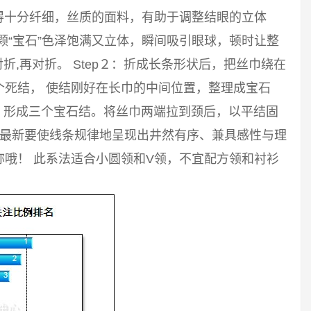
得十分纤细，丝质的面料，有助于调整结眼的立体
颗“宝石”色泽饱满又立体，瞬间吸引眼球，顿时让整
对折,再对折。 Step２：折成长条形状后，把丝巾绕在
个死结， 使结刚好在长巾的中间位置，整理成宝石
结，形成三个宝石结。将丝巾两端拉到颈后，以平结固
全最新要使线条规律地呈现出井然有序、兼具感性与理
哦！ 此系法适合小圆领和V领，不宜配方领和衬衫