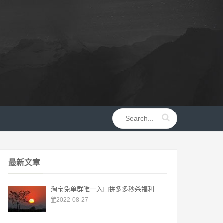
最新文章
淘宝免单群唯一入口拼多多秒杀福利
2022-08-27