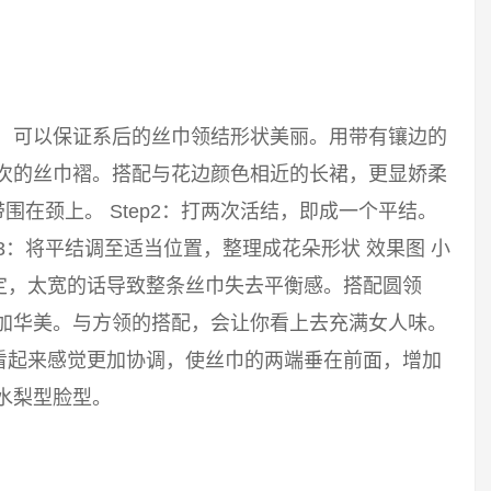
巾，可以保证系后的丝巾领结形状美丽。用带有镶边的
层次的丝巾褶。搭配与花边颜色相近的长裙，更显娇柔
带围在颈上。 Step2：打两次活结，即成一个平结。
p3：将平结调至适当位置，整理成花朵形状 效果图 小
定，太宽的话导致整条丝巾失去平衡感。搭配圆领
更加华美。与方领的搭配，会让你看上去充满女人味。
看起来感觉更加协调，使丝巾的两端垂在前面，增加
水梨型脸型。