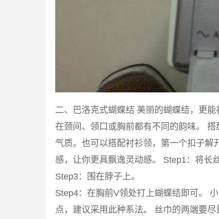
二、巴洛克式蝴蝶结 美丽的蝴蝶结，更
在颈间、领口或胸前都有不同的韵味。 
气质。也可以搭配衬衫领，第一个扣子解
感，让你更具飘逸灵动感。 Step1：将长丝
Step3：围在脖子上。
Step4：在胸前V领处打上蝴蝶结即可。
点，建议采用此种系法。 丝巾的两端要