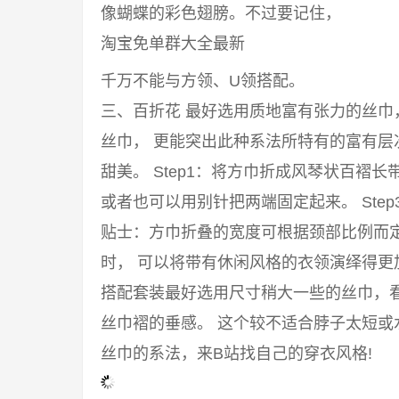
像蝴蝶的彩色翅膀。不过要记住，
淘宝免单群大全最新
千万不能与方领、U领搭配。
三、百折花 最好选用质地富有张力的丝
丝巾， 更能突出此种系法所特有的富有
甜美。 Step1：将方巾折成风琴状百褶长
或者也可以用别针把两端固定起来。 Ste
贴士：方巾折叠的宽度可根据颈部比例而
时， 可以将带有休闲风格的衣领演绎得
搭配套装最好选用尺寸稍大一些的丝巾，
丝巾褶的垂感。 这个较不适合脖子太短或
丝巾的系法，来B站找自己的穿衣风格!