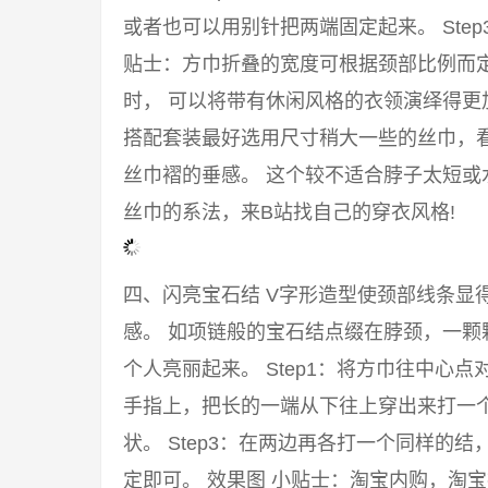
或者也可以用别针把两端固定起来。 Ste
贴士：方巾折叠的宽度可根据颈部比例而
时， 可以将带有休闲风格的衣领演绎得
搭配套装最好选用尺寸稍大一些的丝巾，
丝巾褶的垂感。 这个较不适合脖子太短或
丝巾的系法，来B站找自己的穿衣风格!
四、闪亮宝石结 V字形造型使颈部线条显
感。 如项链般的宝石结点缀在脖颈，一颗
个人亮丽起来。 Step1：将方巾往中心点
手指上，把长的一端从下往上穿出来打一
状。 Step3：在两边再各打一个同样的
定即可。 效果图 小贴士：淘宝内购，淘