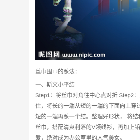
丝巾围巾的系法：
一、斯文小平结
Step1：将丝巾对角往中心点对折 Step2
住，将长的一端从短的一端的下面向上穿过来
短的一端再系一个结。整理好形状， 将结
丝巾，搭配清爽利落的V领线衫，再加上铅
爱，绝对成为办公室里的人气美女。