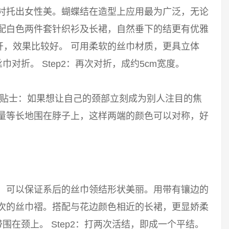
能衬托出女性美。蝴蝶结在造型上应用最为广泛，无论
搭配白色两件套针织衫及长裙，自然垂下的结更有优雅
开，效果比较好。 可用柔软的丝巾材质，更具立体
巾对折。 Step2：再次对折，成约5cm宽度。
 小贴士：如果想让自己的颈部立刻成为别人注目的焦
尽量等长地围在脖子上，这样两端的颜色可以对称，好
巾，可以保证系后的丝巾领结形状美丽。用带有镶边的
层次的丝巾褶。搭配与花边颜色相近的长裙，更显娇柔
带围在颈上。 Step2：打两次活结，即成一个平结。