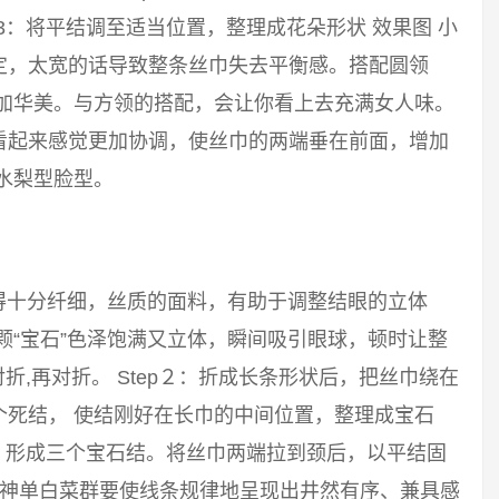
p3：将平结调至适当位置，整理成花朵形状 效果图 小
定，太宽的话导致整条丝巾失去平衡感。搭配圆领
更加华美。与方领的搭配，会让你看上去充满女人味。
看起来感觉更加协调，使丝巾的两端垂在前面，增加
水梨型脸型。
得十分纤细，丝质的面料，有助于调整结眼的立体
颗“宝石”色泽饱满又立体，瞬间吸引眼球，顿时让整
对折,再对折。 Step２：折成长条形状后，把丝巾绕在
个死结， 使结刚好在长巾的中间位置，整理成宝石
结，形成三个宝石结。将丝巾两端拉到颈后，以平结固
宝神单白菜群要使线条规律地呈现出井然有序、兼具感