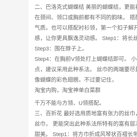
二、巴洛克式蝴蝶结 美丽的蝴蝶结，更
在颈间、领口或胸前都有不同的韵味。 
气质。也可以搭配衬衫领，第一个扣子解
感，让你更具飘逸灵动感。 Step1：将长丝
Step3：围在脖子上。
Step4：在胸前V领处打上蝴蝶结即可。
点，建议采用此种系法。 丝巾的两端要
像蝴蝶的彩色翅膀。不过要记住，
淘宝内购，淘宝神单白菜群
千万不能与方领、U领搭配。
三、百折花 最好选用质地富有张力的丝
丝巾， 更能突出此种系法所特有的富有
甜美。 Step1：将方巾折成风琴状百褶长