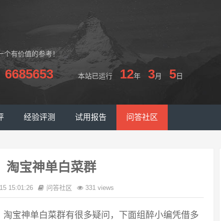
一个有价值的参考！
6685653
12
3
5
本站已运行
年
月
日
评
经验评测
试用报告
问答社区
，淘宝神单白菜群
15 15:01:26
问答社区
331 views
，淘宝神单白菜群有很多疑问，下面组醉小编凭借多