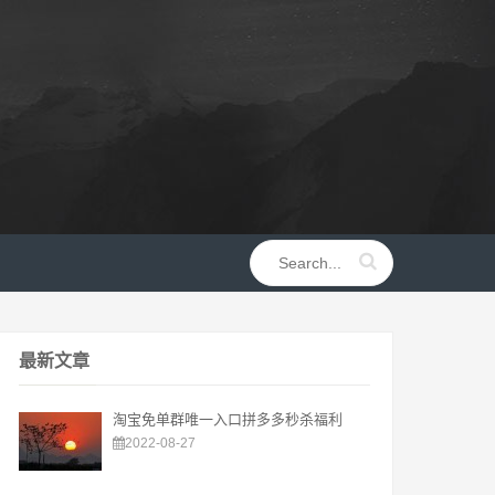
最新文章
淘宝免单群唯一入口拼多多秒杀福利
2022-08-27