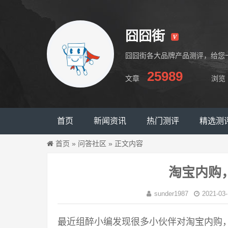
囧囧街
囧囧街各大品牌产品测评，给您
25989
文章
浏览
囧囧街
首页
新闻资讯
热门测评
精选测
首页
»
问答社区
»
正文内容
淘宝内购
sunder1987
2021-03-
最近组醉小编发现很多小伙伴对淘宝内购