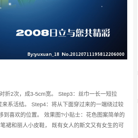
：对折2次，成3-5cm宽。 Step3：丝巾一长一短拉
系活结。 Step4：将从下面穿过来的一端绕过较
移到喜欢的位置。 效果图?小贴士：花色图案简单的
笔裙和丽人小皮鞋， 既有女人的斯文又有女生的可